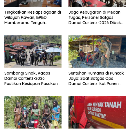
Tingkatkan Kesiapsiagaan di
Jaga Kebugaran di Medan
Wilayah Rawan, BPBD
Tugas, Personel Satgas
Mamberamo Tengah
Damai Cartenz-2026 Dibekali
Arahkan Pembentukan Tim
Edukasi Deteksi Dini Kanker
Reaksi Cepat Bencana
Sambangi Sinak, Kaops
Sentuhan Humanis di Puncak
Damai Cartenz-2026
Jaya: Saat Satgas Ops
Pastikan Kesiapan Pasukan
Damai Cartenz Ikut Panen
dan Dorong Perekonomian
Hasil Kebun Warga
Warga