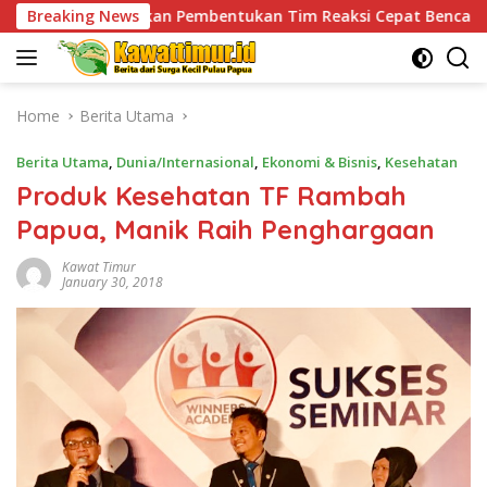
Skip
Pembentukan Tim Reaksi Cepat Bencana
Breaking News
Jaga Kebugara
to
content
Home
Berita Utama
Berita Utama
,
Dunia/Internasional
,
Ekonomi & Bisnis
,
Kesehatan
Produk Kesehatan TF Rambah
Papua, Manik Raih Penghargaan
Kawat Timur
January 30, 2018