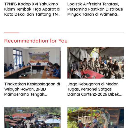
TPNPB Kodap XVI Yahukimo
Logistik Airfreight Teratasi,
Klaim Tembak Tiga Aparat di
Pertamina Pastikan Distribusi
Kota Dekai dan Tantang TNI-
Minyak Tanah di Wamena
Polri Datangi Markas Kinbule
Kembali Normal
Recommendation for You
Tingkatkan Kesiapsiagaan di
Jaga Kebugaran di Medan
Wilayah Rawan, BPBD
Tugas, Personel Satgas
Mamberamo Tengah
Damai Cartenz-2026 Dibekali
Arahkan Pembentukan Tim
Edukasi Deteksi Dini Kanker
Reaksi Cepat Bencana