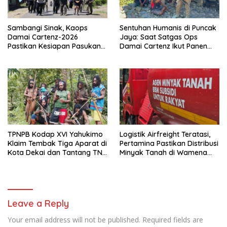
Sambangi Sinak, Kaops
Sentuhan Humanis di Puncak
Damai Cartenz-2026
Jaya: Saat Satgas Ops
Pastikan Kesiapan Pasukan
Damai Cartenz Ikut Panen
dan Dorong Perekonomian
Hasil Kebun Warga
Warga
TPNPB Kodap XVI Yahukimo
Logistik Airfreight Teratasi,
Klaim Tembak Tiga Aparat di
Pertamina Pastikan Distribusi
Kota Dekai dan Tantang TNI-
Minyak Tanah di Wamena
Polri Datangi Markas Kinbule
Kembali Normal
Leave a Reply
Your email address will not be published.
Required fields are