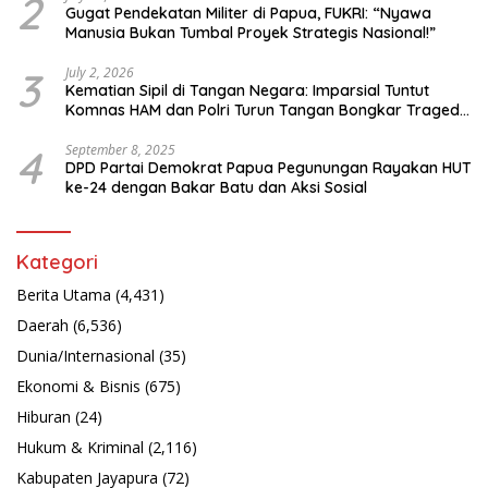
2
Gugat Pendekatan Militer di Papua, FUKRI: “Nyawa
Manusia Bukan Tumbal Proyek Strategis Nasional!”
3
July 2, 2026
Kematian Sipil di Tangan Negara: Imparsial Tuntut
Komnas HAM dan Polri Turun Tangan Bongkar Tragedi
Latsarmil
4
September 8, 2025
DPD Partai Demokrat Papua Pegunungan Rayakan HUT
ke-24 dengan Bakar Batu dan Aksi Sosial
Kategori
Berita Utama
(4,431)
Daerah
(6,536)
Dunia/Internasional
(35)
Ekonomi & Bisnis
(675)
Hiburan
(24)
Hukum & Kriminal
(2,116)
Kabupaten Jayapura
(72)