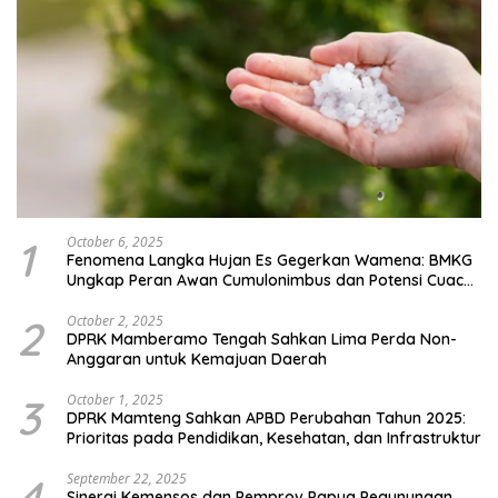
1
October 6, 2025
Fenomena Langka Hujan Es Gegerkan Wamena: BMKG
Ungkap Peran Awan Cumulonimbus dan Potensi Cuaca
Ekstrem Peralihan Musim
2
October 2, 2025
DPRK Mamberamo Tengah Sahkan Lima Perda Non-
Anggaran untuk Kemajuan Daerah
3
October 1, 2025
DPRK Mamteng Sahkan APBD Perubahan Tahun 2025:
Prioritas pada Pendidikan, Kesehatan, dan Infrastruktur
4
September 22, 2025
Sinergi Kemensos dan Pemprov Papua Pegunungan