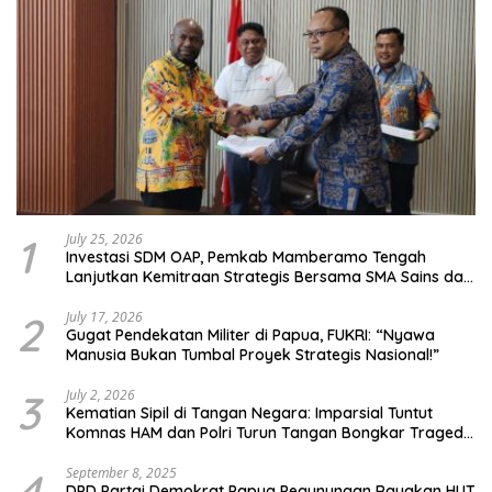
1
July 25, 2026
Investasi SDM OAP, Pemkab Mamberamo Tengah
Lanjutkan Kemitraan Strategis Bersama SMA Sains dan
Bahasa Papua
2
July 17, 2026
Gugat Pendekatan Militer di Papua, FUKRI: “Nyawa
Manusia Bukan Tumbal Proyek Strategis Nasional!”
3
July 2, 2026
Kematian Sipil di Tangan Negara: Imparsial Tuntut
Komnas HAM dan Polri Turun Tangan Bongkar Tragedi
Latsarmil
4
September 8, 2025
DPD Partai Demokrat Papua Pegunungan Rayakan HUT