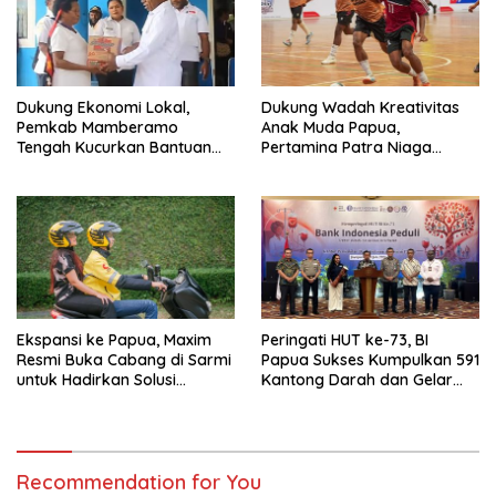
Dukung Ekonomi Lokal,
Dukung Wadah Kreativitas
Pemkab Mamberamo
Anak Muda Papua,
Tengah Kucurkan Bantuan
Pertamina Patra Niaga
Sembako bagi 200 Pelaku
Regional Papua Maluku Gelar
Usaha OAP
MyPertamina Futsal
Competition 2026
Ekspansi ke Papua, Maxim
Peringati HUT ke-73, BI
Resmi Buka Cabang di Sarmi
Papua Sukses Kumpulkan 591
untuk Hadirkan Solusi
Kantong Darah dan Gelar
Transportasi Hemat
Edukasi Kesehatan
Recommendation for You