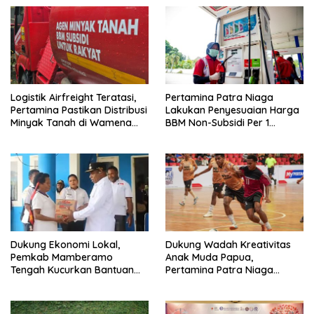
Logistik Airfreight Teratasi,
Pertamina Patra Niaga
Pertamina Pastikan Distribusi
Lakukan Penyesuaian Harga
Minyak Tanah di Wamena
BBM Non-Subsidi Per 1
Kembali Normal
Agustus 2026 di Wilayah
Papua dan Maluku
Dukung Ekonomi Lokal,
Dukung Wadah Kreativitas
Pemkab Mamberamo
Anak Muda Papua,
Tengah Kucurkan Bantuan
Pertamina Patra Niaga
Sembako bagi 200 Pelaku
Regional Papua Maluku Gelar
Usaha OAP
MyPertamina Futsal
Competition 2026