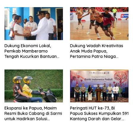
Papua dan Maluku
Dukung Ekonomi Lokal,
Dukung Wadah Kreativitas
Pemkab Mamberamo
Anak Muda Papua,
Tengah Kucurkan Bantuan
Pertamina Patra Niaga
Sembako bagi 200 Pelaku
Regional Papua Maluku Gelar
Usaha OAP
MyPertamina Futsal
Competition 2026
Ekspansi ke Papua, Maxim
Peringati HUT ke-73, BI
Resmi Buka Cabang di Sarmi
Papua Sukses Kumpulkan 591
untuk Hadirkan Solusi
Kantong Darah dan Gelar
Transportasi Hemat
Edukasi Kesehatan