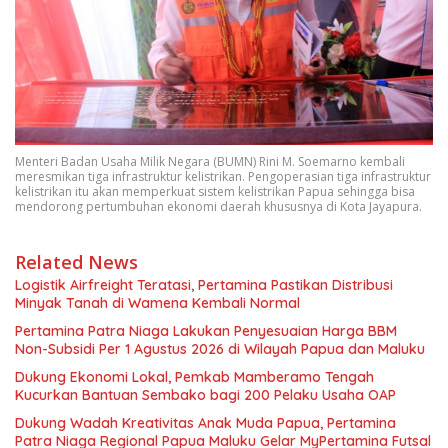
Menteri Badan Usaha Milik Negara (BUMN) Rini M. Soemarno kembali
meresmikan tiga infrastruktur kelistrikan. Pengoperasian tiga infrastruktur
kelistrikan itu akan memperkuat sistem kelistrikan Papua sehingga bisa
mendorong pertumbuhan ekonomi daerah khususnya di Kota Jayapura.
Related News
Logistik Airfreight Teratasi, Pertamina Pastikan Distribusi
Minyak Tanah di Wamena Kembali Normal
Pertamina Patra Niaga Lakukan Penyesuaian Harga BBM
Non-Subsidi Per 1 Agustus 2026 di Wilayah Papua dan Maluku
Dukung Ekonomi Lokal, Pemkab Mamberamo Tengah
Kucurkan Bantuan Sembako bagi 200 Pelaku Usaha OAP
Dukung Wadah Kreativitas Anak Muda Papua, Pertamina
Patra Niaga Regional Papua Maluku Gelar MyPertamina Futsal