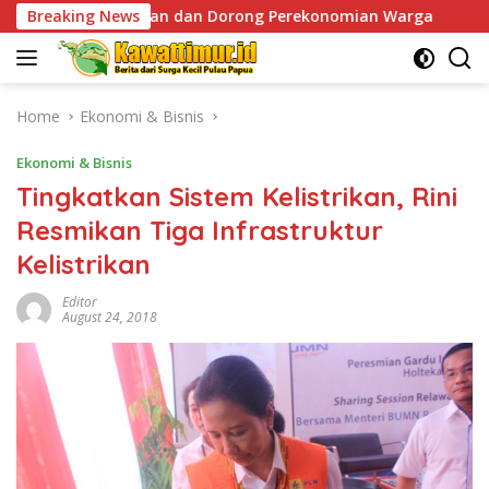
Skip
kan dan Dorong Perekonomian Warga
Breaking News
Sentuhan Humanis 
to
content
Home
Ekonomi & Bisnis
Ekonomi & Bisnis
Tingkatkan Sistem Kelistrikan, Rini
Resmikan Tiga Infrastruktur
Kelistrikan
Editor
August 24, 2018