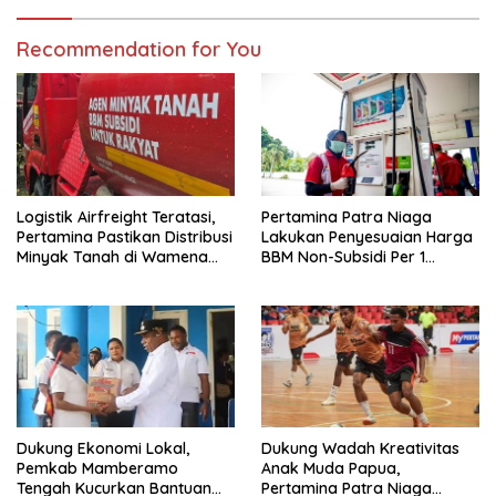
Recommendation for You
Logistik Airfreight Teratasi,
Pertamina Patra Niaga
Pertamina Pastikan Distribusi
Lakukan Penyesuaian Harga
Minyak Tanah di Wamena
BBM Non-Subsidi Per 1
Kembali Normal
Agustus 2026 di Wilayah
Papua dan Maluku
Dukung Ekonomi Lokal,
Dukung Wadah Kreativitas
Pemkab Mamberamo
Anak Muda Papua,
Tengah Kucurkan Bantuan
Pertamina Patra Niaga