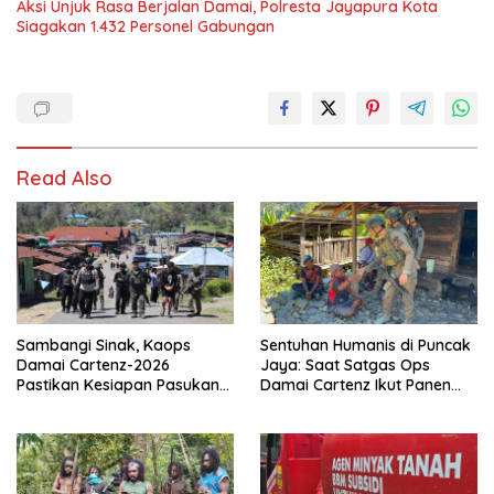
Aksi Unjuk Rasa Berjalan Damai, Polresta Jayapura Kota
Siagakan 1.432 Personel Gabungan
Read Also
Sambangi Sinak, Kaops
Sentuhan Humanis di Puncak
Damai Cartenz-2026
Jaya: Saat Satgas Ops
Pastikan Kesiapan Pasukan
Damai Cartenz Ikut Panen
dan Dorong Perekonomian
Hasil Kebun Warga
Warga