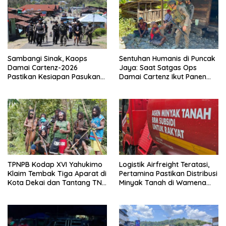
Sambangi Sinak, Kaops
Sentuhan Humanis di Puncak
Damai Cartenz-2026
Jaya: Saat Satgas Ops
Pastikan Kesiapan Pasukan
Damai Cartenz Ikut Panen
dan Dorong Perekonomian
Hasil Kebun Warga
Warga
TPNPB Kodap XVI Yahukimo
Logistik Airfreight Teratasi,
Klaim Tembak Tiga Aparat di
Pertamina Pastikan Distribusi
Kota Dekai dan Tantang TNI-
Minyak Tanah di Wamena
Polri Datangi Markas Kinbule
Kembali Normal