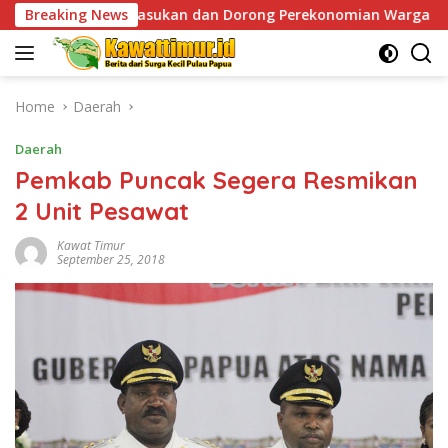
Skip
n Pasukan dan Dorong Perekonomian Warga
Breaking News
Sentuhan Hu
to
content
Home
Daerah
Daerah
Pemkab Puncak Segera Resmikan
2 Unit Pesawat
Kawat Timur
September 25, 2018