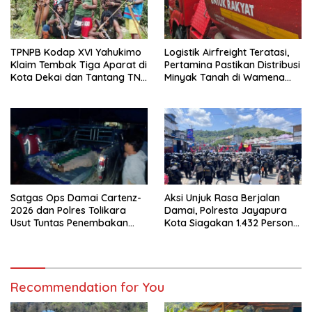
TPNPB Kodap XVI Yahukimo
Logistik Airfreight Teratasi,
Klaim Tembak Tiga Aparat di
Pertamina Pastikan Distribusi
Kota Dekai dan Tantang TNI-
Minyak Tanah di Wamena
Polri Datangi Markas Kinbule
Kembali Normal
Satgas Ops Damai Cartenz-
Aksi Unjuk Rasa Berjalan
2026 dan Polres Tolikara
Damai, Polresta Jayapura
Usut Tuntas Penembakan
Kota Siagakan 1.432 Personel
Pekerja Jalan di Kanggime
Gabungan
Recommendation for You