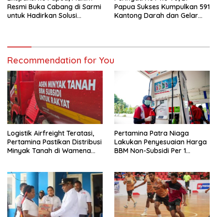
Resmi Buka Cabang di Sarmi
Papua Sukses Kumpulkan 591
untuk Hadirkan Solusi
Kantong Darah dan Gelar
Transportasi Hemat
Edukasi Kesehatan
Recommendation for You
Logistik Airfreight Teratasi,
Pertamina Patra Niaga
Pertamina Pastikan Distribusi
Lakukan Penyesuaian Harga
Minyak Tanah di Wamena
BBM Non-Subsidi Per 1
Kembali Normal
Agustus 2026 di Wilayah
Papua dan Maluku