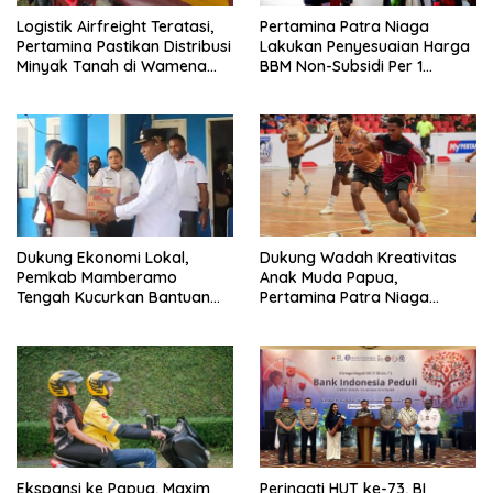
Logistik Airfreight Teratasi,
Pertamina Patra Niaga
Pertamina Pastikan Distribusi
Lakukan Penyesuaian Harga
Minyak Tanah di Wamena
BBM Non-Subsidi Per 1
Kembali Normal
Agustus 2026 di Wilayah
Papua dan Maluku
Dukung Ekonomi Lokal,
Dukung Wadah Kreativitas
Pemkab Mamberamo
Anak Muda Papua,
Tengah Kucurkan Bantuan
Pertamina Patra Niaga
Sembako bagi 200 Pelaku
Regional Papua Maluku Gelar
Usaha OAP
MyPertamina Futsal
Competition 2026
Ekspansi ke Papua, Maxim
Peringati HUT ke-73, BI