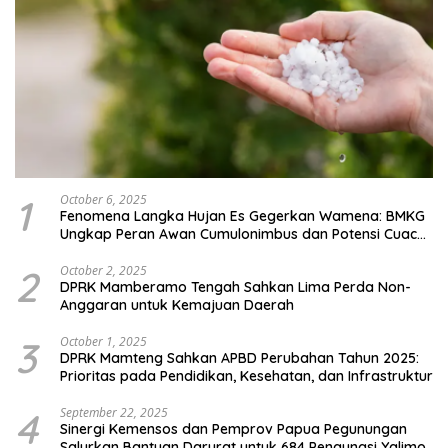
1
October 6, 2025
Fenomena Langka Hujan Es Gegerkan Wamena: BMKG
Ungkap Peran Awan Cumulonimbus dan Potensi Cuaca
Ekstrem Peralihan Musim
2
October 2, 2025
DPRK Mamberamo Tengah Sahkan Lima Perda Non-
Anggaran untuk Kemajuan Daerah
3
October 1, 2025
DPRK Mamteng Sahkan APBD Perubahan Tahun 2025:
Prioritas pada Pendidikan, Kesehatan, dan Infrastruktur
4
September 22, 2025
Sinergi Kemensos dan Pemprov Papua Pegunungan
Salurkan Bantuan Darurat untuk 684 Pengungsi Yalimo