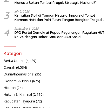
Manusia Bukan Tumbal Proyek Strategis Nasional!”
3
July 2, 2026
Kematian Sipil di Tangan Negara: Imparsial Tuntut
Komnas HAM dan Polri Turun Tangan Bongkar Tragedi
Latsarmil
4
September 8, 2025
DPD Partai Demokrat Papua Pegunungan Rayakan HUT
ke-24 dengan Bakar Batu dan Aksi Sosial
Kategori
Berita Utama
(4,429)
Daerah
(6,534)
Dunia/Internasional
(35)
Ekonomi & Bisnis
(675)
Hiburan
(24)
Hukum & Kriminal
(2,116)
Kabupaten Jayapura
(72)
Kabupaten Jayawijaya
(1,608)