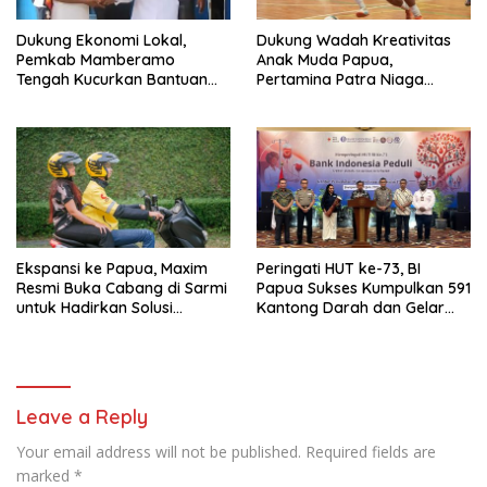
Dukung Ekonomi Lokal,
Dukung Wadah Kreativitas
Pemkab Mamberamo
Anak Muda Papua,
Tengah Kucurkan Bantuan
Pertamina Patra Niaga
Sembako bagi 200 Pelaku
Regional Papua Maluku Gelar
Usaha OAP
MyPertamina Futsal
Competition 2026
Ekspansi ke Papua, Maxim
Peringati HUT ke-73, BI
Resmi Buka Cabang di Sarmi
Papua Sukses Kumpulkan 591
untuk Hadirkan Solusi
Kantong Darah dan Gelar
Transportasi Hemat
Edukasi Kesehatan
Leave a Reply
Your email address will not be published.
Required fields are
marked
*