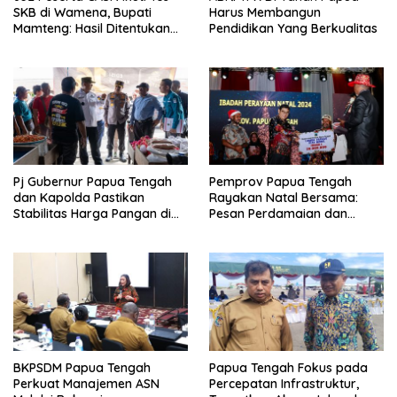
SKB di Wamena, Bupati
Harus Membangun
Mamteng: Hasil Ditentukan
Pendidikan Yang Berkualitas
Murni oleh Peserta
Pj Gubernur Papua Tengah
Pemprov Papua Tengah
dan Kapolda Pastikan
Rayakan Natal Bersama:
Stabilitas Harga Pangan di
Pesan Perdamaian dan
Nabire Jelang Tahun Baru
Kebersamaan dari PJ
Gubernur Anwar H. Damanik
BKPSDM Papua Tengah
Papua Tengah Fokus pada
Perkuat Manajemen ASN
Percepatan Infrastruktur,