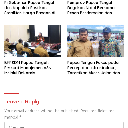
Pj Gubernur Papua Tengah
Pemprov Papua Tengah
dan Kapolda Pastikan
Rayakan Natal Bersama:
Stabilitas Harga Pangan di
Pesan Perdamaian dan
Nabire Jelang Tahun Baru
Kebersamaan dari PJ
Gubernur Anwar H. Damanik
BKPSDM Papua Tengah
Papua Tengah Fokus pada
Perkuat Manajemen ASN
Percepatan Infrastruktur,
Melalui Rakornis
Targetkan Akses Jalan dan
Kepegawaian
Hunian Layak di 2025
Leave a Reply
Your email address will not be published.
Required fields are
marked
*