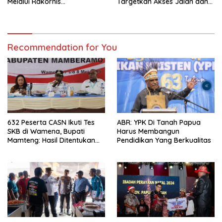
Melalui Rakornis
Targetkan Akses Jalan dan
Kepegawaian
Hunian Layak di 2025
Recommendation for You
632 Peserta CASN Ikuti Tes
ABR: YPK Di Tanah Papua
SKB di Wamena, Bupati
Harus Membangun
Mamteng: Hasil Ditentukan
Pendidikan Yang Berkualitas
Murni oleh Peserta