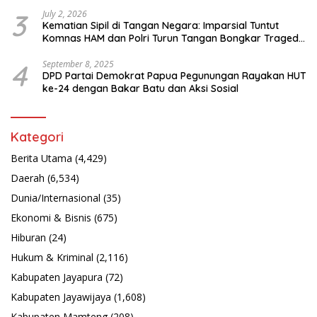
3
July 2, 2026
Kematian Sipil di Tangan Negara: Imparsial Tuntut
Komnas HAM dan Polri Turun Tangan Bongkar Tragedi
Latsarmil
4
September 8, 2025
DPD Partai Demokrat Papua Pegunungan Rayakan HUT
ke-24 dengan Bakar Batu dan Aksi Sosial
Kategori
Berita Utama
(4,429)
Daerah
(6,534)
Dunia/Internasional
(35)
Ekonomi & Bisnis
(675)
Hiburan
(24)
Hukum & Kriminal
(2,116)
Kabupaten Jayapura
(72)
Kabupaten Jayawijaya
(1,608)
Kabupaten Mamteng
(208)