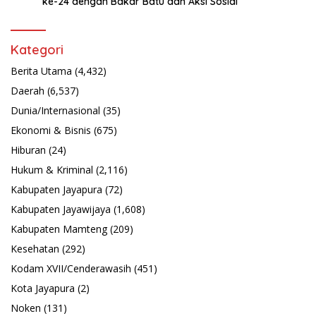
ke-24 dengan Bakar Batu dan Aksi Sosial
Kategori
Berita Utama
(4,432)
Daerah
(6,537)
Dunia/Internasional
(35)
Ekonomi & Bisnis
(675)
Hiburan
(24)
Hukum & Kriminal
(2,116)
Kabupaten Jayapura
(72)
Kabupaten Jayawijaya
(1,608)
Kabupaten Mamteng
(209)
Kesehatan
(292)
Kodam XVII/Cenderawasih
(451)
Kota Jayapura
(2)
Noken
(131)