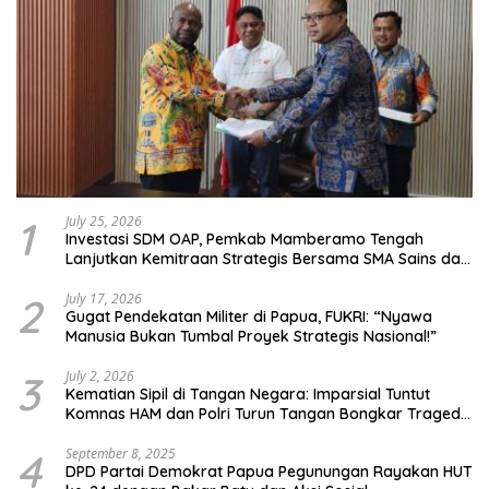
1
July 25, 2026
Investasi SDM OAP, Pemkab Mamberamo Tengah
Lanjutkan Kemitraan Strategis Bersama SMA Sains dan
Bahasa Papua
2
July 17, 2026
Gugat Pendekatan Militer di Papua, FUKRI: “Nyawa
Manusia Bukan Tumbal Proyek Strategis Nasional!”
3
July 2, 2026
Kematian Sipil di Tangan Negara: Imparsial Tuntut
Komnas HAM dan Polri Turun Tangan Bongkar Tragedi
Latsarmil
4
September 8, 2025
DPD Partai Demokrat Papua Pegunungan Rayakan HUT