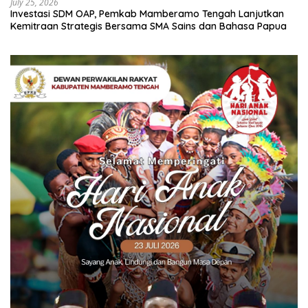
July 25, 2026
Investasi SDM OAP, Pemkab Mamberamo Tengah Lanjutkan
Kemitraan Strategis Bersama SMA Sains dan Bahasa Papua