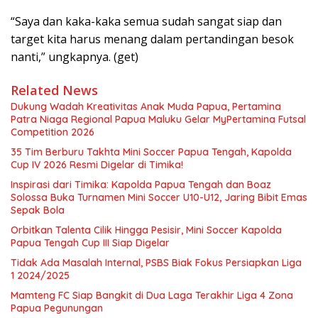
“Saya dan kaka-kaka semua sudah sangat siap dan
target kita harus menang dalam pertandingan besok
nanti,” ungkapnya. (get)
Related News
Dukung Wadah Kreativitas Anak Muda Papua, Pertamina
Patra Niaga Regional Papua Maluku Gelar MyPertamina Futsal
Competition 2026
35 Tim Berburu Takhta Mini Soccer Papua Tengah, Kapolda
Cup IV 2026 Resmi Digelar di Timika!
Inspirasi dari Timika: Kapolda Papua Tengah dan Boaz
Solossa Buka Turnamen Mini Soccer U10-U12, Jaring Bibit Emas
Sepak Bola
Orbitkan Talenta Cilik Hingga Pesisir, Mini Soccer Kapolda
Papua Tengah Cup III Siap Digelar
Tidak Ada Masalah Internal, PSBS Biak Fokus Persiapkan Liga
1 2024/2025
Mamteng FC Siap Bangkit di Dua Laga Terakhir Liga 4 Zona
Papua Pegunungan