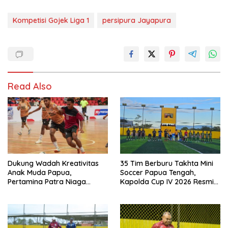
Kompetisi Gojek Liga 1
persipura Jayapura
Read Also
Dukung Wadah Kreativitas
35 Tim Berburu Takhta Mini
Anak Muda Papua,
Soccer Papua Tengah,
Pertamina Patra Niaga
Kapolda Cup IV 2026 Resmi
Regional Papua Maluku Gelar
Digelar di Timika!
MyPertamina Futsal
Competition 2026