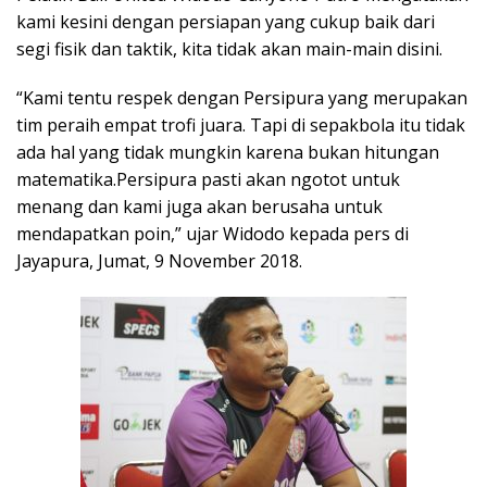
kami kesini dengan persiapan yang cukup baik dari
segi fisik dan taktik, kita tidak akan main-main disini.
“Kami tentu respek dengan Persipura yang merupakan
tim peraih empat trofi juara. Tapi di sepakbola itu tidak
ada hal yang tidak mungkin karena bukan hitungan
matematika.Persipura pasti akan ngotot untuk
menang dan kami juga akan berusaha untuk
mendapatkan poin,” ujar Widodo kepada pers di
Jayapura, Jumat, 9 November 2018.