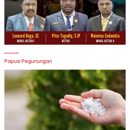
Papua Pegunungan