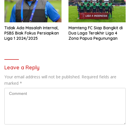
Tidak Ada Masalah Internal,
Mamteng FC Siap Bangkit di
PSBS Biak Fokus Persiapkan
Dua Laga Terakhir Liga 4
Liga 1 2024/2025
Zona Papua Pegunungan
Leave a Reply
Your email address will not be published.
Required fields are
marked
*