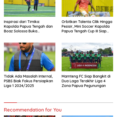
Inspirasi dari Timika:
Orbitkan Talenta Cilik Hingga
Kapolda Papua Tengah dan
Pesisir, Mini Soccer Kapolda
Boaz Solossa Buka
Papua Tengah Cup III Siap
Turnamen Mini Soccer U10-
Digelar
U12, Jaring Bibit Emas Sepak
Bola
Tidak Ada Masalah Internal,
Mamteng FC Siap Bangkit di
PSBS Biak Fokus Persiapkan
Dua Laga Terakhir Liga 4
Liga 1 2024/2025
Zona Papua Pegunungan
Recommendation for You