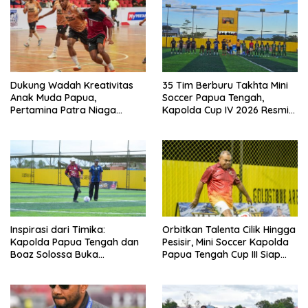
Dukung Wadah Kreativitas
35 Tim Berburu Takhta Mini
Anak Muda Papua,
Soccer Papua Tengah,
Pertamina Patra Niaga
Kapolda Cup IV 2026 Resmi
Regional Papua Maluku Gelar
Digelar di Timika!
MyPertamina Futsal
Competition 2026
Inspirasi dari Timika:
Orbitkan Talenta Cilik Hingga
Kapolda Papua Tengah dan
Pesisir, Mini Soccer Kapolda
Boaz Solossa Buka
Papua Tengah Cup III Siap
Turnamen Mini Soccer U10-
Digelar
U12, Jaring Bibit Emas Sepak
Bola