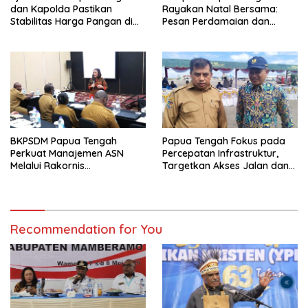
dan Kapolda Pastikan
Rayakan Natal Bersama:
Stabilitas Harga Pangan di
Pesan Perdamaian dan
Nabire Jelang Tahun Baru
Kebersamaan dari PJ
Gubernur Anwar H. Damanik
BKPSDM Papua Tengah
Papua Tengah Fokus pada
Perkuat Manajemen ASN
Percepatan Infrastruktur,
Melalui Rakornis
Targetkan Akses Jalan dan
Kepegawaian
Hunian Layak di 2025
Recommendation for You