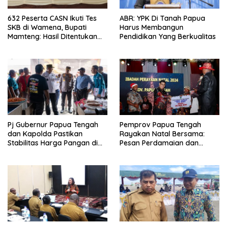
632 Peserta CASN Ikuti Tes
ABR: YPK Di Tanah Papua
SKB di Wamena, Bupati
Harus Membangun
Mamteng: Hasil Ditentukan
Pendidikan Yang Berkualitas
Murni oleh Peserta
Pj Gubernur Papua Tengah
Pemprov Papua Tengah
dan Kapolda Pastikan
Rayakan Natal Bersama:
Stabilitas Harga Pangan di
Pesan Perdamaian dan
Nabire Jelang Tahun Baru
Kebersamaan dari PJ
Gubernur Anwar H. Damanik