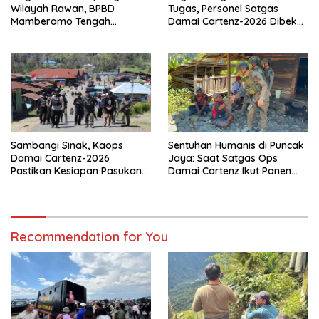
Wilayah Rawan, BPBD
Tugas, Personel Satgas
Mamberamo Tengah
Damai Cartenz-2026 Dibekali
Arahkan Pembentukan Tim
Edukasi Deteksi Dini Kanker
Reaksi Cepat Bencana
Sambangi Sinak, Kaops
Sentuhan Humanis di Puncak
Damai Cartenz-2026
Jaya: Saat Satgas Ops
Pastikan Kesiapan Pasukan
Damai Cartenz Ikut Panen
dan Dorong Perekonomian
Hasil Kebun Warga
Warga
Recommendation for You