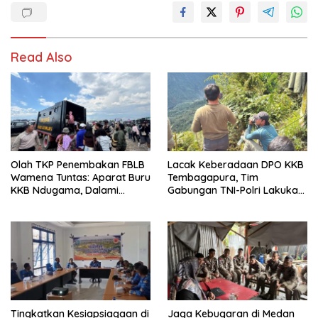
Read Also
Olah TKP Penembakan FBLB
Lacak Keberadaan DPO KKB
Wamena Tuntas: Aparat Buru
Tembagapura, Tim
KKB Ndugama, Dalami
Gabungan TNI-Polri Lakukan
Keterlibatan EG dan PN
Penindakan Tegas dan
Terukur
Tingkatkan Kesiapsiagaan di
Jaga Kebugaran di Medan