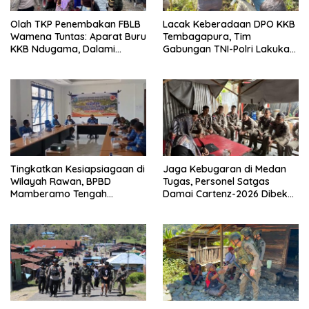
Olah TKP Penembakan FBLB
Lacak Keberadaan DPO KKB
Wamena Tuntas: Aparat Buru
Tembagapura, Tim
KKB Ndugama, Dalami
Gabungan TNI-Polri Lakukan
Keterlibatan EG dan PN
Penindakan Tegas dan
Terukur
Tingkatkan Kesiapsiagaan di
Jaga Kebugaran di Medan
Wilayah Rawan, BPBD
Tugas, Personel Satgas
Mamberamo Tengah
Damai Cartenz-2026 Dibekali
Arahkan Pembentukan Tim
Edukasi Deteksi Dini Kanker
Reaksi Cepat Bencana