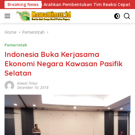
Skip
rahkan Pembentukan Tim Reaksi Cepat Bencana
Breaking News
Jaga K
to
content
Home
Pemerintah
Pemerintah
Indonesia Buka Kerjasama
Ekonomi Negara Kawasan Pasifik
Selatan
Kawat Timur
December 10, 2018