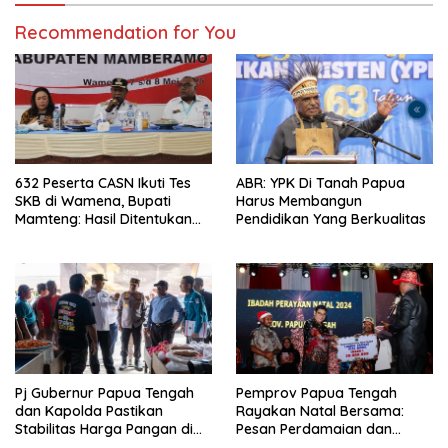
Recommendation for You
632 Peserta CASN Ikuti Tes
ABR: YPK Di Tanah Papua
SKB di Wamena, Bupati
Harus Membangun
Mamteng: Hasil Ditentukan
Pendidikan Yang Berkualitas
Murni oleh Peserta
Pj Gubernur Papua Tengah
Pemprov Papua Tengah
dan Kapolda Pastikan
Rayakan Natal Bersama:
Stabilitas Harga Pangan di
Pesan Perdamaian dan
Nabire Jelang Tahun Baru
Kebersamaan dari PJ