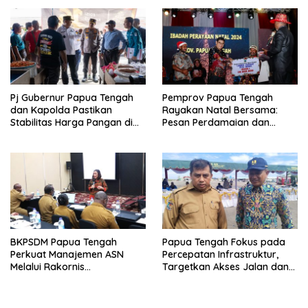
Pj Gubernur Papua Tengah
Pemprov Papua Tengah
dan Kapolda Pastikan
Rayakan Natal Bersama:
Stabilitas Harga Pangan di
Pesan Perdamaian dan
Nabire Jelang Tahun Baru
Kebersamaan dari PJ
Gubernur Anwar H. Damanik
BKPSDM Papua Tengah
Papua Tengah Fokus pada
Perkuat Manajemen ASN
Percepatan Infrastruktur,
Melalui Rakornis
Targetkan Akses Jalan dan
Kepegawaian
Hunian Layak di 2025