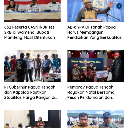
632 Peserta CASN Ikuti Tes
ABR: YPK Di Tanah Papua
SKB di Wamena, Bupati
Harus Membangun
Mamteng: Hasil Ditentukan
Pendidikan Yang Berkualitas
Murni oleh Peserta
Pj Gubernur Papua Tengah
Pemprov Papua Tengah
dan Kapolda Pastikan
Rayakan Natal Bersama:
Stabilitas Harga Pangan di
Pesan Perdamaian dan
Nabire Jelang Tahun Baru
Kebersamaan dari PJ
Gubernur Anwar H. Damanik