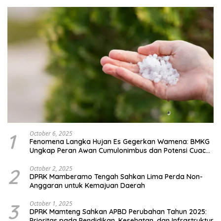
1
October 6, 2025
Fenomena Langka Hujan Es Gegerkan Wamena: BMKG
Ungkap Peran Awan Cumulonimbus dan Potensi Cuaca
Ekstrem Peralihan Musim
2
October 2, 2025
DPRK Mamberamo Tengah Sahkan Lima Perda Non-
Anggaran untuk Kemajuan Daerah
3
October 1, 2025
DPRK Mamteng Sahkan APBD Perubahan Tahun 2025:
Prioritas pada Pendidikan, Kesehatan, dan Infrastruktur