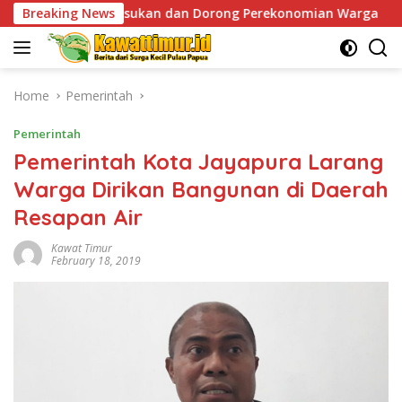
Skip
asukan dan Dorong Perekonomian Warga
Breaking News
Sentuhan Huma
to
content
Home
Pemerintah
Pemerintah
Pemerintah Kota Jayapura Larang
Warga Dirikan Bangunan di Daerah
Resapan Air
Kawat Timur
February 18, 2019