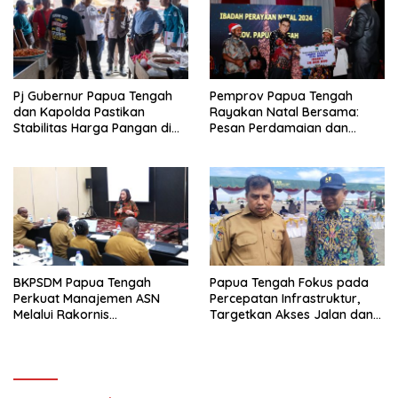
Pj Gubernur Papua Tengah
Pemprov Papua Tengah
dan Kapolda Pastikan
Rayakan Natal Bersama:
Stabilitas Harga Pangan di
Pesan Perdamaian dan
Nabire Jelang Tahun Baru
Kebersamaan dari PJ
Gubernur Anwar H. Damanik
BKPSDM Papua Tengah
Papua Tengah Fokus pada
Perkuat Manajemen ASN
Percepatan Infrastruktur,
Melalui Rakornis
Targetkan Akses Jalan dan
Kepegawaian
Hunian Layak di 2025