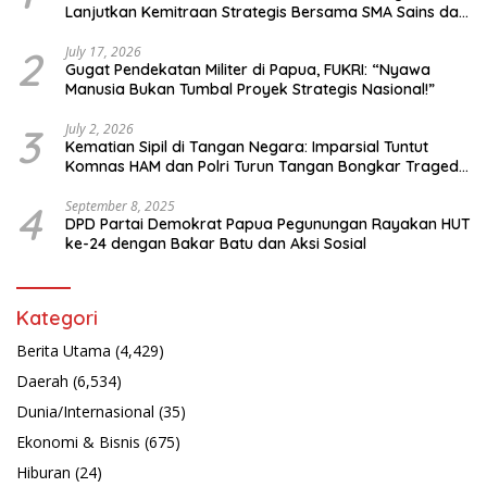
Lanjutkan Kemitraan Strategis Bersama SMA Sains dan
Bahasa Papua
2
July 17, 2026
Gugat Pendekatan Militer di Papua, FUKRI: “Nyawa
Manusia Bukan Tumbal Proyek Strategis Nasional!”
3
July 2, 2026
Kematian Sipil di Tangan Negara: Imparsial Tuntut
Komnas HAM dan Polri Turun Tangan Bongkar Tragedi
Latsarmil
4
September 8, 2025
DPD Partai Demokrat Papua Pegunungan Rayakan HUT
ke-24 dengan Bakar Batu dan Aksi Sosial
Kategori
Berita Utama
(4,429)
Daerah
(6,534)
Dunia/Internasional
(35)
Ekonomi & Bisnis
(675)
Hiburan
(24)