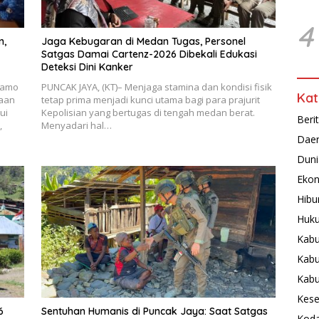
4
n,
Jaga Kebugaran di Medan Tugas, Personel
Satgas Damai Cartenz-2026 Dibekali Edukasi
Deteksi Dini Kanker
ramo
PUNCAK JAYA, (KT)– Menjaga stamina dan kondisi fisik
Kat
gaan
tetap prima menjadi kunci utama bagi para prajurit
ui
Kepolisian yang bertugas di tengah medan berat.
Beri
,
Menyadari hal…
Dae
Duni
Ekon
Hibu
Huku
Kabu
Kabu
Kab
Kese
6
Sentuhan Humanis di Puncak Jaya: Saat Satgas
Koda