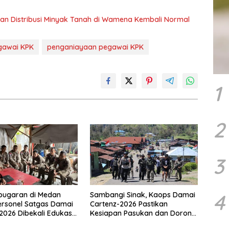
tikan Distribusi Minyak Tanah di Wamena Kembali Normal
gawai KPK
penganiayaan pegawai KPK
1
2
3
4
bugaran di Medan
Sambangi Sinak, Kaops Damai
ersonel Satgas Damai
Cartenz-2026 Pastikan
2026 Dibekali Edukasi
Kesiapan Pasukan dan Dorong
Dini Kanker
Perekonomian Warga