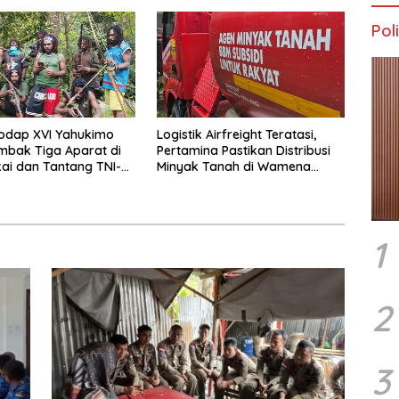
Poli
odap XVI Yahukimo
Logistik Airfreight Teratasi,
mbak Tiga Aparat di
Pertamina Pastikan Distribusi
ai dan Tantang TNI-
Minyak Tanah di Wamena
tangi Markas Kinbule
Kembali Normal
1
2
3