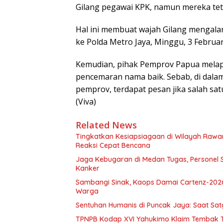
Gilang pegawai KPK, namun mereka te
Hal ini membuat wajah Gilang mengala
ke Polda Metro Jaya, Minggu, 3 Februar
Kemudian, pihak Pemprov Papua melapo
pencemaran nama baik. Sebab, di dala
pemprov, terdapat pesan jika salah sa
(Viva)
Related News
Tingkatkan Kesiapsiagaan di Wilayah Ra
Reaksi Cepat Bencana
Jaga Kebugaran di Medan Tugas, Personel S
Kanker
Sambangi Sinak, Kaops Damai Cartenz-202
Warga
Sentuhan Humanis di Puncak Jaya: Saat Sa
TPNPB Kodap XVI Yahukimo Klaim Tembak Ti