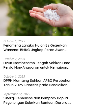
October 6, 2025
Fenomena Langka Hujan Es Gegerkan
Wamena: BMKG Ungkap Peran Awan
Cumulonimbus dan Potensi Cuaca
Ekstrem Peralihan Musim
October 2, 2025
DPRK Mamberamo Tengah Sahkan Lima
Perda Non-Anggaran untuk Kemajuan
Daerah
October 1, 2025
DPRK Mamteng Sahkan APBD Perubahan
Tahun 2025: Prioritas pada Pendidikan,
Kesehatan, dan Infrastruktur
September 22, 2025
Sinergi Kemensos dan Pemprov Papua
Pegunungan Salurkan Bantuan Darurat
untuk 684 Pengungsi Yalimo