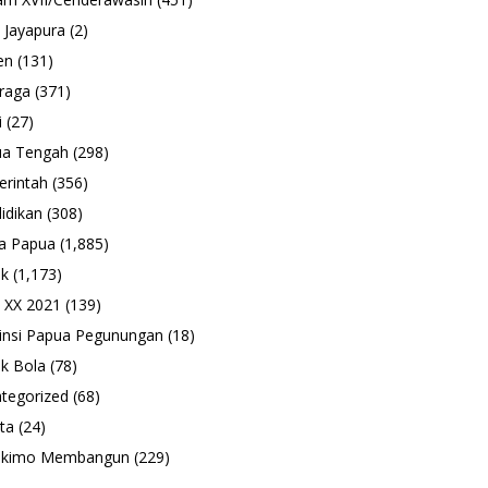
 Jayapura
(2)
en
(131)
raga
(371)
i
(27)
ua Tengah
(298)
rintah
(356)
idikan
(308)
a Papua
(1,885)
ik
(1,173)
 XX 2021
(139)
insi Papua Pegunungan
(18)
k Bola
(78)
tegorized
(68)
ta
(24)
ukimo Membangun
(229)