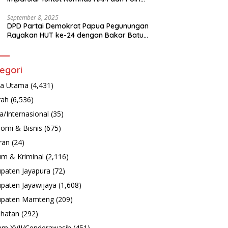
Turun Tangan Bongkar Tragedi Latsarmil
September 8, 2025
DPD Partai Demokrat Papua Pegunungan
Rayakan HUT ke-24 dengan Bakar Batu
dan Aksi Sosial
egori
ta Utama
(4,431)
rah
(6,536)
a/Internasional
(35)
omi & Bisnis
(675)
ran
(24)
m & Kriminal
(2,116)
paten Jayapura
(72)
paten Jayawijaya
(1,608)
upaten Mamteng
(209)
hatan
(292)
m XVII/Cenderawasih
(451)