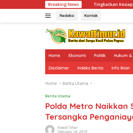
Skip
Tingkatkan Kesiapsiagaan di Wilayah R
Breaking News
to
content
Redaksi
Kontak
Home
Ekonomi
Politik
Hukum & 
Disclaimer
Indeks Berita
Info Iklan
Home
Berita Utama
Berita Utama
Polda Metro Naikkan 
Tersangka Penganiay
Kawat Timur
February 18, 2019