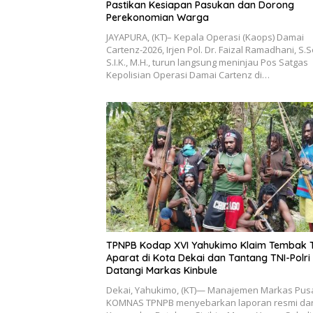
Pastikan Kesiapan Pasukan dan Dorong
Perekonomian Warga
JAYAPURA, (KT)– Kepala Operasi (Kaops) Damai
Cartenz-2026, Irjen Pol. Dr. Faizal Ramadhani, S.S
S.I.K., M.H., turun langsung meninjau Pos Satgas
Kepolisian Operasi Damai Cartenz di…
TPNPB Kodap XVI Yahukimo Klaim Tembak 
Aparat di Kota Dekai dan Tantang TNI-Polri
Datangi Markas Kinbule
Dekai, Yahukimo, (KT)— Manajemen Markas Pus
KOMNAS TPNPB menyebarkan laporan resmi dar