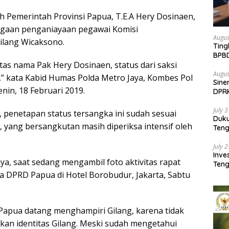
h Pemerintah Provinsi Papua, T.E.A Hery Dosinaen,
ugaan penganiayaan pegawai Komisi
Augus
lang Wicaksono.
Ting
BPB
tas nama Pak Hery Dosinaen, status dari saksi
Pemb
Augus
,” kata Kabid Humas Polda Metro Jaya, Kombes Pol
Sine
nin, 18 Februari 2019.
DPR
Kem
July 
d, penetapan status tersangka ini sudah sesuai
Duk
, yang bersangkutan masih diperiksa intensif oleh
Ten
Pela
July 
Inv
ya, saat sedang mengambil foto aktivitas rapat
Teng
SMA 
 DPRD Papua di Hotel Borobudur, Jakarta, Sabtu
 Papua datang menghampiri Gilang, karena tidak
kan identitas Gilang. Meski sudah mengetahui