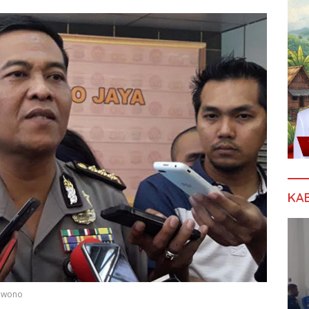
KA
Yuwono