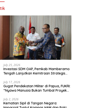
tik
July 25, 2026
Investasi SDM OAP, Pemkab Mamberamo
Tengah Lanjutkan Kemitraan Strategis
Bersama SMA Sains dan Bahasa Papua
July 17, 2026
Gugat Pendekatan Militer di Papua, FUKRI:
“Nyawa Manusia Bukan Tumbal Proyek
Strategis Nasional!”
July 2, 2026
Kematian Sipil di Tangan Negara:
Imparsial Tuntut Komnas HAM dan Polri