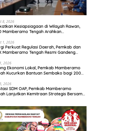
t 8, 2026
katkan Kesiapsiagaan di Wilayah Rawan,
D Mamberamo Tengah Arahkan
entukan Tim Reaksi Cepat Bencana
t 1, 2026
rgi Perkuat Regulasi Daerah, Pemkab dan
K Mamberamo Tengah Resmi Gandeng
enkumham Papua
31, 2026
ung Ekonomi Lokal, Pemkab Mamberamo
gah Kucurkan Bantuan Sembako bagi 200
ku Usaha OAP
25, 2026
estasi SDM OAP, Pemkab Mamberamo
ah Lanjutkan Kemitraan Strategis Bersama
Sains dan Bahasa Papua