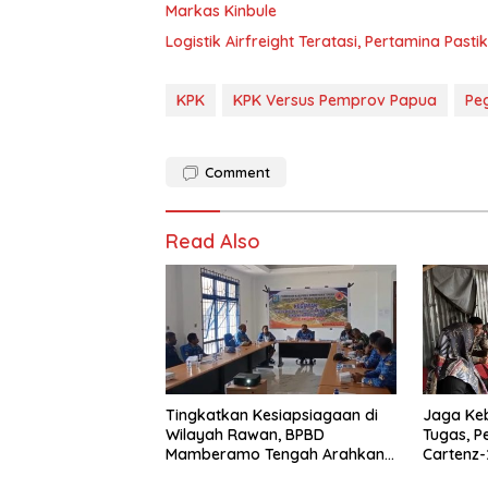
Markas Kinbule
Logistik Airfreight Teratasi, Pertamina Pas
KPK
KPK Versus Pemprov Papua
Pe
Comment
Read Also
Tingkatkan Kesiapsiagaan di
Jaga Ke
Wilayah Rawan, BPBD
Tugas, P
Mamberamo Tengah Arahkan
Cartenz-
Pembentukan Tim Reaksi
Deteksi 