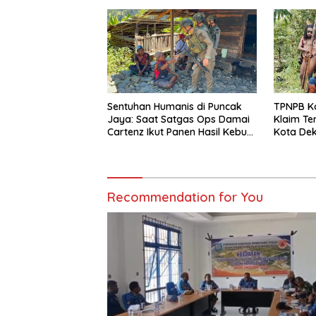
Cepat Bencana
Sentuhan Humanis di Puncak
TPNPB K
Jaya: Saat Satgas Ops Damai
Klaim Te
Cartenz Ikut Panen Hasil Kebun
Kota Dek
Warga
Polri Da
Recommendation for You