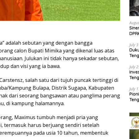
Augus
Sine
DPR
Kem
pua” adalah sebutan yang dengan bangga
July 
rang calon Bupati Mimika yang dikenal luas atas
Duk
Ten
anusiaan. Julukan ini tidak hanya sekadar sebutan,
Pela
up dan visi yang ia bawa.
July 
Inv
Teng
arstensz, salah satu dari tujuh puncak tertinggi di
SMA 
mba/Kampung Bulapa, Distrik Sugapa, Kabupaten
July 
Pion
h anak dari seorang bangsawan atau panglima perang
Teng
au, di kampung halamannya.
erang, Maximus tumbuh menjadi pria yang
i, termasuk harus berjuang sendiri setelah
 perempuannya pada usia 10 tahun, membentuk