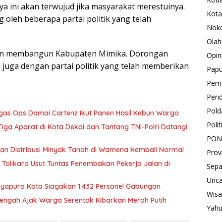
 ini akan terwujud jika masyarakat merestuinya.
Kota
 oleh beberapa partai politik yang telah
Nok
Olah
kan membangun Kabupaten Mimika. Dorongan
Opin
 juga dengan partai politik yang telah memberikan
Pap
Peme
Pend
Pold
tgas Ops Damai Cartenz Ikut Panen Hasil Kebun Warga
Polit
ga Aparat di Kota Dekai dan Tantang TNI-Polri Datangi
PON
tikan Distribusi Minyak Tanah di Wamena Kembali Normal
Prov
Tolikara Usut Tuntas Penembakan Pekerja Jalan di
Sepa
Unca
Jayapura Kota Siagakan 1.432 Personel Gabungan
Wisa
engah Ajak Warga Serentak Kibarkan Merah Putih
Yah