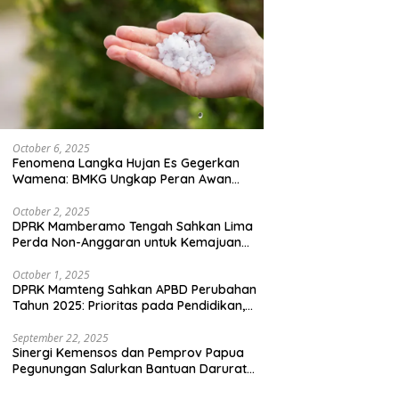
October 6, 2025
Fenomena Langka Hujan Es Gegerkan
Wamena: BMKG Ungkap Peran Awan
Cumulonimbus dan Potensi Cuaca
Ekstrem Peralihan Musim
October 2, 2025
DPRK Mamberamo Tengah Sahkan Lima
Perda Non-Anggaran untuk Kemajuan
Daerah
October 1, 2025
DPRK Mamteng Sahkan APBD Perubahan
Tahun 2025: Prioritas pada Pendidikan,
Kesehatan, dan Infrastruktur
September 22, 2025
Sinergi Kemensos dan Pemprov Papua
Pegunungan Salurkan Bantuan Darurat
untuk 684 Pengungsi Yalimo