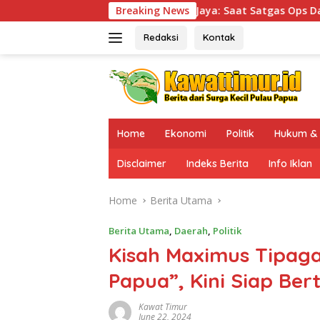
Skip
di Puncak Jaya: Saat Satgas Ops Damai Cartenz Ikut Panen Ha
Breaking News
to
content
Redaksi
Kontak
Home
Ekonomi
Politik
Hukum & 
Disclaimer
Indeks Berita
Info Iklan
Home
Berita Utama
Berita Utama
,
Daerah
,
Politik
Kisah Maximus Tipagau
Papua”, Kini Siap Ber
Kawat Timur
June 22, 2024