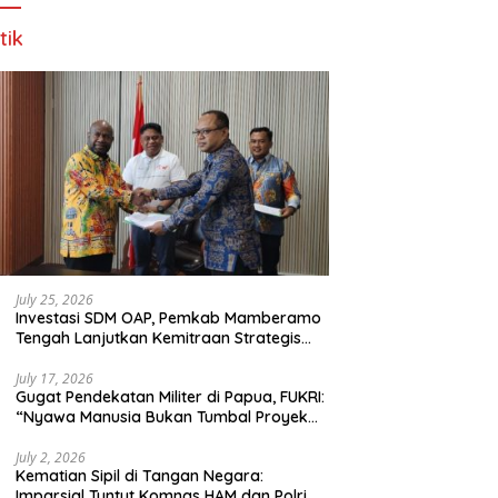
tik
July 25, 2026
Investasi SDM OAP, Pemkab Mamberamo
Tengah Lanjutkan Kemitraan Strategis
Bersama SMA Sains dan Bahasa Papua
July 17, 2026
Gugat Pendekatan Militer di Papua, FUKRI:
“Nyawa Manusia Bukan Tumbal Proyek
Strategis Nasional!”
July 2, 2026
Kematian Sipil di Tangan Negara:
Imparsial Tuntut Komnas HAM dan Polri