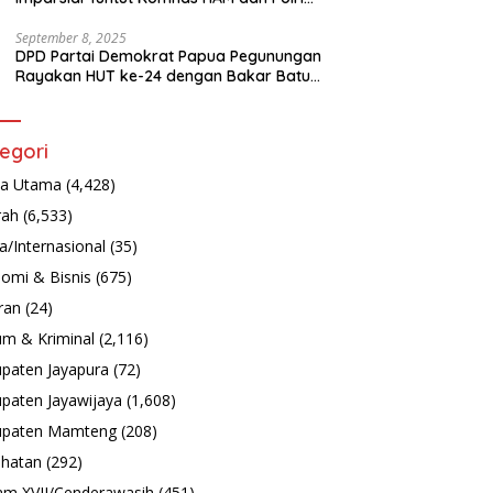
Turun Tangan Bongkar Tragedi Latsarmil
September 8, 2025
DPD Partai Demokrat Papua Pegunungan
Rayakan HUT ke-24 dengan Bakar Batu
dan Aksi Sosial
egori
ta Utama
(4,428)
rah
(6,533)
a/Internasional
(35)
omi & Bisnis
(675)
ran
(24)
m & Kriminal
(2,116)
paten Jayapura
(72)
paten Jayawijaya
(1,608)
upaten Mamteng
(208)
hatan
(292)
m XVII/Cenderawasih
(451)