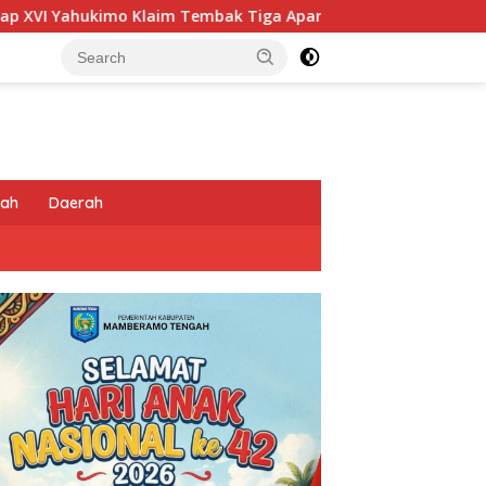
ak Tiga Aparat di Kota Dekai dan Tantang TNI-Polri Datangi 
tah
Daerah