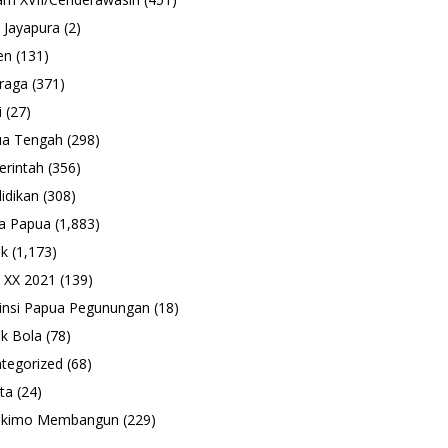
 Jayapura
(2)
en
(131)
raga
(371)
i
(27)
ua Tengah
(298)
rintah
(356)
idikan
(308)
a Papua
(1,883)
ik
(1,173)
 XX 2021
(139)
insi Papua Pegunungan
(18)
k Bola
(78)
tegorized
(68)
ta
(24)
ukimo Membangun
(229)