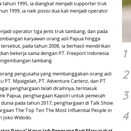
da tahun 1995, ia diangkat menjadi supporter truk
n 1999, ia naik posisi dua kali menjadi operator
jadi operator tiga jenis truk tambang, dan pada
ngembangan karyawan orang asli Papua hingga
ersebut, pada tahun 2008, ia berhasil mendirikan
1
ian bekerja sama dengan PT. Freeport Indonesia
pengembangan tambang.
2
 seorang pengusaha yang membanggakan orang asli
itu PT. Mpaigelah, PT. Adventure Cartenz, dan PT.
bagai penghargaan telah diraihnya, termasuk
3
nk Papua, penghargaan Kapolri untuk pemecah
 dunia pada tahun 2017, penghargaan di Talk Show
rgaan The Top Ten The Most Influential People in
4
n Joko Widodo.
iator Papua” Harus Jadi Penerang Bagi Masyarakat