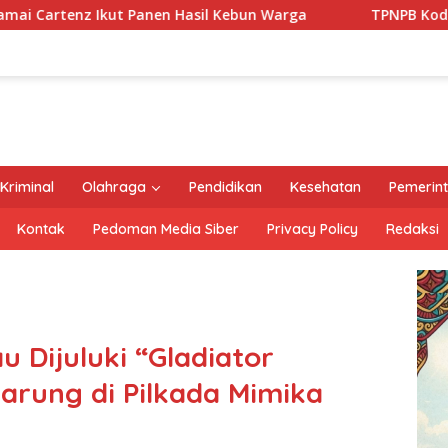
sil Kebun Warga
TPNPB Kodap XVI Yahukimo Klaim Temb
Kriminal
Olahraga
Pendidikan
Kesehatan
Pemerin
Kontak
Pedoman Media Siber
Privacy Policy
Redaksi
 Dijuluki “Gladiator
tarung di Pilkada Mimika