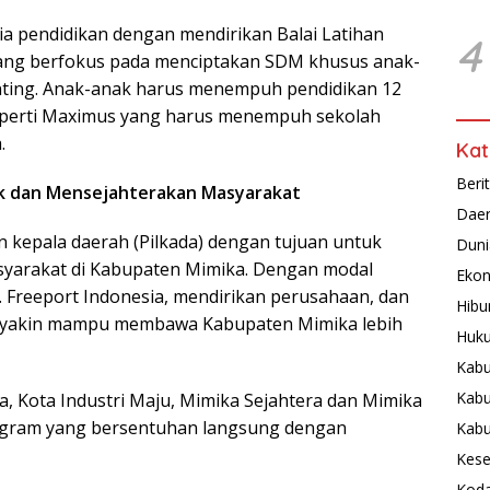
a pendidikan dengan mendirikan Balai Latihan
4
yang berfokus pada menciptakan SDM khusus anak-
enting. Anak-anak harus menempuh pendidikan 12
seperti Maximus yang harus menempuh sekolah
.
Kat
Beri
aik dan Mensejahterakan Masyarakat
Dae
 kepala daerah (Pilkada) dengan tujuan untuk
Duni
syarakat di Kabupaten Mimika. Dengan modal
Ekon
 Freeport Indonesia, mendirikan perusahaan, dan
Hibu
 ia yakin mampu membawa Kabupaten Mimika lebih
Huku
Kabu
Kabu
a, Kota Industri Maju, Mimika Sejahtera dan Mimika
ogram yang bersentuhan langsung dengan
Kab
Kese
Koda