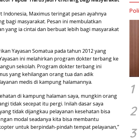
Poli
ort Indonesia, Maximus teringat pesan ayahnya
ng bagi masyarakat. Pesan ini membulatkan
 yang ia cintai dan berbuat lebih bagi masyarakat
ikan Yayasan Somatua pada tahun 2012 yang
Yayasan ini melahirkan program dokter terbang ke
ngun sekolah. Program dokter terbang ini
mus yang kehilangan orang tua dan adik
layanan medis di kampung halamannya.
1
esehatan di kampung halaman saya, mungkin orang
i tidak secepat itu pergi. Inilah dasar saya
2
yang tidak dijangkau pelayanan kesehatan bisa
engan modal seadanya kita bisa membantu
opter untuk berpindah-pindah tempat pelayanan,”
3