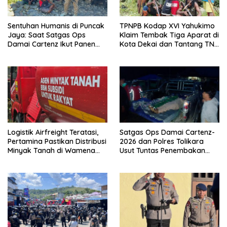
Sentuhan Humanis di Puncak
TPNPB Kodap XVI Yahukimo
Jaya: Saat Satgas Ops
Klaim Tembak Tiga Aparat di
Damai Cartenz Ikut Panen
Kota Dekai dan Tantang TNI-
Hasil Kebun Warga
Polri Datangi Markas Kinbule
Logistik Airfreight Teratasi,
Satgas Ops Damai Cartenz-
Pertamina Pastikan Distribusi
2026 dan Polres Tolikara
Minyak Tanah di Wamena
Usut Tuntas Penembakan
Kembali Normal
Pekerja Jalan di Kanggime