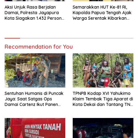
Aksi Unjuk Rasa Berjalan
Semarakkan HUT Ke-81 RI,
Damai, Polresta Jayapura
Kapolda Papua Tengah Ajak
Kota Siagakan 1.432 Personel
Warga Serentak Kibarkan
Gabungan
Merah Putih
Recommendation for You
Sentuhan Humanis di Puncak
TPNPB Kodap XVI Yahukimo
Jaya: Saat Satgas Ops
Klaim Tembak Tiga Aparat di
Damai Cartenz Ikut Panen
Kota Dekai dan Tantang TNI-
Hasil Kebun Warga
Polri Datangi Markas Kinbule