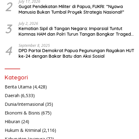
2
July 17, 2026
Gugat Pendekatan Militer di Papua, FUKRI: “Nyawa
Manusia Bukan Tumbal Proyek Strategis Nasional!”
3
July 2, 2026
Kematian Sipil di Tangan Negara: Imparsial Tuntut
Komnas HAM dan Polri Turun Tangan Bongkar Tragedi
Latsarmil
4
September 8, 2025
DPD Partai Demokrat Papua Pegunungan Rayakan HUT
ke-24 dengan Bakar Batu dan Aksi Sosial
Kategori
Berita Utama
(4,428)
Daerah
(6,533)
Dunia/Internasional
(35)
Ekonomi & Bisnis
(675)
Hiburan
(24)
Hukum & Kriminal
(2,116)
Kabupaten Jayapura
(72)