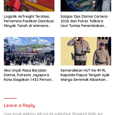
Logistik Airfreight Teratasi,
Satgas Ops Damai Cartenz-
Pertamina Pastikan Distribusi
2026 dan Polres Tolikara
Minyak Tanah di Wamena
Usut Tuntas Penembakan
Kembali Normal
Pekerja Jalan di Kanggime
Aksi Unjuk Rasa Berjalan
Semarakkan HUT Ke-81 RI,
Damai, Polresta Jayapura
Kapolda Papua Tengah Ajak
Kota Siagakan 1.432 Personel
Warga Serentak Kibarkan
Gabungan
Merah Putih
Leave a Reply
Your email address will not be published.
Required fields are