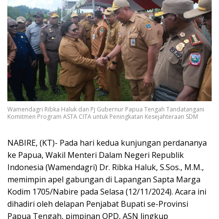
Wamendagri Ribka Haluk dan Pj Gubernur Papua Tengah Tandatangani
Komitmen Program ASTA CITA untuk Peningkatan Kesejahteraan SDM
NABIRE, (KT)- Pada hari kedua kunjungan perdananya
ke Papua, Wakil Menteri Dalam Negeri Republik
Indonesia (Wamendagri) Dr. Ribka Haluk, S.Sos., M.M.,
memimpin apel gabungan di Lapangan Sapta Marga
Kodim 1705/Nabire pada Selasa (12/11/2024). Acara ini
dihadiri oleh delapan Penjabat Bupati se-Provinsi
Papua Tengah, pimpinan OPD, ASN lingkup