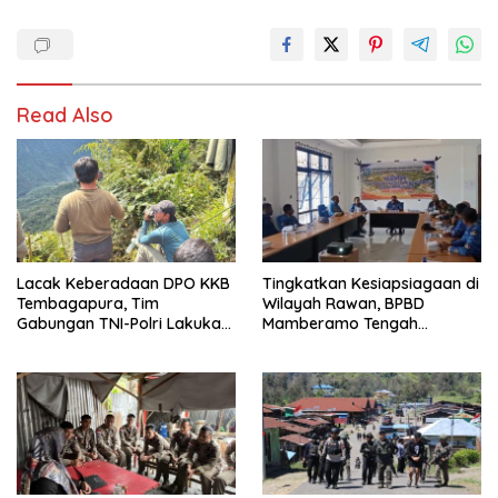
Read Also
Lacak Keberadaan DPO KKB
Tingkatkan Kesiapsiagaan di
Tembagapura, Tim
Wilayah Rawan, BPBD
Gabungan TNI-Polri Lakukan
Mamberamo Tengah
Penindakan Tegas dan
Arahkan Pembentukan Tim
Terukur
Reaksi Cepat Bencana