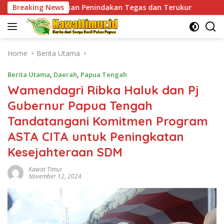
Skip
 Penindakan Tegas dan Terukur
Breaking News
Tingkatkan Kesiapsi
to
content
Home
Berita Utama
Berita Utama
,
Daerah
,
Papua Tengah
Wamendagri Ribka Haluk dan Pj
Gubernur Papua Tengah
Tandatangani Komitmen Program
ASTA CITA untuk Peningkatan
Kesejahteraan SDM
Kawat Timur
November 12, 2024