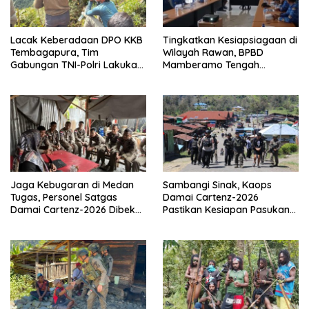
Lacak Keberadaan DPO KKB
Tingkatkan Kesiapsiagaan di
Tembagapura, Tim
Wilayah Rawan, BPBD
Gabungan TNI-Polri Lakukan
Mamberamo Tengah
Penindakan Tegas dan
Arahkan Pembentukan Tim
Terukur
Reaksi Cepat Bencana
Jaga Kebugaran di Medan
Sambangi Sinak, Kaops
Tugas, Personel Satgas
Damai Cartenz-2026
Damai Cartenz-2026 Dibekali
Pastikan Kesiapan Pasukan
Edukasi Deteksi Dini Kanker
dan Dorong Perekonomian
Warga