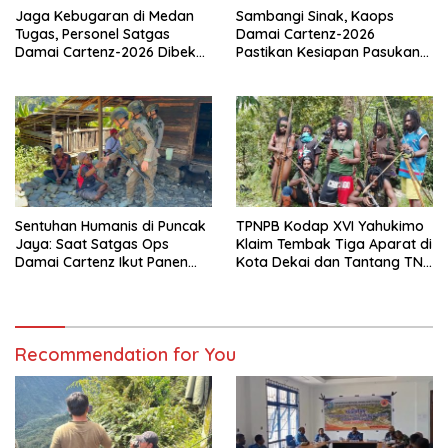
Jaga Kebugaran di Medan
Sambangi Sinak, Kaops
Tugas, Personel Satgas
Damai Cartenz-2026
Damai Cartenz-2026 Dibekali
Pastikan Kesiapan Pasukan
Edukasi Deteksi Dini Kanker
dan Dorong Perekonomian
Warga
Sentuhan Humanis di Puncak
TPNPB Kodap XVI Yahukimo
Jaya: Saat Satgas Ops
Klaim Tembak Tiga Aparat di
Damai Cartenz Ikut Panen
Kota Dekai dan Tantang TNI-
Hasil Kebun Warga
Polri Datangi Markas Kinbule
Recommendation for You