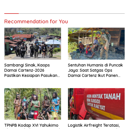
Recommendation for You
Sambangi Sinak, Kaops
Sentuhan Humanis di Puncak
Damai Cartenz-2026
Jaya: Saat Satgas Ops
Pastikan Kesiapan Pasukan
Damai Cartenz Ikut Panen
dan Dorong Perekonomian
Hasil Kebun Warga
Warga
TPNPB Kodap XVI Yahukimo
Logistik Airfreight Teratasi,