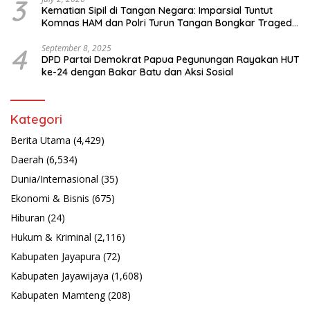
3
Kematian Sipil di Tangan Negara: Imparsial Tuntut
Komnas HAM dan Polri Turun Tangan Bongkar Tragedi
Latsarmil
4
September 8, 2025
DPD Partai Demokrat Papua Pegunungan Rayakan HUT
ke-24 dengan Bakar Batu dan Aksi Sosial
Kategori
Berita Utama
(4,429)
Daerah
(6,534)
Dunia/Internasional
(35)
Ekonomi & Bisnis
(675)
Hiburan
(24)
Hukum & Kriminal
(2,116)
Kabupaten Jayapura
(72)
Kabupaten Jayawijaya
(1,608)
Kabupaten Mamteng
(208)