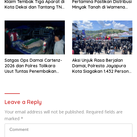
Klaim Tembak Tiga Aparat di
Pertamina Pastikan Distribusi
Kota Dekai dan Tantang TNI-
Minyak Tanah di Wamena
Polri Datangi Markas Kinbule
Kembali Normal
Satgas Ops Damai Cartenz-
Aksi Unjuk Rasa Berjalan
2026 dan Polres Tolikara
Damai, Polresta Jayapura
Usut Tuntas Penembakan
Kota Siagakan 1.432 Personel
Pekerja Jalan di Kanggime
Gabungan
Leave a Reply
Your email address will not be published.
Required fields are
marked
*