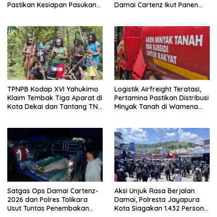
Pastikan Kesiapan Pasukan
Damai Cartenz Ikut Panen
dan Dorong Perekonomian
Hasil Kebun Warga
Warga
TPNPB Kodap XVI Yahukimo
Logistik Airfreight Teratasi,
Klaim Tembak Tiga Aparat di
Pertamina Pastikan Distribusi
Kota Dekai dan Tantang TNI-
Minyak Tanah di Wamena
Polri Datangi Markas Kinbule
Kembali Normal
Satgas Ops Damai Cartenz-
Aksi Unjuk Rasa Berjalan
2026 dan Polres Tolikara
Damai, Polresta Jayapura
Usut Tuntas Penembakan
Kota Siagakan 1.432 Personel
Pekerja Jalan di Kanggime
Gabungan