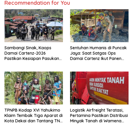
Recommendation for You
Sambangi Sinak, Kaops
Sentuhan Humanis di Puncak
Damai Cartenz-2026
Jaya: Saat Satgas Ops
Pastikan Kesiapan Pasukan
Damai Cartenz Ikut Panen
dan Dorong Perekonomian
Hasil Kebun Warga
Warga
TPNPB Kodap XVI Yahukimo
Logistik Airfreight Teratasi,
Klaim Tembak Tiga Aparat di
Pertamina Pastikan Distribusi
Kota Dekai dan Tantang TNI-
Minyak Tanah di Wamena
Polri Datangi Markas Kinbule
Kembali Normal