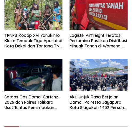
TPNPB Kodap XVI Yahukimo
Logistik Airfreight Teratasi,
Klaim Tembak Tiga Aparat di
Pertamina Pastikan Distribusi
Kota Dekai dan Tantang TNI-
Minyak Tanah di Wamena
Polri Datangi Markas Kinbule
Kembali Normal
Satgas Ops Damai Cartenz-
Aksi Unjuk Rasa Berjalan
2026 dan Polres Tolikara
Damai, Polresta Jayapura
Usut Tuntas Penembakan
Kota Siagakan 1.432 Personel
Pekerja Jalan di Kanggime
Gabungan