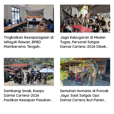
Terukur
Tingkatkan Kesiapsiagaan di
Jaga Kebugaran di Medan
Wilayah Rawan, BPBD
Tugas, Personel Satgas
Mamberamo Tengah
Damai Cartenz-2026 Dibekali
Arahkan Pembentukan Tim
Edukasi Deteksi Dini Kanker
Reaksi Cepat Bencana
Sambangi Sinak, Kaops
Sentuhan Humanis di Puncak
Damai Cartenz-2026
Jaya: Saat Satgas Ops
Pastikan Kesiapan Pasukan
Damai Cartenz Ikut Panen
dan Dorong Perekonomian
Hasil Kebun Warga
Warga