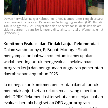
Dewan Perwakilan Rakyat Kabupaten (DPRK) Mamberamo Tengah secara
resmi menerima Laporan Keterangan Pertanggungjawaban (LKPJ) Bupati
Tahun Anggaran 2025. Penyerahan dan penerimaan ini dilakukan dalam
sidang paripurna yang berlangsung di salah satu hotel di Wamena, Jumat
(12/6/2026).
Komitmen Evaluasi dan Tindak Lanjut Rekomendasi
Dalam sambutannya, Pj Bupati Manogar Sirait
menyampaikan bahwa momentum ini merupakan
wadah penting untuk mengevaluasi pelaksanaan
program kerja dan penggunaan anggaran pemerintah
daerah sepanjang tahun 2025.
Ia menegaskan komitmen pemerintah daerah untuk
menindaklanjuti setiap rekomendasi yang diberikan
oleh DPRK. Rekomendasi tersebut akan menjadi bahan
evaluasi berkala bagi setiap OPD agar program