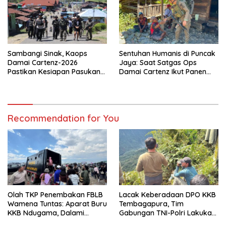
Sambangi Sinak, Kaops
Sentuhan Humanis di Puncak
Damai Cartenz-2026
Jaya: Saat Satgas Ops
Pastikan Kesiapan Pasukan
Damai Cartenz Ikut Panen
dan Dorong Perekonomian
Hasil Kebun Warga
Warga
Recommendation for You
Olah TKP Penembakan FBLB
Lacak Keberadaan DPO KKB
Wamena Tuntas: Aparat Buru
Tembagapura, Tim
KKB Ndugama, Dalami
Gabungan TNI-Polri Lakukan
Keterlibatan EG dan PN
Penindakan Tegas dan