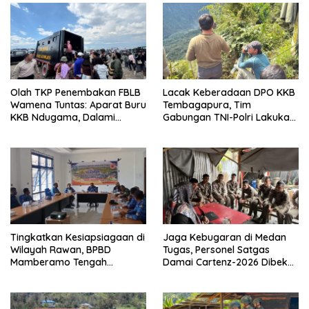
Olah TKP Penembakan FBLB
Lacak Keberadaan DPO KKB
Wamena Tuntas: Aparat Buru
Tembagapura, Tim
KKB Ndugama, Dalami
Gabungan TNI-Polri Lakukan
Keterlibatan EG dan PN
Penindakan Tegas dan
Terukur
Tingkatkan Kesiapsiagaan di
Jaga Kebugaran di Medan
Wilayah Rawan, BPBD
Tugas, Personel Satgas
Mamberamo Tengah
Damai Cartenz-2026 Dibekali
Arahkan Pembentukan Tim
Edukasi Deteksi Dini Kanker
Reaksi Cepat Bencana