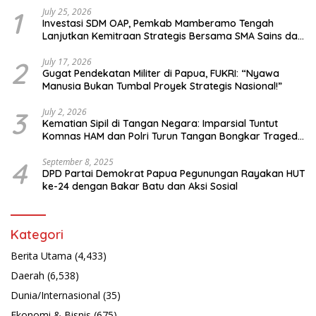
1
July 25, 2026
Investasi SDM OAP, Pemkab Mamberamo Tengah
Lanjutkan Kemitraan Strategis Bersama SMA Sains dan
Bahasa Papua
2
July 17, 2026
Gugat Pendekatan Militer di Papua, FUKRI: “Nyawa
Manusia Bukan Tumbal Proyek Strategis Nasional!”
3
July 2, 2026
Kematian Sipil di Tangan Negara: Imparsial Tuntut
Komnas HAM dan Polri Turun Tangan Bongkar Tragedi
Latsarmil
4
September 8, 2025
DPD Partai Demokrat Papua Pegunungan Rayakan HUT
ke-24 dengan Bakar Batu dan Aksi Sosial
Kategori
Berita Utama
(4,433)
Daerah
(6,538)
Dunia/Internasional
(35)
Ekonomi & Bisnis
(675)