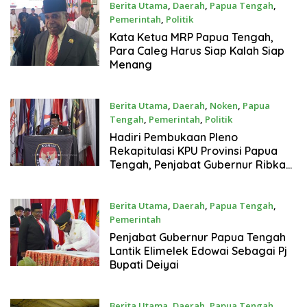
Berita Utama
,
Daerah
,
Papua Tengah
,
Pemerintah
,
Politik
March 5, 2024
Kata Ketua MRP Papua Tengah,
Para Caleg Harus Siap Kalah Siap
Menang
Berita Utama
,
Daerah
,
Noken
,
Papua
Tengah
,
Pemerintah
,
Politik
March 5, 2024
Hadiri Pembukaan Pleno
Rekapitulasi KPU Provinsi Papua
Tengah, Penjabat Gubernur Ribka
Haluk Ajak Warga Jaga Keamanan
Berita Utama
,
Daerah
,
Papua Tengah
,
Pemerintah
February 23, 2024
Penjabat Gubernur Papua Tengah
Lantik Elimelek Edowai Sebagai Pj
Bupati Deiyai
Berita Utama
,
Daerah
,
Papua Tengah
,