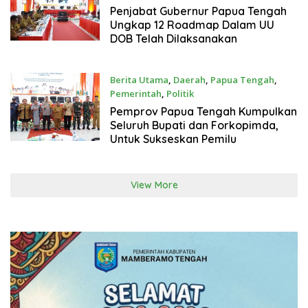
January 30, 2024
Penjabat Gubernur Papua Tengah
Ungkap 12 Roadmap Dalam UU
DOB Telah Dilaksanakan
Berita Utama
,
Daerah
,
Papua Tengah
,
Pemerintah
,
Politik
January 29, 2024
Pemprov Papua Tengah Kumpulkan
Seluruh Bupati dan Forkopimda,
Untuk Sukseskan Pemilu
View More