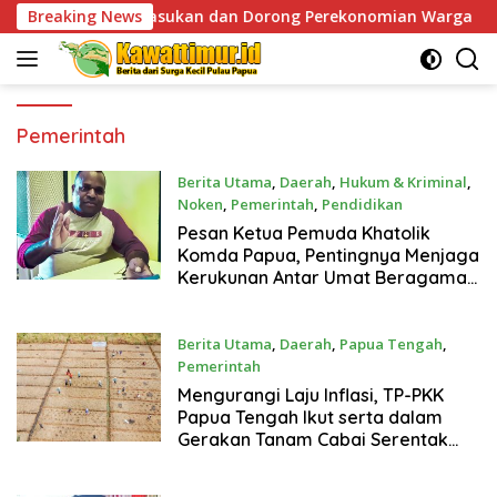
Skip
apan Pasukan dan Dorong Perekonomian Warga
Breaking News
Sentuhan
to
content
Pemerintah
Berita Utama
,
Daerah
,
Hukum & Kriminal
,
Noken
,
Pemerintah
,
Pendidikan
March 14, 2024
Pesan Ketua Pemuda Khatolik
Komda Papua, Pentingnya Menjaga
Kerukunan Antar Umat Beragama
Di Bulan Suci Ramadhan
Berita Utama
,
Daerah
,
Papua Tengah
,
Pemerintah
March 6, 2024
Mengurangi Laju Inflasi, TP-PKK
Papua Tengah Ikut serta dalam
Gerakan Tanam Cabai Serentak
Se-Indonesia