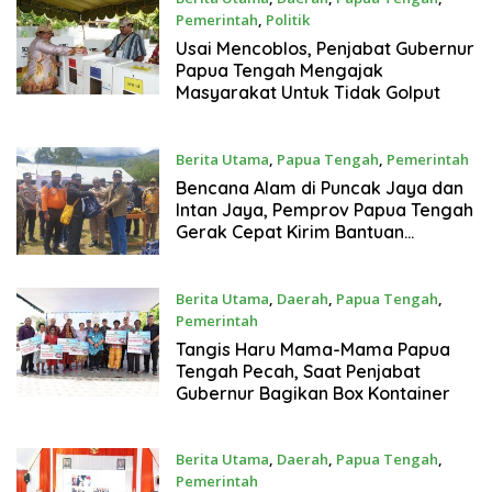
Pemerintah
,
Politik
February 14, 2024
Usai Mencoblos, Penjabat Gubernur
Papua Tengah Mengajak
Masyarakat Untuk Tidak Golput
Berita Utama
,
Papua Tengah
,
Pemerintah
February 8, 2024
Bencana Alam di Puncak Jaya dan
Intan Jaya, Pemprov Papua Tengah
Gerak Cepat Kirim Bantuan
Tanggap Darurat
Berita Utama
,
Daerah
,
Papua Tengah
,
Pemerintah
February 3, 2024
Tangis Haru Mama-Mama Papua
Tengah Pecah, Saat Penjabat
Gubernur Bagikan Box Kontainer
Berita Utama
,
Daerah
,
Papua Tengah
,
Pemerintah