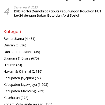
Latsarmil
4
September 8, 2025
DPD Partai Demokrat Papua Pegunungan Rayakan HUT
ke-24 dengan Bakar Batu dan Aksi Sosial
Kategori
Berita Utama
(4,431)
Daerah
(6,536)
Dunia/Internasional
(35)
Ekonomi & Bisnis
(675)
Hiburan
(24)
Hukum & Kriminal
(2,116)
Kabupaten Jayapura
(72)
Kabupaten Jayawijaya
(1,608)
Kabupaten Mamteng
(209)
Kesehatan
(292)
Kodam XVII/Cenderawasih
(451)