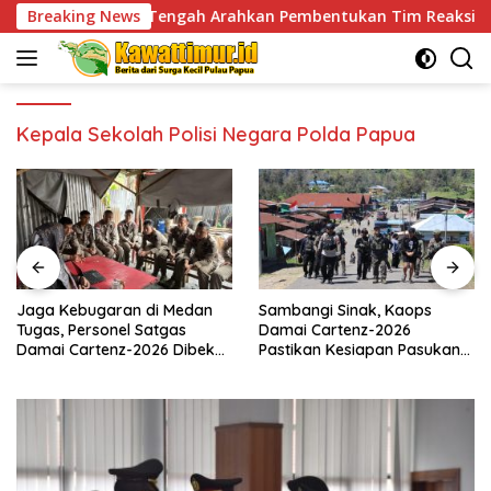
Skip
amo Tengah Arahkan Pembentukan Tim Reaksi Cepat Bencana
Breaking News
to
content
Kepala Sekolah Polisi Negara Polda Papua
Jaga Kebugaran di Medan
Sambangi Sinak, Kaops
Tugas, Personel Satgas
Damai Cartenz-2026
Damai Cartenz-2026 Dibekali
Pastikan Kesiapan Pasukan
Edukasi Deteksi Dini Kanker
dan Dorong Perekonomian
Warga