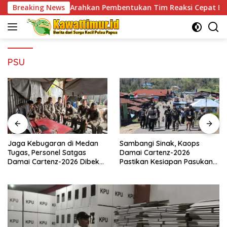
Skip
ngah Arahkan Pembentukan Tim Reaksi Cepat Bencana
Breaking News
to
content
PSU
Jaga Kebugaran di Medan
Sambangi Sinak, Kaops
Tugas, Personel Satgas
Damai Cartenz-2026
Damai Cartenz-2026 Dibekali
Pastikan Kesiapan Pasukan
Edukasi Deteksi Dini Kanker
dan Dorong Perekonomian
Warga