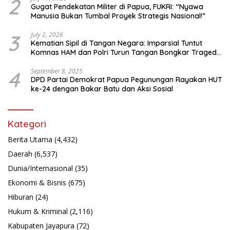
2
Gugat Pendekatan Militer di Papua, FUKRI: “Nyawa
Manusia Bukan Tumbal Proyek Strategis Nasional!”
3
July 2, 2026
Kematian Sipil di Tangan Negara: Imparsial Tuntut
Komnas HAM dan Polri Turun Tangan Bongkar Tragedi
Latsarmil
4
September 8, 2025
DPD Partai Demokrat Papua Pegunungan Rayakan HUT
ke-24 dengan Bakar Batu dan Aksi Sosial
Kategori
Berita Utama
(4,432)
Daerah
(6,537)
Dunia/Internasional
(35)
Ekonomi & Bisnis
(675)
Hiburan
(24)
Hukum & Kriminal
(2,116)
Kabupaten Jayapura
(72)