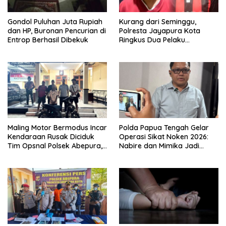
Gondol Puluhan Juta Rupiah
Kurang dari Seminggu,
dan HP, Buronan Pencurian di
Polresta Jayapura Kota
Entrop Berhasil Dibekuk
Ringkus Dua Pelaku
Penganiayaan Maut
Maling Motor Bermodus Incar
Polda Papua Tengah Gelar
Kendaraan Rusak Diciduk
Operasi Sikat Noken 2026:
Tim Opsnal Polsek Abepura,
Nabire dan Mimika Jadi
Motor Honda Beat
Target Utama
Diamankan
Pemberantasan Kejahatan
3C