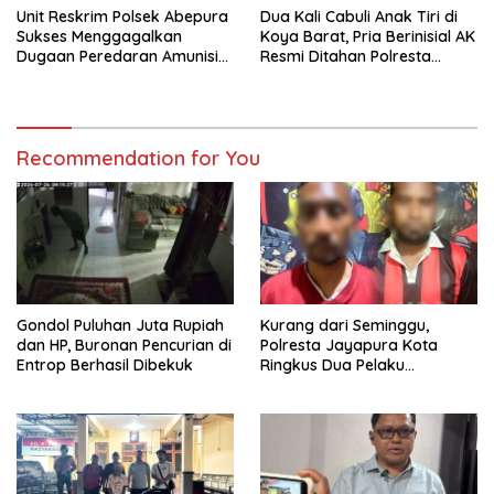
Unit Reskrim Polsek Abepura
Dua Kali Cabuli Anak Tiri di
Sukses Menggagalkan
Koya Barat, Pria Berinisial AK
Dugaan Peredaran Amunisi
Resmi Ditahan Polresta
Ilegal
Jayapura
Recommendation for You
Gondol Puluhan Juta Rupiah
Kurang dari Seminggu,
dan HP, Buronan Pencurian di
Polresta Jayapura Kota
Entrop Berhasil Dibekuk
Ringkus Dua Pelaku
Penganiayaan Maut