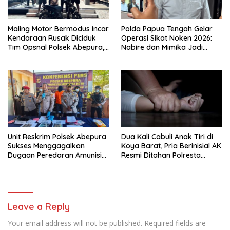
Maling Motor Bermodus Incar
Polda Papua Tengah Gelar
Kendaraan Rusak Diciduk
Operasi Sikat Noken 2026:
Tim Opsnal Polsek Abepura,
Nabire dan Mimika Jadi
Motor Honda Beat
Target Utama
Diamankan
Pemberantasan Kejahatan
3C
Unit Reskrim Polsek Abepura
Dua Kali Cabuli Anak Tiri di
Sukses Menggagalkan
Koya Barat, Pria Berinisial AK
Dugaan Peredaran Amunisi
Resmi Ditahan Polresta
Ilegal
Jayapura
Leave a Reply
Your email address will not be published.
Required fields are