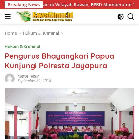
Skip
n di Wilayah Rawan, BPBD Mamberamo Tengah Arahkan Pemben
Breaking News
to
content
Home
Hukum & Kriminal
Hukum & Kriminal
Pengurus Bhayangkari Papua
Kunjungi Polresta Jayapura
Kawat Timur
September 25, 2018