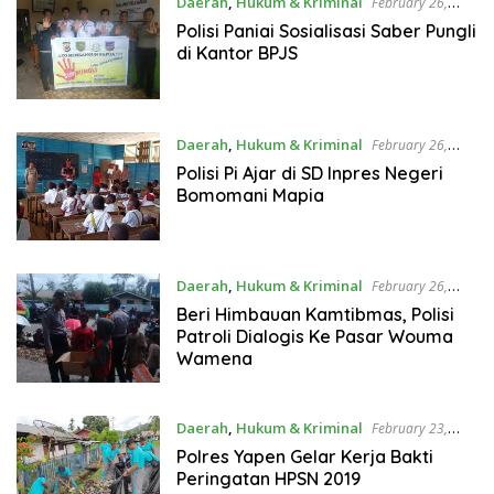
Daerah
,
Hukum & Kriminal
February 26,
2019
Polisi Paniai Sosialisasi Saber Pungli
di Kantor BPJS
Daerah
,
Hukum & Kriminal
February 26,
2019
Polisi Pi Ajar di SD Inpres Negeri
Bomomani Mapia
Daerah
,
Hukum & Kriminal
February 26,
2019
Beri Himbauan Kamtibmas, Polisi
Patroli Dialogis Ke Pasar Wouma
Wamena
Daerah
,
Hukum & Kriminal
February 23,
2019
Polres Yapen Gelar Kerja Bakti
Peringatan HPSN 2019