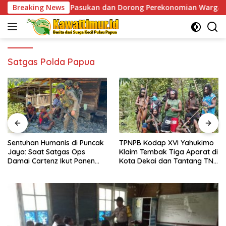
Skip
pan Pasukan dan Dorong Perekonomian Warga
Breaking News
Sentuhan
to
content
Satgas Polda Papua
Sentuhan Humanis di Puncak
TPNPB Kodap XVI Yahukimo
Jaya: Saat Satgas Ops
Klaim Tembak Tiga Aparat di
Damai Cartenz Ikut Panen
Kota Dekai dan Tantang TNI-
Hasil Kebun Warga
Polri Datangi Markas Kinbule