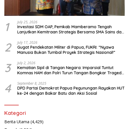
1
July 25, 2026
Investasi SDM OAP, Pemkab Mamberamo Tengah
Lanjutkan Kemitraan Strategis Bersama SMA Sains dan
Bahasa Papua
2
July 17, 2026
Gugat Pendekatan Militer di Papua, FUKRI: “Nyawa
Manusia Bukan Tumbal Proyek Strategis Nasional!”
3
July 2, 2026
Kematian Sipil di Tangan Negara: Imparsial Tuntut
Komnas HAM dan Polri Turun Tangan Bongkar Tragedi
Latsarmil
4
September 8, 2025
DPD Partai Demokrat Papua Pegunungan Rayakan HUT
ke-24 dengan Bakar Batu dan Aksi Sosial
Kategori
Berita Utama
(4,429)