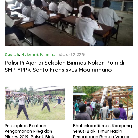
Daerah
,
Hukum & Kriminal
March 10, 2019
Polisi Pi Ajar di Sekolah Binmas Noken Polri di
SMP YPPK Santo Fransiskus Moanemano
Persiapkan Bantuan
Bhabinkamtibmas Kampung
Pengamanan Pileg dan
Yenusi Biak Timur Hadiri
Pilpres 2019, Polsek Biak
Pengatapan Rumah Warga