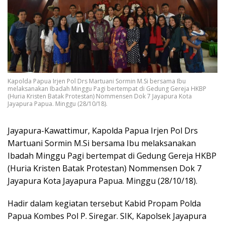
Kapolda Papua Irjen Pol Drs Martuani Sormin M.Si bersama Ibu
melaksanakan Ibadah Minggu Pagi bertempat di Gedung Gereja HKBP
(Huria Kristen Batak Protestan) Nommensen Dok 7 Jayapura Kota
Jayapura Papua. Minggu (28/10/18).
Jayapura-Kawattimur, Kapolda Papua Irjen Pol Drs
Martuani Sormin M.Si bersama Ibu melaksanakan
Ibadah Minggu Pagi bertempat di Gedung Gereja HKBP
(Huria Kristen Batak Protestan) Nommensen Dok 7
Jayapura Kota Jayapura Papua. Minggu (28/10/18).
Hadir dalam kegiatan tersebut Kabid Propam Polda
Papua Kombes Pol P. Siregar. SIK, Kapolsek Jayapura