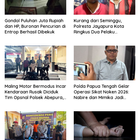
Gondol Puluhan Juta Rupiah
Kurang dari Seminggu,
dan HP, Buronan Pencurian di
Polresta Jayapura Kota
Entrop Berhasil Dibekuk
Ringkus Dua Pelaku
Penganiayaan Maut
Maling Motor Bermodus Incar
Polda Papua Tengah Gelar
Kendaraan Rusak Diciduk
Operasi Sikat Noken 2026:
Tim Opsnal Polsek Abepura,
Nabire dan Mimika Jadi
Motor Honda Beat
Target Utama
Diamankan
Pemberantasan Kejahatan
3C