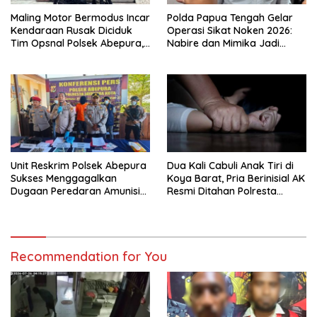
Maling Motor Bermodus Incar
Polda Papua Tengah Gelar
Kendaraan Rusak Diciduk
Operasi Sikat Noken 2026:
Tim Opsnal Polsek Abepura,
Nabire dan Mimika Jadi
Motor Honda Beat
Target Utama
Diamankan
Pemberantasan Kejahatan
3C
Unit Reskrim Polsek Abepura
Dua Kali Cabuli Anak Tiri di
Sukses Menggagalkan
Koya Barat, Pria Berinisial AK
Dugaan Peredaran Amunisi
Resmi Ditahan Polresta
Ilegal
Jayapura
Recommendation for You