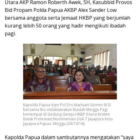
Utara AKP Ramon Roberth Awek, SH, Kasubbid Provos
Bid Propam Polda Papua AKBP Alex Sander Low
bersama anggota serta Jemaat HKBP yang berjumlah
kurang lebih 50 orang yang hadir mengikuti ibadah
pagi.
Kapolda Papua Irjen Pol Drs Martuani Sormin M.Si
bersama Ibu melaksanakan Ibadah Minggu Pagi
bertempat di Gedung Gereja HKBP (Huria Kristen
Batak Protestan) Nommensen Dok 7 Jayapura Kota
Jayapura Papua. Minggu (28/10/18).
Kapolda Papua dalam sambutannya mengatakan “saya