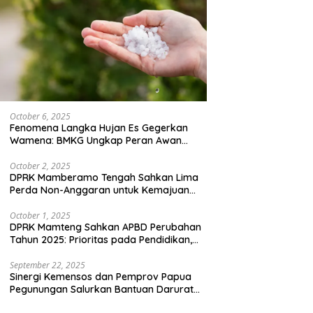
October 6, 2025
Fenomena Langka Hujan Es Gegerkan
Wamena: BMKG Ungkap Peran Awan
Cumulonimbus dan Potensi Cuaca
Ekstrem Peralihan Musim
October 2, 2025
DPRK Mamberamo Tengah Sahkan Lima
Perda Non-Anggaran untuk Kemajuan
Daerah
October 1, 2025
DPRK Mamteng Sahkan APBD Perubahan
Tahun 2025: Prioritas pada Pendidikan,
Kesehatan, dan Infrastruktur
September 22, 2025
Sinergi Kemensos dan Pemprov Papua
Pegunungan Salurkan Bantuan Darurat
untuk 684 Pengungsi Yalimo