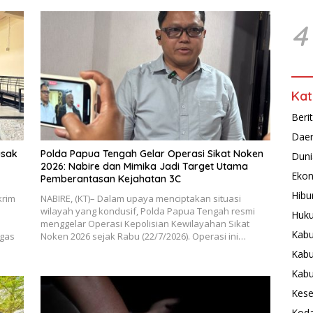
4
Kat
Beri
Dae
usak
Polda Papua Tengah Gelar Operasi Sikat Noken
Duni
2026: Nabire dan Mimika Jadi Target Utama
Ekon
Pemberantasan Kejahatan 3C
Hibu
krim
NABIRE, (KT)– Dalam upaya menciptakan situasi
wilayah yang kondusif, Polda Papua Tengah resmi
Huku
menggelar Operasi Kepolisian Kewilayahan Sikat
Kabu
ugas
Noken 2026 sejak Rabu (22/7/2026). Operasi ini…
Kabu
Kab
Kese
Koda