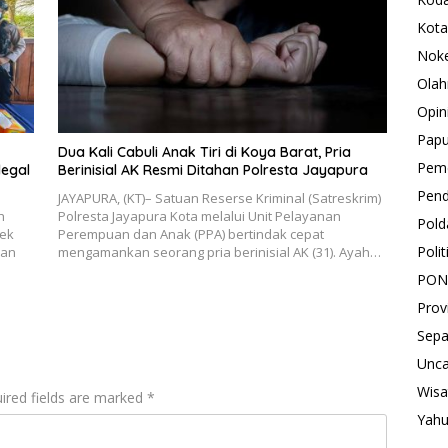
Kota
Nok
Olah
Opin
Pap
Dua Kali Cabuli Anak Tiri di Koya Barat, Pria
Peme
legal
Berinisial AK Resmi Ditahan Polresta Jayapura
Pend
JAYAPURA, (KT)– Satuan Reserse Kriminal (Satreskrim)
h
Polresta Jayapura Kota melalui Unit Pelayanan
Pold
sek
Perempuan dan Anak (PPA) bertindak cepat
Polit
ran
mengamankan seorang pria berinisial AK (31). Ayah…
PON
Prov
Sepa
Unca
Wisa
ired fields are marked
*
Yah