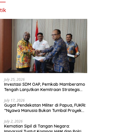
tik
July 25, 2026
Investasi SDM OAP, Pemkab Mamberamo
Tengah Lanjutkan Kemitraan Strategis
Bersama SMA Sains dan Bahasa Papua
July 17, 2026
Gugat Pendekatan Militer di Papua, FUKRI:
“Nyawa Manusia Bukan Tumbal Proyek
Strategis Nasional!”
July 2, 2026
Kematian Sipil di Tangan Negara:
Imparsial Tuntut Komnas HAM dan Polri