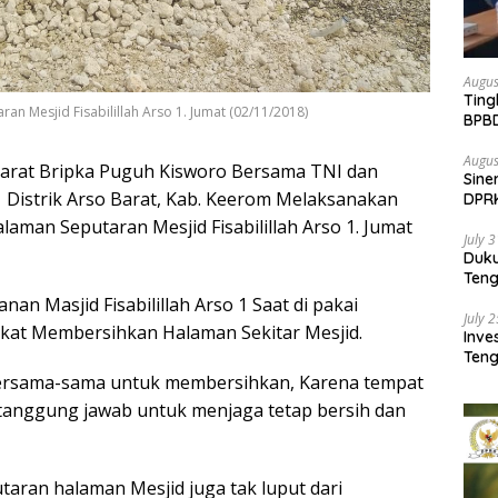
Augus
Ting
n Mesjid Fisabilillah Arso 1. Jumat (02/11/2018)
BPB
Pemb
Augus
Barat Bripka Puguh Kisworo Bersama TNI dan
Sine
Distrik Arso Barat, Kab. Keerom Melaksanakan
DPR
Kem
aman Seputaran Mesjid Fisabilillah Arso 1. Jumat
July 
Duk
Ten
Pela
n Masjid Fisabilillah Arso 1 Saat di pakai
July 
kat Membersihkan Halaman Sekitar Mesjid.
Inv
Teng
SMA 
bersama-sama untuk membersihkan, Karena tempat
sa tanggung jawab untuk menjaga tetap bersih dan
aran halaman Mesjid juga tak luput dari