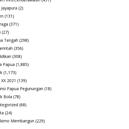
 Jayapura
(2)
en
(131)
raga
(371)
i
(27)
ua Tengah
(298)
rintah
(356)
idikan
(308)
a Papua
(1,885)
ik
(1,173)
 XX 2021
(139)
insi Papua Pegunungan
(18)
k Bola
(78)
tegorized
(68)
ta
(24)
ukimo Membangun
(229)