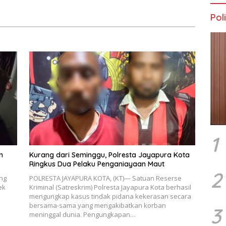
Jayapura
Poli
1
n
Kurang dari Seminggu, Polresta Jayapura Kota
Ringkus Dua Pelaku Penganiayaan Maut
2
ng
POLRESTA JAYAPURA KOTA, (KT)— Satuan Reserse
ek
Kriminal (Satreskrim) Polresta Jayapura Kota berhasil
mengungkap kasus tindak pidana kekerasan secara
bersama-sama yang mengakibatkan korban
3
meninggal dunia. Pengungkapan…