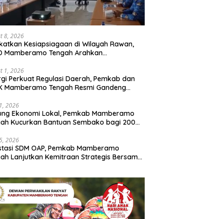
t 8, 2026
katkan Kesiapsiagaan di Wilayah Rawan,
D Mamberamo Tengah Arahkan
entukan Tim Reaksi Cepat Bencana
t 1, 2026
rgi Perkuat Regulasi Daerah, Pemkab dan
K Mamberamo Tengah Resmi Gandeng
enkumham Papua
31, 2026
ung Ekonomi Lokal, Pemkab Mamberamo
gah Kucurkan Bantuan Sembako bagi 200
ku Usaha OAP
25, 2026
estasi SDM OAP, Pemkab Mamberamo
ah Lanjutkan Kemitraan Strategis Bersama
Sains dan Bahasa Papua