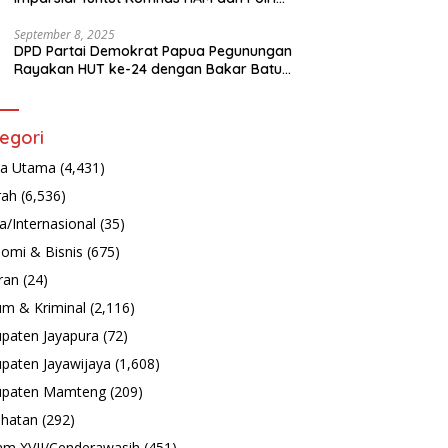
Turun Tangan Bongkar Tragedi Latsarmil
September 8, 2025
DPD Partai Demokrat Papua Pegunungan
Rayakan HUT ke-24 dengan Bakar Batu
dan Aksi Sosial
egori
ta Utama
(4,431)
rah
(6,536)
a/Internasional
(35)
omi & Bisnis
(675)
ran
(24)
m & Kriminal
(2,116)
paten Jayapura
(72)
paten Jayawijaya
(1,608)
upaten Mamteng
(209)
hatan
(292)
m XVII/Cenderawasih
(451)