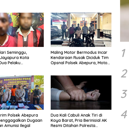
1
ari Seminggu,
Maling Motor Bermodus Incar
 Jayapura Kota
Kendaraan Rusak Diciduk Tim
Dua Pelaku
Opsnal Polsek Abepura, Motor
ayaan Maut
Honda Beat Diamankan
2
3
4
krim Polsek Abepura
Dua Kali Cabuli Anak Tiri di
Menggagalkan Dugaan
Koya Barat, Pria Berinisial AK
n Amunisi Ilegal
Resmi Ditahan Polresta