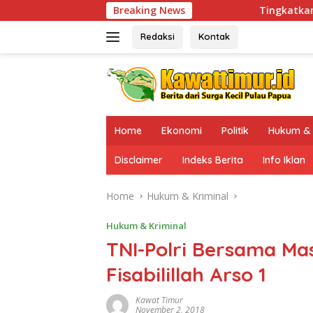
Skip
Breaking News
Tingkatkan Kesiapsiagaan di Wilayah
to
content
Redaksi
Kontak
Home
Ekonomi
Politik
Hukum & 
Disclaimer
Indeks Berita
Info Iklan
Home
Hukum & Kriminal
Hukum & Kriminal
TNI-Polri Bersama Ma
Fisabilillah Arso 1
Kawat Timur
November 2, 2018