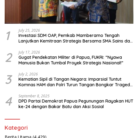
1
July 25, 2026
Investasi SDM OAP, Pemkab Mamberamo Tengah
Lanjutkan Kemitraan Strategis Bersama SMA Sains dan
Bahasa Papua
2
July 17, 2026
Gugat Pendekatan Militer di Papua, FUKRI: “Nyawa
Manusia Bukan Tumbal Proyek Strategis Nasional!”
3
July 2, 2026
Kematian Sipil di Tangan Negara: Imparsial Tuntut
Komnas HAM dan Polri Turun Tangan Bongkar Tragedi
Latsarmil
4
September 8, 2025
DPD Partai Demokrat Papua Pegunungan Rayakan HUT
ke-24 dengan Bakar Batu dan Aksi Sosial
Kategori
Berita Utama
(4,429)