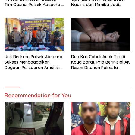
Tim Opsnal Polsek Abepura,
Nabire dan Mimika Jadi
Motor Honda Beat
Target Utama
Diamankan
Pemberantasan Kejahatan
3C
Unit Reskrim Polsek Abepura
Dua Kali Cabuli Anak Tiri di
Sukses Menggagalkan
Koya Barat, Pria Berinisial AK
Dugaan Peredaran Amunisi
Resmi Ditahan Polresta
Ilegal
Jayapura
Recommendation for You