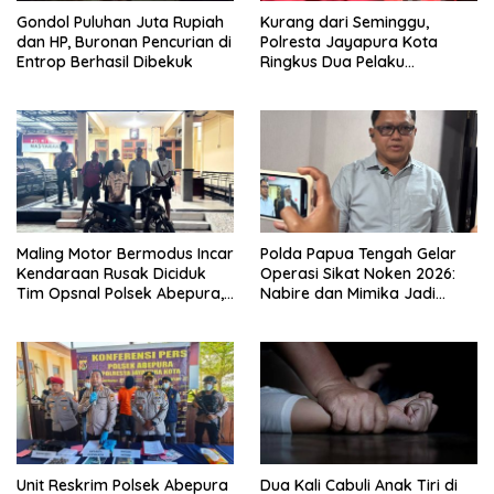
Gondol Puluhan Juta Rupiah
Kurang dari Seminggu,
dan HP, Buronan Pencurian di
Polresta Jayapura Kota
Entrop Berhasil Dibekuk
Ringkus Dua Pelaku
Penganiayaan Maut
Maling Motor Bermodus Incar
Polda Papua Tengah Gelar
Kendaraan Rusak Diciduk
Operasi Sikat Noken 2026:
Tim Opsnal Polsek Abepura,
Nabire dan Mimika Jadi
Motor Honda Beat
Target Utama
Diamankan
Pemberantasan Kejahatan
3C
Unit Reskrim Polsek Abepura
Dua Kali Cabuli Anak Tiri di