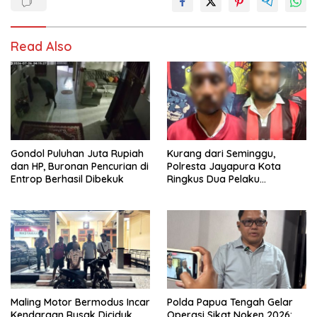
Read Also
Gondol Puluhan Juta Rupiah
Kurang dari Seminggu,
dan HP, Buronan Pencurian di
Polresta Jayapura Kota
Entrop Berhasil Dibekuk
Ringkus Dua Pelaku
Penganiayaan Maut
Maling Motor Bermodus Incar
Polda Papua Tengah Gelar
Kendaraan Rusak Diciduk
Operasi Sikat Noken 2026: