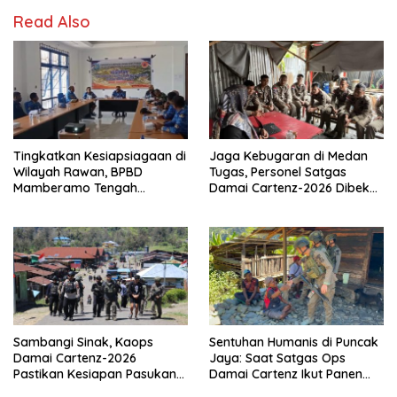
Read Also
Tingkatkan Kesiapsiagaan di
Jaga Kebugaran di Medan
Wilayah Rawan, BPBD
Tugas, Personel Satgas
Mamberamo Tengah
Damai Cartenz-2026 Dibekali
Arahkan Pembentukan Tim
Edukasi Deteksi Dini Kanker
Reaksi Cepat Bencana
Sambangi Sinak, Kaops
Sentuhan Humanis di Puncak
Damai Cartenz-2026
Jaya: Saat Satgas Ops
Pastikan Kesiapan Pasukan
Damai Cartenz Ikut Panen
dan Dorong Perekonomian
Hasil Kebun Warga