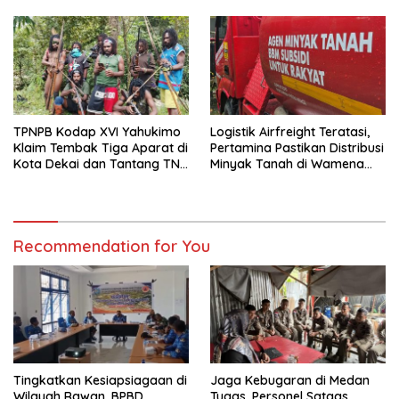
Warga
TPNPB Kodap XVI Yahukimo
Logistik Airfreight Teratasi,
Klaim Tembak Tiga Aparat di
Pertamina Pastikan Distribusi
Kota Dekai dan Tantang TNI-
Minyak Tanah di Wamena
Polri Datangi Markas Kinbule
Kembali Normal
Recommendation for You
Tingkatkan Kesiapsiagaan di
Jaga Kebugaran di Medan
Wilayah Rawan, BPBD
Tugas, Personel Satgas