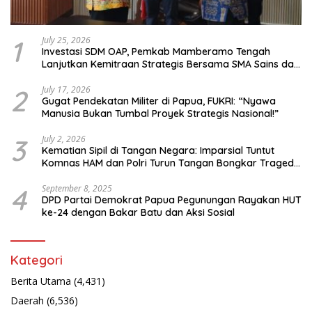
1
July 25, 2026
Investasi SDM OAP, Pemkab Mamberamo Tengah
Lanjutkan Kemitraan Strategis Bersama SMA Sains dan
Bahasa Papua
2
July 17, 2026
Gugat Pendekatan Militer di Papua, FUKRI: “Nyawa
Manusia Bukan Tumbal Proyek Strategis Nasional!”
3
July 2, 2026
Kematian Sipil di Tangan Negara: Imparsial Tuntut
Komnas HAM dan Polri Turun Tangan Bongkar Tragedi
Latsarmil
4
September 8, 2025
DPD Partai Demokrat Papua Pegunungan Rayakan HUT
ke-24 dengan Bakar Batu dan Aksi Sosial
Kategori
Berita Utama
(4,431)
Daerah
(6,536)