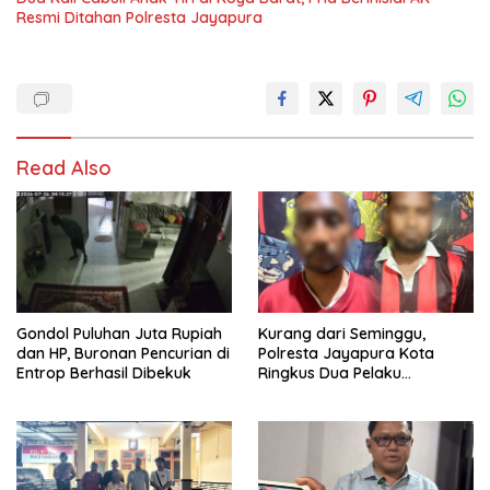
Resmi Ditahan Polresta Jayapura
Read Also
Gondol Puluhan Juta Rupiah
Kurang dari Seminggu,
dan HP, Buronan Pencurian di
Polresta Jayapura Kota
Entrop Berhasil Dibekuk
Ringkus Dua Pelaku
Penganiayaan Maut