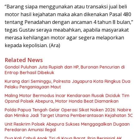
“Barang siapa menggunakan atau transaksi jual beli
motor hasil kejahatan maka akan dikenakan Pasal 480
tentang Penadahan dengan ancaman 4 tahun 8 bulan,”
tegas Gustav seraya meabahkan, apabila masyarakat
merasa kehilangan motor agar segera melaporkan
kepada kepolisian. (Ara)
Related News
Gondol Puluhan Juta Rupiah dan HP, Buronan Pencurian di
Entrop Berhasil Dibekuk
Kurang dari Seminggu, Polresta Jayapura Kota Ringkus Dua
Pelaku Penganiayaan Maut
Maling Motor Bermodus Incar Kendaraan Rusak Diciduk Tim
Opsnal Polsek Abepura, Motor Honda Beat Diamankan
Polda Papua Tengah Gelar Operasi Sikat Noken 2026: Nabire
dan Mimika Jadi Target Utama Pemberantasan Kejahatan 3C
Unit Reskrim Polsek Abepura Sukses Menggagalkan Dugaan
Peredaran Amunisi Ilegal
Dua Kali Cabuli Anak Tiri di Koya Barat, Pria Berinisial AK