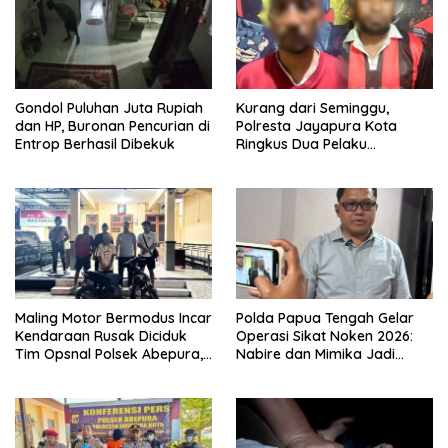
Gondol Puluhan Juta Rupiah
Kurang dari Seminggu,
dan HP, Buronan Pencurian di
Polresta Jayapura Kota
Entrop Berhasil Dibekuk
Ringkus Dua Pelaku
Penganiayaan Maut
Maling Motor Bermodus Incar
Polda Papua Tengah Gelar
Kendaraan Rusak Diciduk
Operasi Sikat Noken 2026:
Tim Opsnal Polsek Abepura,
Nabire dan Mimika Jadi
Motor Honda Beat
Target Utama
Diamankan
Pemberantasan Kejahatan
3C