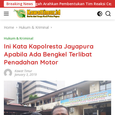
Skip
ah Arahkan Pembentukan Tim Reaksi Cepat Bencana
Breaking News
Ja
to
content
Home
Hukum & Kriminal
Hukum & Kriminal
Ini Kata Kapolresta Jayapura
Apabila Ada Bengkel Terlibat
Penadahan Motor
Kawat Timur
January 3, 2019