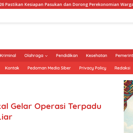
n dan Dorong Perekonomian Warga
Sentuhan Humanis di
Kriminal
Olahraga
Pendidikan
Kesehatan
Pemerin
Kontak
Pedoman Media Siber
Privacy Policy
Redaksi
al Gelar Operasi Terpadu
iar