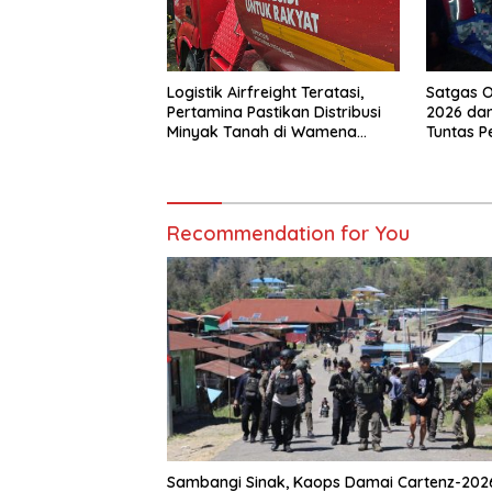
Logistik Airfreight Teratasi,
Satgas O
Pertamina Pastikan Distribusi
2026 dan
Minyak Tanah di Wamena
Tuntas 
Kembali Normal
Jalan di
Recommendation for You
Sambangi Sinak, Kaops Damai Cartenz-202