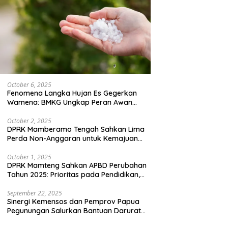
October 6, 2025
Fenomena Langka Hujan Es Gegerkan
Wamena: BMKG Ungkap Peran Awan
Cumulonimbus dan Potensi Cuaca
Ekstrem Peralihan Musim
October 2, 2025
DPRK Mamberamo Tengah Sahkan Lima
Perda Non-Anggaran untuk Kemajuan
Daerah
October 1, 2025
DPRK Mamteng Sahkan APBD Perubahan
Tahun 2025: Prioritas pada Pendidikan,
Kesehatan, dan Infrastruktur
September 22, 2025
Sinergi Kemensos dan Pemprov Papua
Pegunungan Salurkan Bantuan Darurat
untuk 684 Pengungsi Yalimo