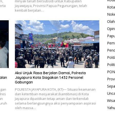
m,
minyak tanah bersubsidi untuk Kabupaten
erta
Jayawijaya, Provinsi Papua Pegunungan, telah
Kota
kembali berjalan…
Nok
Olah
Opin
Pap
Peme
Pend
Pold
Polit
PON
Aksi Unjuk Rasa Berjalan Damai, Polresta
alan
Jayapura Kota Siagakan 1.432 Personel
Prov
Gabungan
Sepa
ngan
POLRESTA JAYAPURA KOTA, (KT)— Situasi keamanan
Unca
lres
dan ketertiban masyarakat (kamtibmas) di Kota
an
Jayapura dipastikan tetap aman dan terkendali
Wisa
luruh
selama berlangsungnya aksi penyampaian aspirasi
Yah
oleh massa…