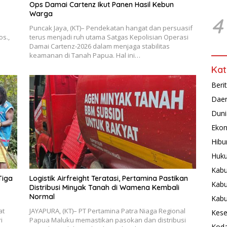
Ops Damai Cartenz Ikut Panen Hasil Kebun
Warga
4
Puncak Jaya, (KT)– Pendekatan hangat dan persuasif
os.,
terus menjadi ruh utama Satgas Kepolisian Operasi
Damai Cartenz-2026 dalam menjaga stabilitas
keamanan di Tanah Papua. Hal ini…
Kat
Beri
Dae
Duni
Ekon
Hibu
Huku
Kabu
Tiga
Logistik Airfreight Teratasi, Pertamina Pastikan
Kabu
Distribusi Minyak Tanah di Wamena Kembali
Normal
Kab
at
JAYAPURA, (KT)– PT Pertamina Patra Niaga Regional
Kese
i
Papua Maluku memastikan pasokan dan distribusi
Koda