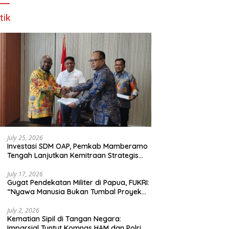
tik
July 25, 2026
Investasi SDM OAP, Pemkab Mamberamo
Tengah Lanjutkan Kemitraan Strategis
Bersama SMA Sains dan Bahasa Papua
July 17, 2026
Gugat Pendekatan Militer di Papua, FUKRI:
“Nyawa Manusia Bukan Tumbal Proyek
Strategis Nasional!”
July 2, 2026
Kematian Sipil di Tangan Negara:
Imparsial Tuntut Komnas HAM dan Polri