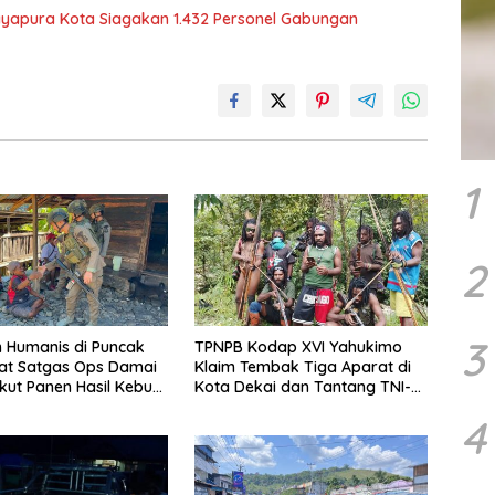
Jayapura Kota Siagakan 1.432 Personel Gabungan
1
2
3
 Humanis di Puncak
TPNPB Kodap XVI Yahukimo
at Satgas Ops Damai
Klaim Tembak Tiga Aparat di
Ikut Panen Hasil Kebun
Kota Dekai dan Tantang TNI-
Polri Datangi Markas Kinbule
4