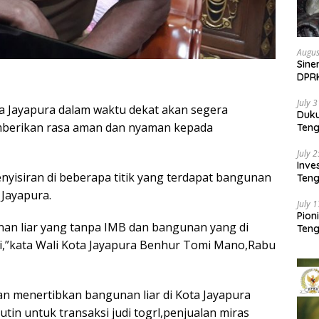
Augus
Sine
DPR
Kem
July 
 Jayapura dalam waktu dekat akan segera
Duk
berikan rasa aman dan nyaman kepada
Ten
Pela
July 
Inv
nyisiran di beberapa titik yang terdapat bangunan
Teng
SMA 
 Jayapura.
July 
Pion
an liar yang tanpa IMB dan bangunan yang di
Teng
ni,”kata Wali Kota Jayapura Benhur Tomi Mano,Rabu
akan menertibkan bangunan liar di Kota Jayapura
in untuk transaksi judi togrl,penjualan miras