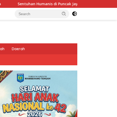
 Puncak Jaya: Saat Satgas Ops Damai Cartenz Ikut Panen Hasi
tah
Daerah