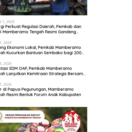
t 1, 2026
rgi Perkuat Regulasi Daerah, Pemkab dan
K Mamberamo Tengah Resmi Gandeng
enkumham Papua
31, 2026
ung Ekonomi Lokal, Pemkab Mamberamo
gah Kucurkan Bantuan Sembako bagi 200
ku Usaha OAP
25, 2026
estasi SDM OAP, Pemkab Mamberamo
ah Lanjutkan Kemitraan Strategis Bersama
Sains dan Bahasa Papua
17, 2026
ir di Papua Pegunungan, Mamberamo
ah Resmi Bentuk Forum Anak Kabupaten