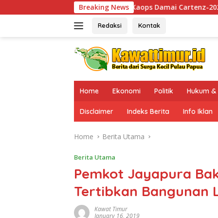
Skip
 Sinak, Kaops Damai Cartenz-2026 Pastikan Kesiapan Pasuka
Breaking News
to
content
Redaksi
Kontak
Home
Ekonomi
Politik
Hukum & 
Disclaimer
Indeks Berita
Info Iklan
Home
Berita Utama
Berita Utama
Pemkot Jayapura Bak
Tertibkan Bangunan L
Kawat Timur
January 16, 2019