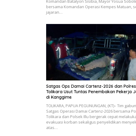
Komandan Batalyon Sisibia, Mayor Yosua Soboli
bersama Komandan Operasi Kempes Matuan, s
jajaran…
Satgas Ops Damai Cartenz-2026 dan Polres
Tolikara Usut Tuntas Penembakan Pekerja J
di Kanggime
TOLIKARA, PAPUA PEGUNUNGAN, (KT)– Tim gabu
Satgas Operasi Damai Cartenz-2026 bersama Po
Tolikara dan Polsek Illu bergerak cepat melakuk
evakuasi korban sekaligus penyelidikan menye
atas…