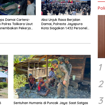
Poli
ps Damai Cartenz-
Aksi Unjuk Rasa Berjalan
 Polres Tolikara Usut
Damai, Polresta Jayapura
Penembakan Pekerja
Kota Siagakan 1.432 Personel
 Kanggime
Gabungan
1
2
3
6
Sentuhan Humanis di Puncak Jaya: Saat Satgas