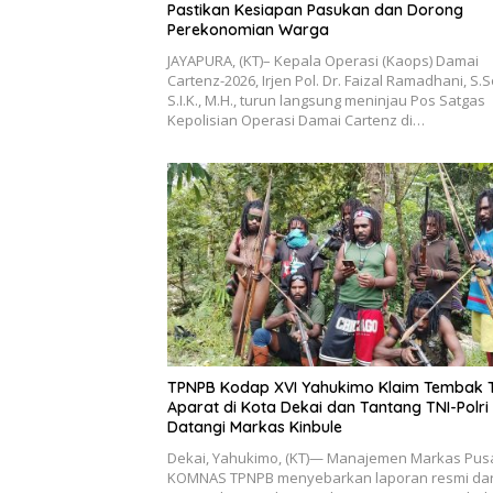
Pastikan Kesiapan Pasukan dan Dorong
Perekonomian Warga
JAYAPURA, (KT)– Kepala Operasi (Kaops) Damai
Cartenz-2026, Irjen Pol. Dr. Faizal Ramadhani, S.S
S.I.K., M.H., turun langsung meninjau Pos Satgas
Kepolisian Operasi Damai Cartenz di…
TPNPB Kodap XVI Yahukimo Klaim Tembak 
Aparat di Kota Dekai dan Tantang TNI-Polri
Datangi Markas Kinbule
Dekai, Yahukimo, (KT)— Manajemen Markas Pus
KOMNAS TPNPB menyebarkan laporan resmi dar