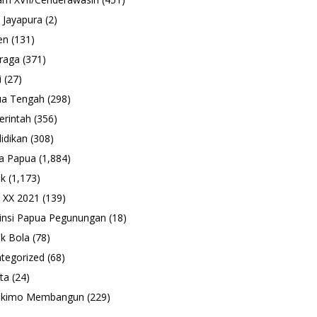
 Jayapura
(2)
en
(131)
raga
(371)
i
(27)
ua Tengah
(298)
rintah
(356)
idikan
(308)
a Papua
(1,884)
ik
(1,173)
 XX 2021
(139)
insi Papua Pegunungan
(18)
k Bola
(78)
tegorized
(68)
ta
(24)
ukimo Membangun
(229)