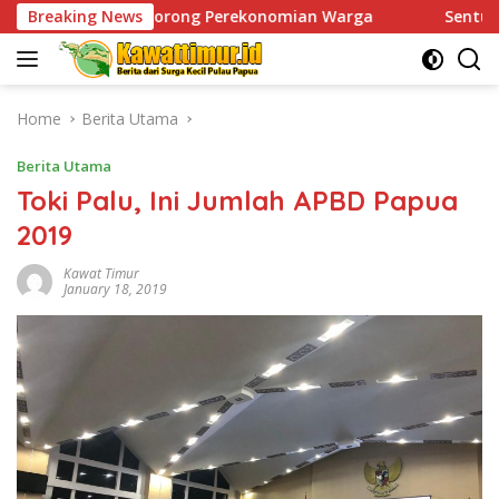
Skip
an Dorong Perekonomian Warga
Breaking News
Sentuhan Humanis di Pu
to
content
Home
Berita Utama
Berita Utama
Toki Palu, Ini Jumlah APBD Papua
2019
Kawat Timur
January 18, 2019