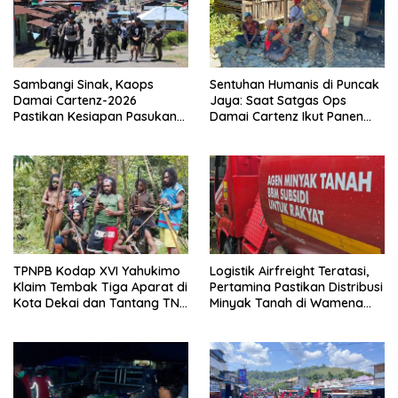
Sambangi Sinak, Kaops
Sentuhan Humanis di Puncak
Damai Cartenz-2026
Jaya: Saat Satgas Ops
Pastikan Kesiapan Pasukan
Damai Cartenz Ikut Panen
dan Dorong Perekonomian
Hasil Kebun Warga
Warga
TPNPB Kodap XVI Yahukimo
Logistik Airfreight Teratasi,
Klaim Tembak Tiga Aparat di
Pertamina Pastikan Distribusi
Kota Dekai dan Tantang TNI-
Minyak Tanah di Wamena
Polri Datangi Markas Kinbule
Kembali Normal