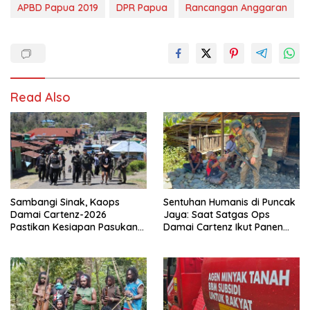
APBD Papua 2019
DPR Papua
Rancangan Anggaran
Read Also
Sambangi Sinak, Kaops
Sentuhan Humanis di Puncak
Damai Cartenz-2026
Jaya: Saat Satgas Ops
Pastikan Kesiapan Pasukan
Damai Cartenz Ikut Panen
dan Dorong Perekonomian
Hasil Kebun Warga
Warga