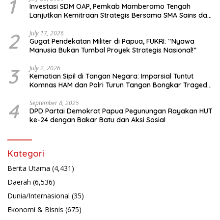
1
Investasi SDM OAP, Pemkab Mamberamo Tengah
Lanjutkan Kemitraan Strategis Bersama SMA Sains dan
Bahasa Papua
2
July 17, 2026
Gugat Pendekatan Militer di Papua, FUKRI: “Nyawa
Manusia Bukan Tumbal Proyek Strategis Nasional!”
3
July 2, 2026
Kematian Sipil di Tangan Negara: Imparsial Tuntut
Komnas HAM dan Polri Turun Tangan Bongkar Tragedi
Latsarmil
4
September 8, 2025
DPD Partai Demokrat Papua Pegunungan Rayakan HUT
ke-24 dengan Bakar Batu dan Aksi Sosial
Kategori
Berita Utama
(4,431)
Daerah
(6,536)
Dunia/Internasional
(35)
Ekonomi & Bisnis
(675)