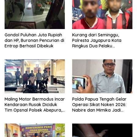
Gondol Puluhan Juta Rupiah
Kurang dari Seminggu,
dan HP, Buronan Pencurian di
Polresta Jayapura Kota
Entrop Berhasil Dibekuk
Ringkus Dua Pelaku
Penganiayaan Maut
Maling Motor Bermodus Incar
Polda Papua Tengah Gelar
Kendaraan Rusak Diciduk
Operasi Sikat Noken 2026:
Tim Opsnal Polsek Abepura,
Nabire dan Mimika Jadi
Motor Honda Beat
Target Utama
Diamankan
Pemberantasan Kejahatan
3C