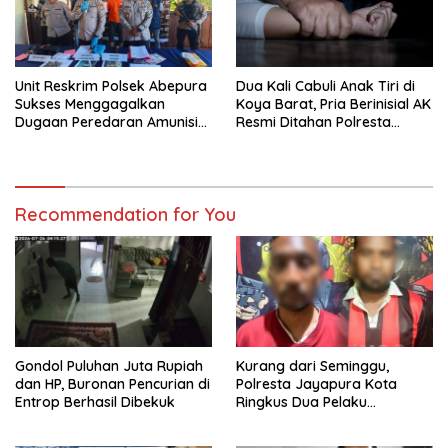
Unit Reskrim Polsek Abepura
Dua Kali Cabuli Anak Tiri di
Sukses Menggagalkan
Koya Barat, Pria Berinisial AK
Dugaan Peredaran Amunisi
Resmi Ditahan Polresta
Ilegal
Jayapura
Recommendation for You
Gondol Puluhan Juta Rupiah
Kurang dari Seminggu,
dan HP, Buronan Pencurian di
Polresta Jayapura Kota
Entrop Berhasil Dibekuk
Ringkus Dua Pelaku
Penganiayaan Maut