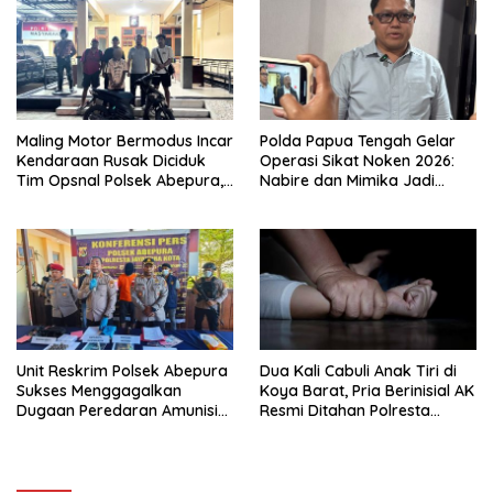
Maling Motor Bermodus Incar
Polda Papua Tengah Gelar
Kendaraan Rusak Diciduk
Operasi Sikat Noken 2026:
Tim Opsnal Polsek Abepura,
Nabire dan Mimika Jadi
Motor Honda Beat
Target Utama
Diamankan
Pemberantasan Kejahatan
3C
Unit Reskrim Polsek Abepura
Dua Kali Cabuli Anak Tiri di
Sukses Menggagalkan
Koya Barat, Pria Berinisial AK
Dugaan Peredaran Amunisi
Resmi Ditahan Polresta
Ilegal
Jayapura