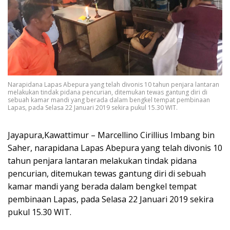
Narapidana Lapas Abepura yang telah divonis 10 tahun penjara lantaran
melakukan tindak pidana pencurian, ditemukan tewas gantung diri di
sebuah kamar mandi yang berada dalam bengkel tempat pembinaan
Lapas, pada Selasa 22 Januari 2019 sekira pukul 15.30 WIT.
Jayapura,Kawattimur – Marcellino Cirillius Imbang bin
Saher, narapidana Lapas Abepura yang telah divonis 10
tahun penjara lantaran melakukan tindak pidana
pencurian, ditemukan tewas gantung diri di sebuah
kamar mandi yang berada dalam bengkel tempat
pembinaan Lapas, pada Selasa 22 Januari 2019 sekira
pukul 15.30 WIT.