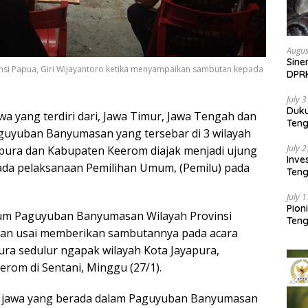
Augus
Sine
i Papua, Giri Wijayantoro ketika menyampaikan sambutan kepada
DPR
Kem
July 
Duk
a yang terdiri dari, Jawa Timur, Jawa Tengah dan
Ten
guyuban Banyumasan yang tersebar di 3 wilayah
Pela
July 
apura dan Kabupaten Keerom diajak menjadi ujung
Inv
ada pelaksanaan Pemilihan Umum, (Pemilu) pada
Teng
SMA 
July 
Pion
mum Paguyuban Banyumasan Wilayah Provinsi
Teng
awan usai memberikan sambutannya pada acara
a sedulur ngapak wilayah Kota Jayapura,
rom di Sentani, Minggu (27/1).
a jawa yang berada dalam Paguyuban Banyumasan