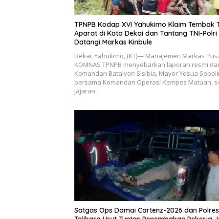
TPNPB Kodap XVI Yahukimo Klaim Tembak 
Aparat di Kota Dekai dan Tantang TNI-Polri
Datangi Markas Kinbule
Dekai, Yahukimo, (KT)— Manajemen Markas Pus
KOMNAS TPNPB menyebarkan laporan resmi dar
Komandan Batalyon Sisibia, Mayor Yosua Soboli
bersama Komandan Operasi Kempes Matuan, s
jajaran…
Satgas Ops Damai Cartenz-2026 dan Polres
Tolikara Usut Tuntas Penembakan Pekerja J