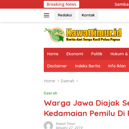
Skip
Breaking News
Sambangi Sinak, Kaops Damai Cart
to
content
Redaksi
Kontak
Home
Ekonomi
Politik
Hukum & 
Disclaimer
Indeks Berita
Info Iklan
Home
Daerah
Daerah
Warga Jawa Diajak S
Kedamaian Pemilu Di
Kawat Timur
January 27, 2019