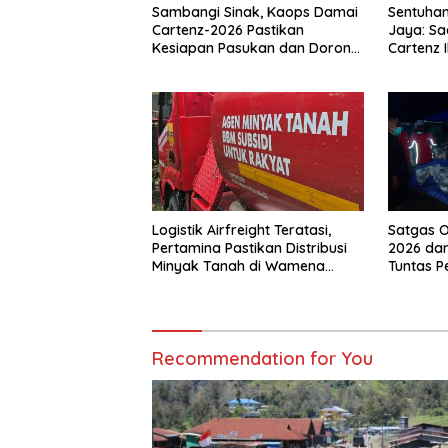
Sambangi Sinak, Kaops Damai
Sentuhan
Cartenz-2026 Pastikan
Jaya: Sa
Kesiapan Pasukan dan Dorong
Cartenz 
Perekonomian Warga
Warga
Logistik Airfreight Teratasi,
Satgas O
Pertamina Pastikan Distribusi
2026 dan
Minyak Tanah di Wamena
Tuntas 
Kembali Normal
Jalan di
Recommendation for You