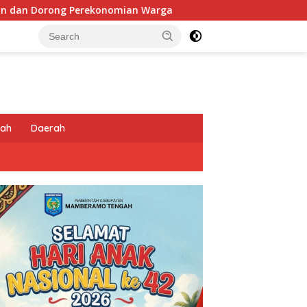
n Warga
Sentuhan Humanis di Puncak Jaya: Saat Satgas
tah
Daerah