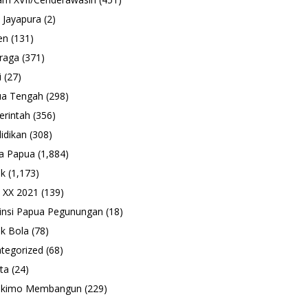
 Jayapura
(2)
en
(131)
raga
(371)
i
(27)
ua Tengah
(298)
rintah
(356)
idikan
(308)
a Papua
(1,884)
ik
(1,173)
 XX 2021
(139)
insi Papua Pegunungan
(18)
k Bola
(78)
tegorized
(68)
ta
(24)
ukimo Membangun
(229)