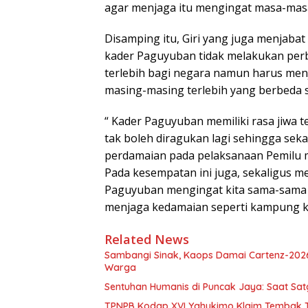
agar menjaga itu mengingat masa-masa
Disamping itu, Giri yang juga menjaba
kader Paguyuban tidak melakukan pe
terlebih bagi negara namun harus men
masing-masing terlebih yang berbeda 
“ Kader Paguyuban memiliki rasa jiwa t
tak boleh diragukan lagi sehingga se
perdamaian pada pelaksanaan Pemilu 
Pada kesempatan ini juga, sekaligus m
Paguyuban mengingat kita sama-sama 
menjaga kedamaian seperti kampung kit
Related News
Sambangi Sinak, Kaops Damai Cartenz-202
Warga
Sentuhan Humanis di Puncak Jaya: Saat Sa
TPNPB Kodap XVI Yahukimo Klaim Tembak Ti