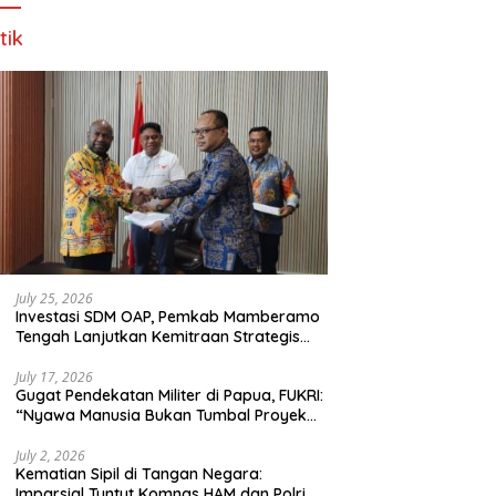
tik
July 25, 2026
Investasi SDM OAP, Pemkab Mamberamo
Tengah Lanjutkan Kemitraan Strategis
Bersama SMA Sains dan Bahasa Papua
July 17, 2026
Gugat Pendekatan Militer di Papua, FUKRI:
“Nyawa Manusia Bukan Tumbal Proyek
Strategis Nasional!”
July 2, 2026
Kematian Sipil di Tangan Negara:
Imparsial Tuntut Komnas HAM dan Polri