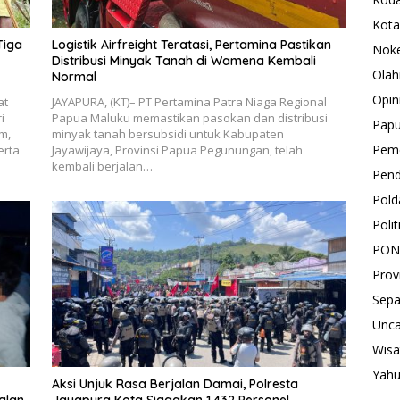
Kota
Tiga
Logistik Airfreight Teratasi, Pertamina Pastikan
Nok
Distribusi Minyak Tanah di Wamena Kembali
Olah
Normal
Opin
at
JAYAPURA, (KT)– PT Pertamina Patra Niaga Regional
i
Papua Maluku memastikan pasokan dan distribusi
Pap
m,
minyak tanah bersubsidi untuk Kabupaten
Peme
erta
Jayawijaya, Provinsi Papua Pegunungan, telah
kembali berjalan…
Pend
Pold
Polit
PON
Prov
Sepa
Unca
Wisa
Yah
Aksi Unjuk Rasa Berjalan Damai, Polresta
alan
Jayapura Kota Siagakan 1.432 Personel