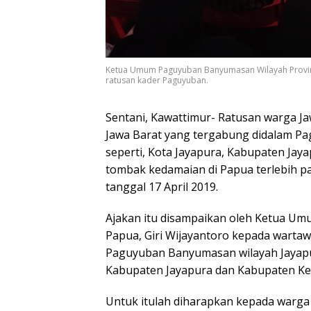
Ketua Umum Paguyuban Banyumasan Wilayah Provins
ratusan kader Paguyuban.
Sentani, Kawattimur- Ratusan warga Jaw
Jawa Barat yang tergabung didalam Pa
seperti, Kota Jayapura, Kabupaten Jay
tombak kedamaian di Papua terlebih p
tanggal 17 April 2019.
Ajakan itu disampaikan oleh Ketua U
Papua, Giri Wijayantoro kepada wart
Paguyuban Banyumasan wilayah Jayapur
Kabupaten Jayapura dan Kabupaten Kee
Untuk itulah diharapkan kepada warg