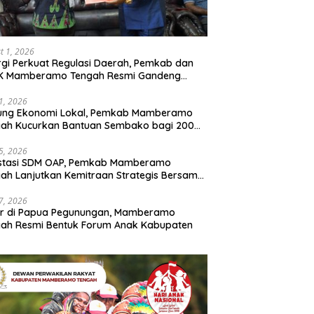
t 1, 2026
rgi Perkuat Regulasi Daerah, Pemkab dan
K Mamberamo Tengah Resmi Gandeng
enkumham Papua
31, 2026
ung Ekonomi Lokal, Pemkab Mamberamo
gah Kucurkan Bantuan Sembako bagi 200
ku Usaha OAP
25, 2026
estasi SDM OAP, Pemkab Mamberamo
ah Lanjutkan Kemitraan Strategis Bersama
Sains dan Bahasa Papua
17, 2026
ir di Papua Pegunungan, Mamberamo
ah Resmi Bentuk Forum Anak Kabupaten