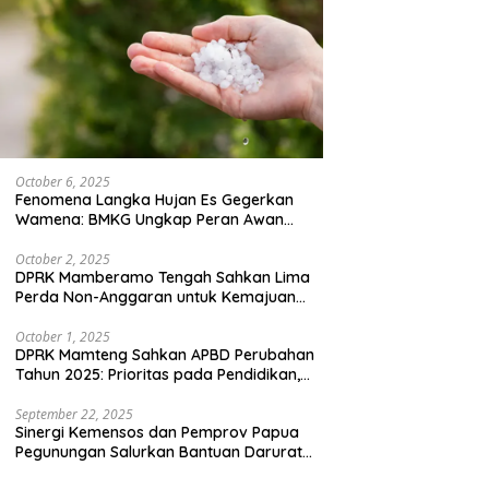
October 6, 2025
Fenomena Langka Hujan Es Gegerkan
Wamena: BMKG Ungkap Peran Awan
Cumulonimbus dan Potensi Cuaca
Ekstrem Peralihan Musim
October 2, 2025
DPRK Mamberamo Tengah Sahkan Lima
Perda Non-Anggaran untuk Kemajuan
Daerah
October 1, 2025
DPRK Mamteng Sahkan APBD Perubahan
Tahun 2025: Prioritas pada Pendidikan,
Kesehatan, dan Infrastruktur
September 22, 2025
Sinergi Kemensos dan Pemprov Papua
Pegunungan Salurkan Bantuan Darurat
untuk 684 Pengungsi Yalimo