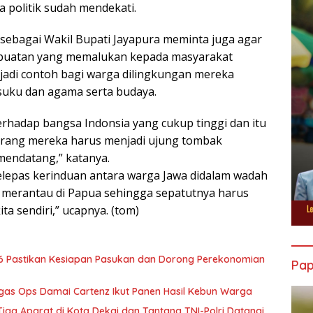
 politik sudah mendekati.
t sebagai Wakil Bupati Jayapura meminta juga agar
rbuatan yang memalukan kepada masyarakat
jadi contoh bagi warga dilingkungan mereka
suku dan agama serta budaya.
erhadap bangsa Indonsia yang cukup tinggi dan itu
karang mereka harus menjadi ujung tombak
mendatang,” katanya.
elepas kerinduan antara warga Jawa didalam wadah
merantau di Papua sehingga sepatutnya harus
a sendiri,” ucapnya. (tom)
6 Pastikan Kesiapan Pasukan dan Dorong Perekonomian
Pa
tgas Ops Damai Cartenz Ikut Panen Hasil Kebun Warga
ga Aparat di Kota Dekai dan Tantang TNI-Polri Datangi