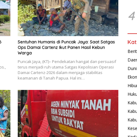
4
Kat
6
Sentuhan Humanis di Puncak Jaya: Saat Satgas
Ops Damai Cartenz Ikut Panen Hasil Kebun
Beri
Warga
Dae
Puncak Jaya, (KT)– Pendekatan hangat dan persuasif
os.,
terus menjadi ruh utama Satgas Kepolisian Operasi
Duni
Damai Cartenz-2026 dalam menjaga stabilitas
Ekon
keamanan di Tanah Papua. Hal ini…
Hibu
Huku
Kabu
Kabu
Kab
Kese
Koda