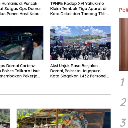
 Humanis di Puncak
TPNPB Kodap XVI Yahukimo
at Satgas Ops Damai
Klaim Tembak Tiga Aparat di
Poli
Ikut Panen Hasil Kebun
Kota Dekai dan Tantang TNI-
Polri Datangi Markas Kinbule
ps Damai Cartenz-
Aksi Unjuk Rasa Berjalan
 Polres Tolikara Usut
Damai, Polresta Jayapura
Penembakan Pekerja
Kota Siagakan 1.432 Personel
1
 Kanggime
Gabungan
2
3