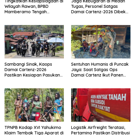
Tingkatkan Kesiapsiagaan di
Jaga Kebugaran di Medan
Wilayah Rawan, BPBD
Tugas, Personel Satgas
Mamberamo Tengah
Damai Cartenz-2026 Dibekali
Arahkan Pembentukan Tim
Edukasi Deteksi Dini Kanker
Reaksi Cepat Bencana
Sambangi Sinak, Kaops
Sentuhan Humanis di Puncak
Damai Cartenz-2026
Jaya: Saat Satgas Ops
Pastikan Kesiapan Pasukan
Damai Cartenz Ikut Panen
dan Dorong Perekonomian
Hasil Kebun Warga
Warga
TPNPB Kodap XVI Yahukimo
Logistik Airfreight Teratasi,
Klaim Tembak Tiga Aparat di
Pertamina Pastikan Distribusi