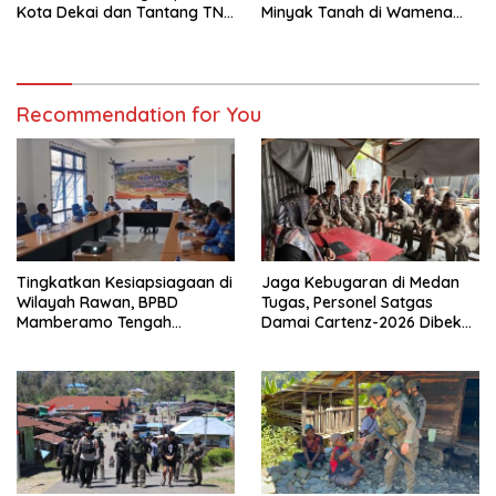
Kota Dekai dan Tantang TNI-
Minyak Tanah di Wamena
Polri Datangi Markas Kinbule
Kembali Normal
Recommendation for You
Tingkatkan Kesiapsiagaan di
Jaga Kebugaran di Medan
Wilayah Rawan, BPBD
Tugas, Personel Satgas
Mamberamo Tengah
Damai Cartenz-2026 Dibekali
Arahkan Pembentukan Tim
Edukasi Deteksi Dini Kanker
Reaksi Cepat Bencana