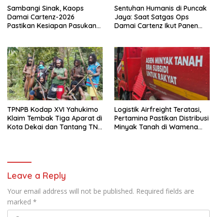
Sambangi Sinak, Kaops
Sentuhan Humanis di Puncak
Damai Cartenz-2026
Jaya: Saat Satgas Ops
Pastikan Kesiapan Pasukan
Damai Cartenz Ikut Panen
dan Dorong Perekonomian
Hasil Kebun Warga
Warga
TPNPB Kodap XVI Yahukimo
Logistik Airfreight Teratasi,
Klaim Tembak Tiga Aparat di
Pertamina Pastikan Distribusi
Kota Dekai dan Tantang TNI-
Minyak Tanah di Wamena
Polri Datangi Markas Kinbule
Kembali Normal
Leave a Reply
Your email address will not be published.
Required fields are
marked
*