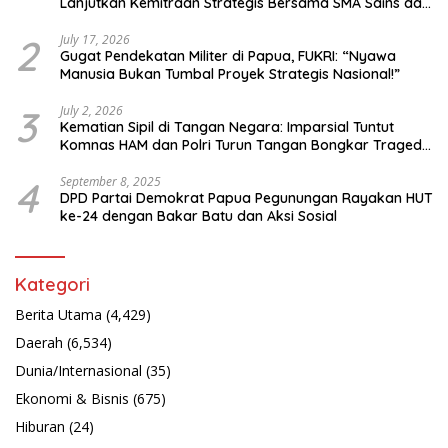
Lanjutkan Kemitraan Strategis Bersama SMA Sains dan
Bahasa Papua
2
July 17, 2026
Gugat Pendekatan Militer di Papua, FUKRI: “Nyawa
Manusia Bukan Tumbal Proyek Strategis Nasional!”
3
July 2, 2026
Kematian Sipil di Tangan Negara: Imparsial Tuntut
Komnas HAM dan Polri Turun Tangan Bongkar Tragedi
Latsarmil
4
September 8, 2025
DPD Partai Demokrat Papua Pegunungan Rayakan HUT
ke-24 dengan Bakar Batu dan Aksi Sosial
Kategori
Berita Utama
(4,429)
Daerah
(6,534)
Dunia/Internasional
(35)
Ekonomi & Bisnis
(675)
Hiburan
(24)