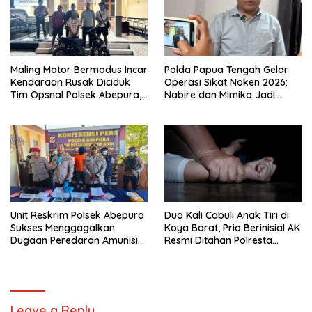
Maling Motor Bermodus Incar
Polda Papua Tengah Gelar
Kendaraan Rusak Diciduk
Operasi Sikat Noken 2026:
Tim Opsnal Polsek Abepura,
Nabire dan Mimika Jadi
Motor Honda Beat
Target Utama
Diamankan
Pemberantasan Kejahatan
3C
Unit Reskrim Polsek Abepura
Dua Kali Cabuli Anak Tiri di
Sukses Menggagalkan
Koya Barat, Pria Berinisial AK
Dugaan Peredaran Amunisi
Resmi Ditahan Polresta
Ilegal
Jayapura
Leave a Reply