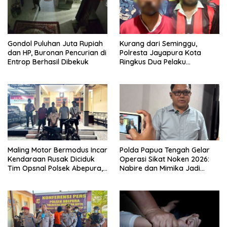
Gondol Puluhan Juta Rupiah
Kurang dari Seminggu,
dan HP, Buronan Pencurian di
Polresta Jayapura Kota
Entrop Berhasil Dibekuk
Ringkus Dua Pelaku
Penganiayaan Maut
Maling Motor Bermodus Incar
Polda Papua Tengah Gelar
Kendaraan Rusak Diciduk
Operasi Sikat Noken 2026:
Tim Opsnal Polsek Abepura,
Nabire dan Mimika Jadi
Motor Honda Beat
Target Utama
Diamankan
Pemberantasan Kejahatan
3C