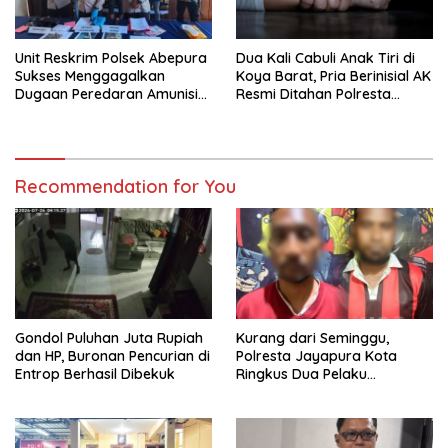
Unit Reskrim Polsek Abepura
Dua Kali Cabuli Anak Tiri di
Sukses Menggagalkan
Koya Barat, Pria Berinisial AK
Dugaan Peredaran Amunisi
Resmi Ditahan Polresta
Ilegal
Jayapura
Recommendation for You
Gondol Puluhan Juta Rupiah
Kurang dari Seminggu,
dan HP, Buronan Pencurian di
Polresta Jayapura Kota
Entrop Berhasil Dibekuk
Ringkus Dua Pelaku
Penganiayaan Maut