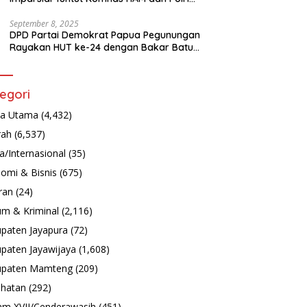
Turun Tangan Bongkar Tragedi Latsarmil
September 8, 2025
DPD Partai Demokrat Papua Pegunungan
Rayakan HUT ke-24 dengan Bakar Batu
dan Aksi Sosial
egori
ta Utama
(4,432)
rah
(6,537)
a/Internasional
(35)
omi & Bisnis
(675)
ran
(24)
m & Kriminal
(2,116)
paten Jayapura
(72)
paten Jayawijaya
(1,608)
upaten Mamteng
(209)
hatan
(292)
m XVII/Cenderawasih
(451)