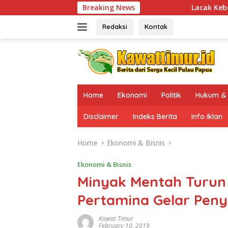
Skip
Breaking News
Lacak Keberadaan DPO KKB Tembagapu
to
content
Redaksi
Kontak
Home
Ekonomi
Politik
Hukum & 
Disclaimer
Indeks Berita
Info Iklan
Home
Ekonomi & Bisnis
Ekonomi & Bisnis
Minyak Mentah Turun
Pertamina Gelar Pen
Kawat Timur
February 10, 2019