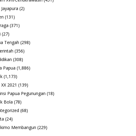
 Jayapura
(2)
en
(131)
raga
(371)
i
(27)
ua Tengah
(298)
rintah
(356)
idikan
(308)
a Papua
(1,886)
ik
(1,173)
 XX 2021
(139)
insi Papua Pegunungan
(18)
k Bola
(78)
tegorized
(68)
ta
(24)
ukimo Membangun
(229)