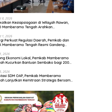
t 8, 2026
katkan Kesiapsiagaan di Wilayah Rawan,
D Mamberamo Tengah Arahkan
entukan Tim Reaksi Cepat Bencana
t 1, 2026
rgi Perkuat Regulasi Daerah, Pemkab dan
K Mamberamo Tengah Resmi Gandeng
enkumham Papua
31, 2026
ung Ekonomi Lokal, Pemkab Mamberamo
gah Kucurkan Bantuan Sembako bagi 200
ku Usaha OAP
25, 2026
estasi SDM OAP, Pemkab Mamberamo
ah Lanjutkan Kemitraan Strategis Bersama
Sains dan Bahasa Papua