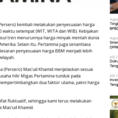
Augus
Ting
(Persero) kembali melakukan penyesuaian harga
BPB
0 waktu setempat (WIT, WITA dan WIB). Kebijakan
Pemb
usul tren menurunnya harga minyak mentah dunia
Augus
Sine
merika. Selain itu, Pertamina juga senantiasa
DPR
Besaran penyesuaian harga BBM menjadi lebih
Kem
wilayah.
July 
Duk
Ten
na (Persero) Mas’ud Khamid menjelaskan sesuai
Pela
usaha hilir Migas Pertamina tunduk pada
July 
Inv
empertimbangkan dua faktor utama, yakni harga
Teng
SMA 
at fluktuatif, sehingga kami terus melakukan
ta Mas’ud Khamid.