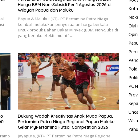
Harga BBM Non-Subsidi Per 1 Agustus 2026 di
Kota
Wilayah Papua dan Maluku
Nok
al
Papua & Maluku, (KT)– PT Pertamina Patra Niaga
si
kembali melakukan penyesuaian harga berkala
Olah
untuk produk Bahan Bakar Minyak (BBM) Non-Subsidi
Opin
yang berlaku efektif mulai 1…
Pap
Peme
Pend
Pold
Polit
PON
Prov
Sepa
Unca
mo
Dukung Wadah Kreativitas Anak Muda Papua,
Wisa
00
Pertamina Patra Niaga Regional Papua Maluku
Gelar MyPertamina Futsal Competition 2026
Yah
eramo
Jayapura, (KT)– PT Pertamina Patra Niaga Regional