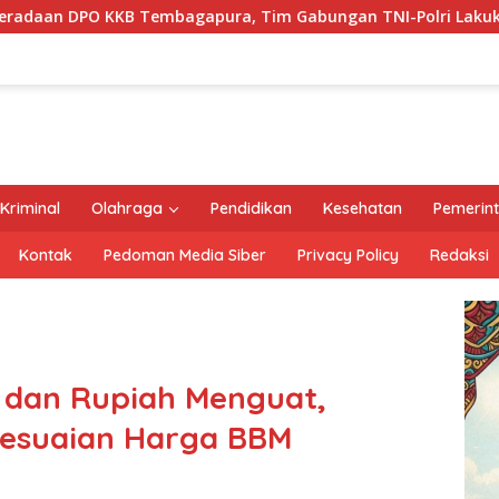
ra, Tim Gabungan TNI-Polri Lakukan Penindakan Tegas dan T
Kriminal
Olahraga
Pendidikan
Kesehatan
Pemerin
Kontak
Pedoman Media Siber
Privacy Policy
Redaksi
 dan Rupiah Menguat,
yesuaian Harga BBM