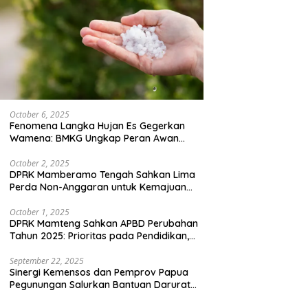
October 6, 2025
Fenomena Langka Hujan Es Gegerkan
Wamena: BMKG Ungkap Peran Awan
Cumulonimbus dan Potensi Cuaca
Ekstrem Peralihan Musim
October 2, 2025
DPRK Mamberamo Tengah Sahkan Lima
Perda Non-Anggaran untuk Kemajuan
Daerah
October 1, 2025
DPRK Mamteng Sahkan APBD Perubahan
Tahun 2025: Prioritas pada Pendidikan,
Kesehatan, dan Infrastruktur
September 22, 2025
Sinergi Kemensos dan Pemprov Papua
Pegunungan Salurkan Bantuan Darurat
untuk 684 Pengungsi Yalimo