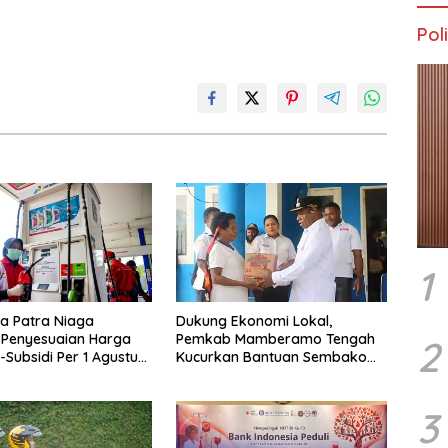
Poli
1
a Patra Niaga
Dukung Ekonomi Lokal,
 Penyesuaian Harga
Pemkab Mamberamo Tengah
2
Subsidi Per 1 Agustus
Kucurkan Bantuan Sembako
Wilayah Papua dan
bagi 200 Pelaku Usaha OAP
3