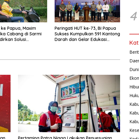
4
 ke Papua, Maxim
Peringati HUT ke-73, BI Papua
ka Cabang di Sarmi
Sukses Kumpulkan 591 Kantong
dirkan Solusi
Darah dan Gelar Edukasi
Kat
tasi Hemat
Kesehatan
Beri
Dae
Duni
Ekon
Hibu
Huku
Kabu
Kabu
Kab
Kese
kan
Pertamina Patra Niaga Lakukan Penyesuaian
Koda