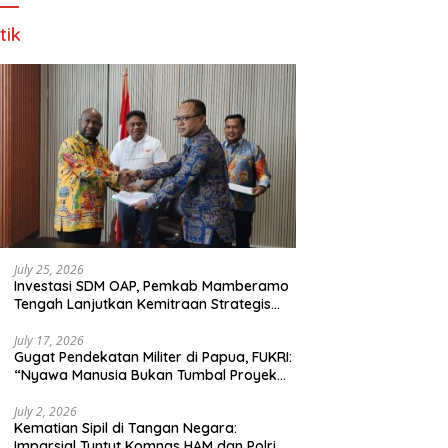
tik
July 25, 2026
Investasi SDM OAP, Pemkab Mamberamo
Tengah Lanjutkan Kemitraan Strategis
Bersama SMA Sains dan Bahasa Papua
July 17, 2026
Gugat Pendekatan Militer di Papua, FUKRI:
“Nyawa Manusia Bukan Tumbal Proyek
Strategis Nasional!”
July 2, 2026
Kematian Sipil di Tangan Negara:
Imparsial Tuntut Komnas HAM dan Polri