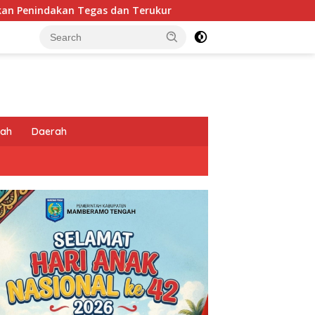
erukur
Tingkatkan Kesiapsiagaan di Wilayah Rawan,
tah
Daerah