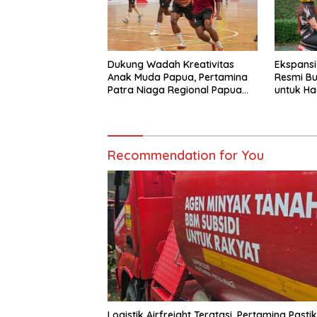
Dukung Wadah Kreativitas
Ekspansi
Anak Muda Papua, Pertamina
Resmi Bu
Patra Niaga Regional Papua
untuk Ha
Maluku Gelar MyPertamina
Transpor
Futsal Competition 2026
Recommendation for You
Logistik Airfreight Teratasi, Pertamina Pasti