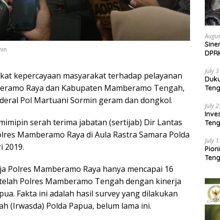
Augus
Sine
min
DPR
Kem
July 
gkat kepercayaan masyarakat terhadap pelayanan
Duk
amberamo Raya dan Kabupaten Mamberamo Tengah,
Ten
Pela
eral Pol Martuani Sormin geram dan dongkol.
July 
Inv
mipin serah terima jabatan (sertijab) Dir Lantas
Teng
SMA 
olres Mamberamo Raya di Aula Rastra Samara Polda
July 
i 2019.
Pion
Teng
ja Polres Mamberamo Raya hanya mencapai 16
etelah Polres Mamberamo Tengah dengan kinerja
pua. Fakta ini adalah hasil survey yang dilakukan
h (Irwasda) Polda Papua, belum lama ini.