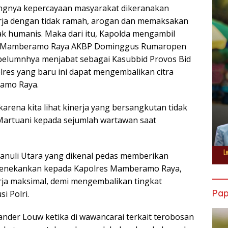
ngnya kepercayaan masyarakat dikeranakan
kerja dengan tidak ramah, arogan dan memaksakan
k humanis. Maka dari itu, Kapolda mengambil
es Mamberamo Raya AKBP Dominggus Rumaropen
belumnhya menjabat sebagai Kasubbid Provos Bid
res yang baru ini dapat mengembalikan citra
ramo Raya.
arena kita lihat kinerja yang bersangkutan tidak
 Martuani kepada sejumlah wartawan saat
apanuli Utara yang dikenal pedas memberikan
menekankan kepada Kapolres Mamberamo Raya,
ja maksimal, demi mengembalikan tingkat
Pa
i Polri.
der Louw ketika di wawancarai terkait terobosan