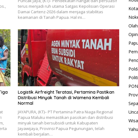
Puncak Jaya, (KT)– Pendekatan hangat dan persuasif
os.,
terus menjadi ruh utama Satgas Kepolisian Operasi
Kota
Damai Cartenz-2026 dalam menjaga stabilitas
Nok
keamanan di Tanah Papua. Hal ini…
Olah
Opin
Pap
Peme
Pend
Pold
Polit
PON
Tiga
Logistik Airfreight Teratasi, Pertamina Pastikan
Prov
Distribusi Minyak Tanah di Wamena Kembali
Sepa
Normal
Unca
at
JAYAPURA, (KT)– PT Pertamina Patra Niaga Regional
i
Papua Maluku memastikan pasokan dan distribusi
Wisa
m,
minyak tanah bersubsidi untuk Kabupaten
erta
Jayawijaya, Provinsi Papua Pegunungan, telah
Yah
kembali berjalan…