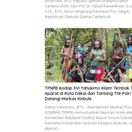
JAYAPURA, (KT)– Kepala Operasi (Kaops) Damai
Cartenz-2026, Irjen Pol. Dr. Faizal Ramadhani, S.S
S.I.K., M.H., turun langsung meninjau Pos Satgas
Kepolisian Operasi Damai Cartenz di…
TPNPB Kodap XVI Yahukimo Klaim Tembak 
Aparat di Kota Dekai dan Tantang TNI-Polri
Datangi Markas Kinbule
Dekai, Yahukimo, (KT)— Manajemen Markas Pus
KOMNAS TPNPB menyebarkan laporan resmi dar
Komandan Batalyon Sisibia, Mayor Yosua Soboli
bersama Komandan Operasi Kempes Matuan, s
jajaran…