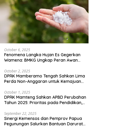
October 6, 2025
Fenomena Langka Hujan Es Gegerkan
Wamena: BMKG Ungkap Peran Awan
Cumulonimbus dan Potensi Cuaca
Ekstrem Peralihan Musim
October 2, 2025
DPRK Mamberamo Tengah Sahkan Lima
Perda Non-Anggaran untuk Kemajuan
Daerah
October 1, 2025
DPRK Mamteng Sahkan APBD Perubahan
Tahun 2025: Prioritas pada Pendidikan,
Kesehatan, dan Infrastruktur
September 22, 2025
Sinergi Kemensos dan Pemprov Papua
Pegunungan Salurkan Bantuan Darurat
untuk 684 Pengungsi Yalimo