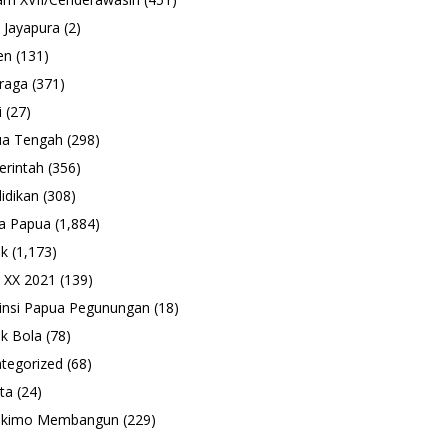
 Jayapura
(2)
en
(131)
raga
(371)
i
(27)
ua Tengah
(298)
rintah
(356)
idikan
(308)
a Papua
(1,884)
ik
(1,173)
 XX 2021
(139)
insi Papua Pegunungan
(18)
k Bola
(78)
tegorized
(68)
ta
(24)
ukimo Membangun
(229)