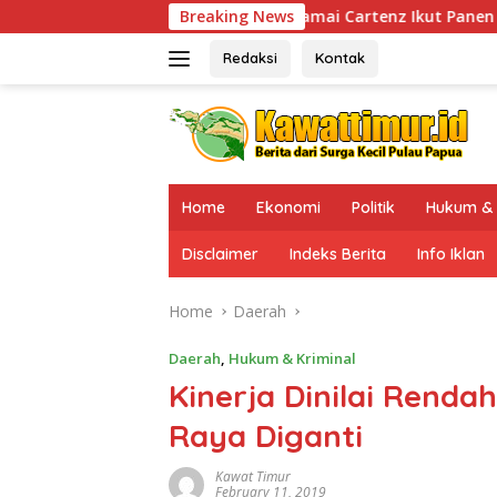
Skip
gas Ops Damai Cartenz Ikut Panen Hasil Kebun Warga
Breaking News
to
content
Redaksi
Kontak
Home
Ekonomi
Politik
Hukum & 
Disclaimer
Indeks Berita
Info Iklan
Home
Daerah
Daerah
,
Hukum & Kriminal
Kinerja Dinilai Rend
Raya Diganti
Kawat Timur
February 11, 2019