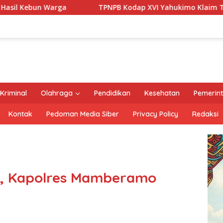
TPNPB Kodap XVI Yahukimo Klaim Tembak Tiga Aparat di Kota D
Kriminal
Olahraga
Pendidikan
Kesehatan
Pemerin
Kontak
Pedoman Media Siber
Privacy Policy
Redaksi
ah, Kapolres Mamberamo