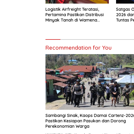
Logistik Airfreight Teratasi,
Satgas O
Pertamina Pastikan Distribusi
2026 dan
Minyak Tanah di Wamena
Tuntas 
Kembali Normal
Jalan di
Recommendation for You
Sambangi Sinak, Kaops Damai Cartenz-202
Pastikan Kesiapan Pasukan dan Dorong
Perekonomian Warga