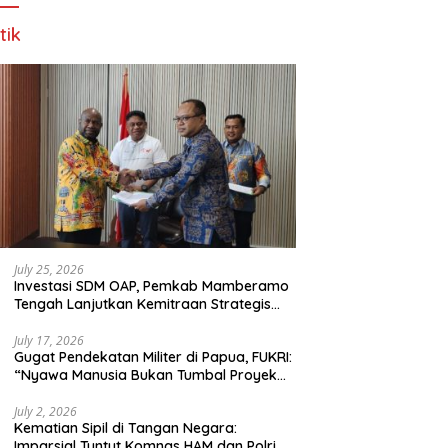
tik
July 25, 2026
Investasi SDM OAP, Pemkab Mamberamo
Tengah Lanjutkan Kemitraan Strategis
Bersama SMA Sains dan Bahasa Papua
July 17, 2026
Gugat Pendekatan Militer di Papua, FUKRI:
“Nyawa Manusia Bukan Tumbal Proyek
Strategis Nasional!”
July 2, 2026
Kematian Sipil di Tangan Negara:
Imparsial Tuntut Komnas HAM dan Polri