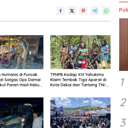
Poli
 Humanis di Puncak
TPNPB Kodap XVI Yahukimo
1
at Satgas Ops Damai
Klaim Tembak Tiga Aparat di
Ikut Panen Hasil Kebun
Kota Dekai dan Tantang TNI-
Polri Datangi Markas Kinbule
2
3