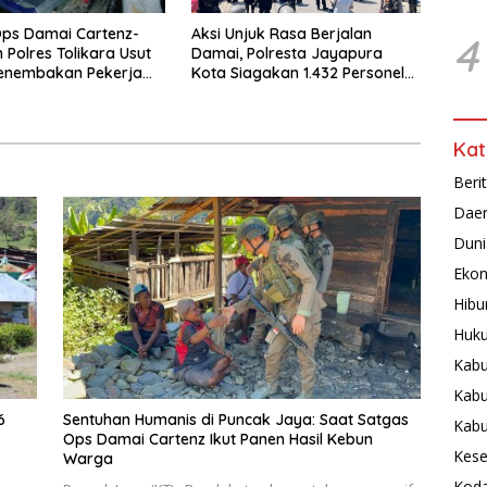
ps Damai Cartenz-
Aksi Unjuk Rasa Berjalan
4
 Polres Tolikara Usut
Damai, Polresta Jayapura
Penembakan Pekerja
Kota Siagakan 1.432 Personel
 Kanggime
Gabungan
Kat
Beri
Dae
Duni
Ekon
Hibu
Huku
Kabu
Kabu
6
Sentuhan Humanis di Puncak Jaya: Saat Satgas
Kab
Ops Damai Cartenz Ikut Panen Hasil Kebun
Kese
Warga
Koda