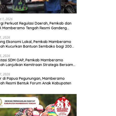
t 1, 2026
rgi Perkuat Regulasi Daerah, Pemkab dan
K Mamberamo Tengah Resmi Gandeng
enkumham Papua
31, 2026
ung Ekonomi Lokal, Pemkab Mamberamo
gah Kucurkan Bantuan Sembako bagi 200
ku Usaha OAP
25, 2026
estasi SDM OAP, Pemkab Mamberamo
ah Lanjutkan Kemitraan Strategis Bersama
Sains dan Bahasa Papua
17, 2026
ir di Papua Pegunungan, Mamberamo
ah Resmi Bentuk Forum Anak Kabupaten