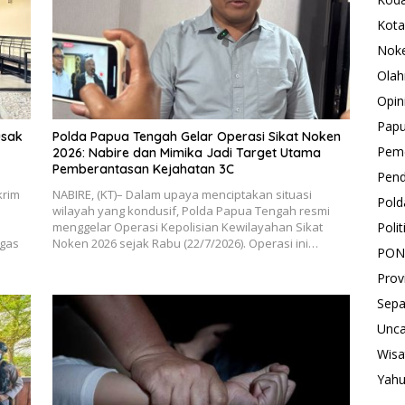
Kota
Nok
Olah
Opin
Pap
usak
Polda Papua Tengah Gelar Operasi Sikat Noken
Peme
2026: Nabire dan Mimika Jadi Target Utama
Pemberantasan Kejahatan 3C
Pend
krim
NABIRE, (KT)– Dalam upaya menciptakan situasi
Pold
wilayah yang kondusif, Polda Papua Tengah resmi
Polit
menggelar Operasi Kepolisian Kewilayahan Sikat
ugas
Noken 2026 sejak Rabu (22/7/2026). Operasi ini…
PON
Prov
Sepa
Unca
Wisa
Yah