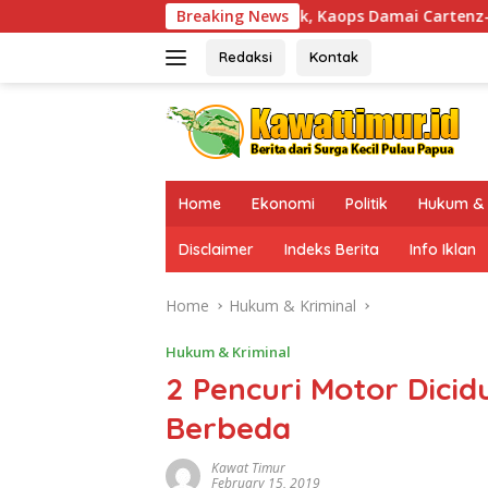
Skip
ambangi Sinak, Kaops Damai Cartenz-2026 Pastikan Kesiapan
Breaking News
to
content
Redaksi
Kontak
Home
Ekonomi
Politik
Hukum & 
Disclaimer
Indeks Berita
Info Iklan
Home
Hukum & Kriminal
Hukum & Kriminal
2 Pencuri Motor Dicidu
Berbeda
Kawat Timur
February 15, 2019