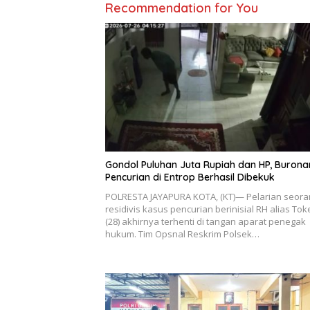
Recommendation for You
Gondol Puluhan Juta Rupiah dan HP, Burona
Pencurian di Entrop Berhasil Dibekuk
POLRESTA JAYAPURA KOTA, (KT)— Pelarian seora
residivis kasus pencurian berinisial RH alias Tok
(28) akhirnya terhenti di tangan aparat penegak
hukum. Tim Opsnal Reskrim Polsek…