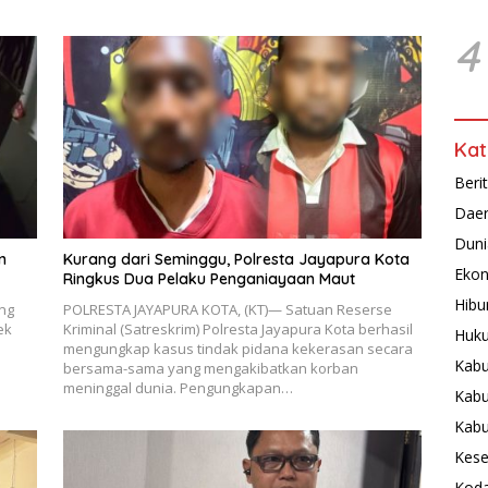
4
Kat
Beri
Dae
Duni
n
Kurang dari Seminggu, Polresta Jayapura Kota
Ekon
Ringkus Dua Pelaku Penganiayaan Maut
Hibu
ng
POLRESTA JAYAPURA KOTA, (KT)— Satuan Reserse
ek
Kriminal (Satreskrim) Polresta Jayapura Kota berhasil
Huku
mengungkap kasus tindak pidana kekerasan secara
Kabu
bersama-sama yang mengakibatkan korban
meninggal dunia. Pengungkapan…
Kabu
Kab
Kese
Koda