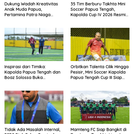
Dukung Wadah Kreativitas
35 Tim Berburu Takhta Mini
Anak Muda Papua,
Soccer Papua Tengah,
Pertamina Patra Niaga
Kapolda Cup IV 2026 Resmi
Regional Papua Maluku Gelar
Digelar di Timika!
MyPertamina Futsal
Competition 2026
Inspirasi dari Timika:
Orbitkan Talenta Cilik Hingga
Kapolda Papua Tengah dan
Pesisir, Mini Soccer Kapolda
Boaz Solossa Buka
Papua Tengah Cup III Siap
Turnamen Mini Soccer U10-
Digelar
U12, Jaring Bibit Emas Sepak
Bola
Tidak Ada Masalah Internal,
Mamteng FC Siap Bangkit di