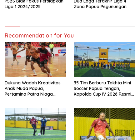
PSBS Biak Fokus Persiapkan
Dua Laga Terakhir Liga 4
Liga 1 2024/2025
Zona Papua Pegunungan
Recommendation for You
Dukung Wadah Kreativitas
35 Tim Berburu Takhta Mini
Anak Muda Papua,
Soccer Papua Tengah,
Pertamina Patra Niaga
Kapolda Cup IV 2026 Resmi
Regional Papua Maluku Gelar
Digelar di Timika!
MyPertamina Futsal
Competition 2026