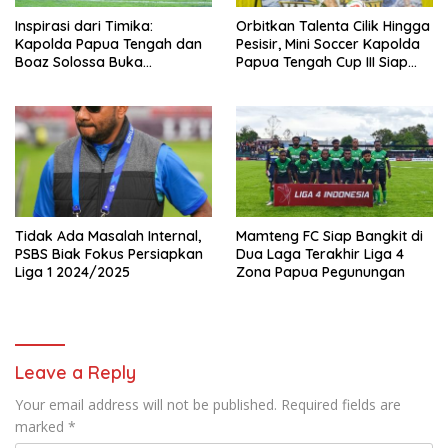
Inspirasi dari Timika:
Orbitkan Talenta Cilik Hingga
Kapolda Papua Tengah dan
Pesisir, Mini Soccer Kapolda
Boaz Solossa Buka
Papua Tengah Cup III Siap
Turnamen Mini Soccer U10-
Digelar
U12, Jaring Bibit Emas Sepak
Bola
Tidak Ada Masalah Internal,
Mamteng FC Siap Bangkit di
PSBS Biak Fokus Persiapkan
Dua Laga Terakhir Liga 4
Liga 1 2024/2025
Zona Papua Pegunungan
Leave a Reply
Your email address will not be published.
Required fields are
marked
*