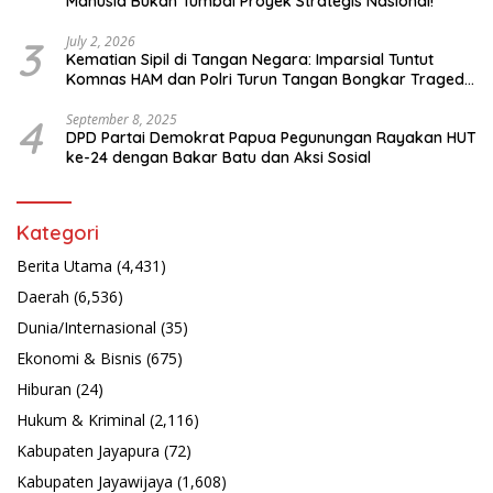
Manusia Bukan Tumbal Proyek Strategis Nasional!”
3
July 2, 2026
Kematian Sipil di Tangan Negara: Imparsial Tuntut
Komnas HAM dan Polri Turun Tangan Bongkar Tragedi
Latsarmil
4
September 8, 2025
DPD Partai Demokrat Papua Pegunungan Rayakan HUT
ke-24 dengan Bakar Batu dan Aksi Sosial
Kategori
Berita Utama
(4,431)
Daerah
(6,536)
Dunia/Internasional
(35)
Ekonomi & Bisnis
(675)
Hiburan
(24)
Hukum & Kriminal
(2,116)
Kabupaten Jayapura
(72)
Kabupaten Jayawijaya
(1,608)