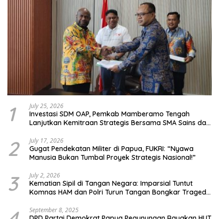
1
July 25, 2026
Investasi SDM OAP, Pemkab Mamberamo Tengah
Lanjutkan Kemitraan Strategis Bersama SMA Sains dan
Bahasa Papua
2
July 17, 2026
Gugat Pendekatan Militer di Papua, FUKRI: “Nyawa
Manusia Bukan Tumbal Proyek Strategis Nasional!”
3
July 2, 2026
Kematian Sipil di Tangan Negara: Imparsial Tuntut
Komnas HAM dan Polri Turun Tangan Bongkar Tragedi
Latsarmil
4
September 8, 2025
DPD Partai Demokrat Papua Pegunungan Rayakan HUT