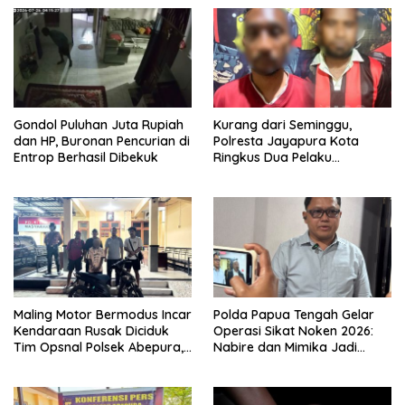
Gondol Puluhan Juta Rupiah
Kurang dari Seminggu,
dan HP, Buronan Pencurian di
Polresta Jayapura Kota
Entrop Berhasil Dibekuk
Ringkus Dua Pelaku
Penganiayaan Maut
Maling Motor Bermodus Incar
Polda Papua Tengah Gelar
Kendaraan Rusak Diciduk
Operasi Sikat Noken 2026:
Tim Opsnal Polsek Abepura,
Nabire dan Mimika Jadi
Motor Honda Beat
Target Utama
Diamankan
Pemberantasan Kejahatan
3C