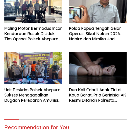
Maling Motor Bermodus Incar
Polda Papua Tengah Gelar
Kendaraan Rusak Diciduk
Operasi Sikat Noken 2026:
Tim Opsnal Polsek Abepura,
Nabire dan Mimika Jadi
Motor Honda Beat
Target Utama
Diamankan
Pemberantasan Kejahatan
3C
Unit Reskrim Polsek Abepura
Dua Kali Cabuli Anak Tiri di
Sukses Menggagalkan
Koya Barat, Pria Berinisial AK
Dugaan Peredaran Amunisi
Resmi Ditahan Polresta
Ilegal
Jayapura
Recommendation for You