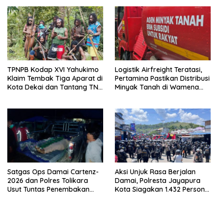
Warga
TPNPB Kodap XVI Yahukimo
Logistik Airfreight Teratasi,
Klaim Tembak Tiga Aparat di
Pertamina Pastikan Distribusi
Kota Dekai dan Tantang TNI-
Minyak Tanah di Wamena
Polri Datangi Markas Kinbule
Kembali Normal
Satgas Ops Damai Cartenz-
Aksi Unjuk Rasa Berjalan
2026 dan Polres Tolikara
Damai, Polresta Jayapura
Usut Tuntas Penembakan
Kota Siagakan 1.432 Personel
Pekerja Jalan di Kanggime
Gabungan