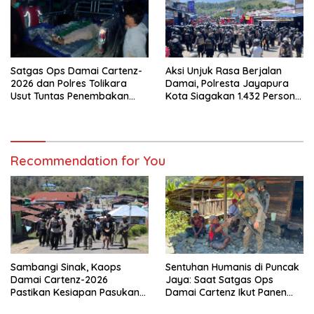
Satgas Ops Damai Cartenz-
Aksi Unjuk Rasa Berjalan
2026 dan Polres Tolikara
Damai, Polresta Jayapura
Usut Tuntas Penembakan
Kota Siagakan 1.432 Personel
Pekerja Jalan di Kanggime
Gabungan
Recommendation for You
Sambangi Sinak, Kaops
Sentuhan Humanis di Puncak
Damai Cartenz-2026
Jaya: Saat Satgas Ops
Pastikan Kesiapan Pasukan
Damai Cartenz Ikut Panen
dan Dorong Perekonomian
Hasil Kebun Warga