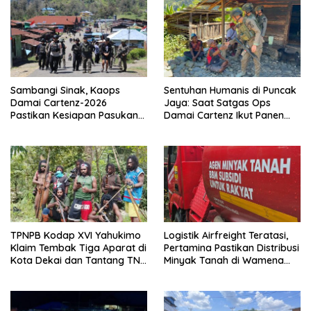
Sambangi Sinak, Kaops
Sentuhan Humanis di Puncak
Damai Cartenz-2026
Jaya: Saat Satgas Ops
Pastikan Kesiapan Pasukan
Damai Cartenz Ikut Panen
dan Dorong Perekonomian
Hasil Kebun Warga
Warga
TPNPB Kodap XVI Yahukimo
Logistik Airfreight Teratasi,
Klaim Tembak Tiga Aparat di
Pertamina Pastikan Distribusi
Kota Dekai dan Tantang TNI-
Minyak Tanah di Wamena
Polri Datangi Markas Kinbule
Kembali Normal