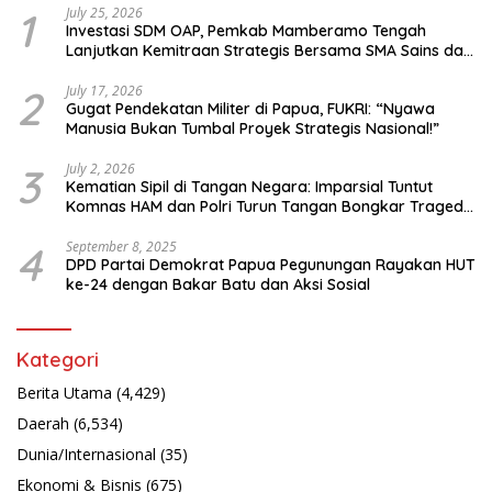
1
July 25, 2026
Investasi SDM OAP, Pemkab Mamberamo Tengah
Lanjutkan Kemitraan Strategis Bersama SMA Sains dan
Bahasa Papua
2
July 17, 2026
Gugat Pendekatan Militer di Papua, FUKRI: “Nyawa
Manusia Bukan Tumbal Proyek Strategis Nasional!”
3
July 2, 2026
Kematian Sipil di Tangan Negara: Imparsial Tuntut
Komnas HAM dan Polri Turun Tangan Bongkar Tragedi
Latsarmil
4
September 8, 2025
DPD Partai Demokrat Papua Pegunungan Rayakan HUT
ke-24 dengan Bakar Batu dan Aksi Sosial
Kategori
Berita Utama
(4,429)
Daerah
(6,534)
Dunia/Internasional
(35)
Ekonomi & Bisnis
(675)