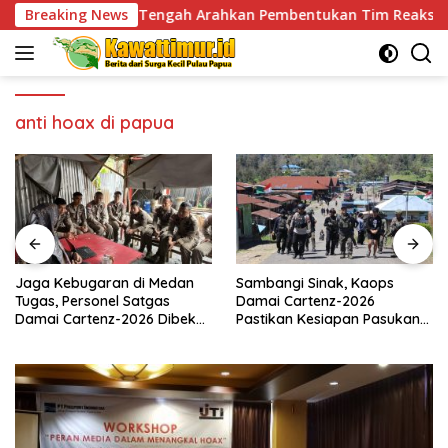
Skip
eramo Tengah Arahkan Pembentukan Tim Reaksi Cepat Bencana
Breaking News
to
content
anti hoax di papua
Jaga Kebugaran di Medan
Sambangi Sinak, Kaops
Tugas, Personel Satgas
Damai Cartenz-2026
Damai Cartenz-2026 Dibekali
Pastikan Kesiapan Pasukan
Edukasi Deteksi Dini Kanker
dan Dorong Perekonomian
Warga