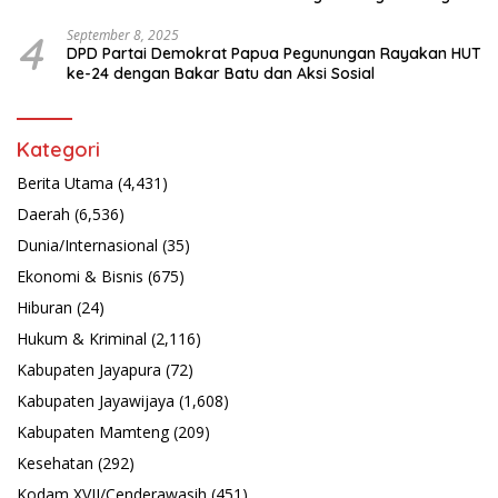
Latsarmil
4
September 8, 2025
DPD Partai Demokrat Papua Pegunungan Rayakan HUT
ke-24 dengan Bakar Batu dan Aksi Sosial
Kategori
Berita Utama
(4,431)
Daerah
(6,536)
Dunia/Internasional
(35)
Ekonomi & Bisnis
(675)
Hiburan
(24)
Hukum & Kriminal
(2,116)
Kabupaten Jayapura
(72)
Kabupaten Jayawijaya
(1,608)
Kabupaten Mamteng
(209)
Kesehatan
(292)
Kodam XVII/Cenderawasih
(451)