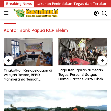
Skip
Polri Lakukan Penindakan Tegas dan Terukur
Breaking News
Tingkat
to
content
Kantor Bank Papua KCP Elelim
Jaga Kebugaran di Medan
Tingkatkan Kesiapsiagaan di
Tugas, Personel Satgas
Wilayah Rawan, BPBD
Damai Cartenz-2026 Dibekali
Mamberamo Tengah
Edukasi Deteksi Dini Kanker
Arahkan Pembentukan Tim
Reaksi Cepat Bencana