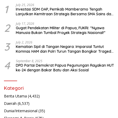
1
July 25, 2026
Investasi SDM OAP, Pemkab Mamberamo Tengah
Lanjutkan Kemitraan Strategis Bersama SMA Sains dan
Bahasa Papua
2
July 17, 2026
Gugat Pendekatan Militer di Papua, FUKRI: “Nyawa
Manusia Bukan Tumbal Proyek Strategis Nasional!”
3
July 2, 2026
Kematian Sipil di Tangan Negara: Imparsial Tuntut
Komnas HAM dan Polri Turun Tangan Bongkar Tragedi
Latsarmil
4
September 8, 2025
DPD Partai Demokrat Papua Pegunungan Rayakan HUT
ke-24 dengan Bakar Batu dan Aksi Sosial
Kategori
Berita Utama
(4,432)
Daerah
(6,537)
Dunia/Internasional
(35)