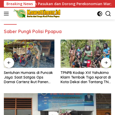
Skip
esiapan Pasukan dan Dorong Perekonomian Warga
Breaking News
Sent
to
content
Saber Pungli Polisi Ppapua
Sentuhan Humanis di Puncak
TPNPB Kodap XVI Yahukimo
Jaya: Saat Satgas Ops
Klaim Tembak Tiga Aparat di
Damai Cartenz Ikut Panen
Kota Dekai dan Tantang TNI-
Hasil Kebun Warga
Polri Datangi Markas Kinbule