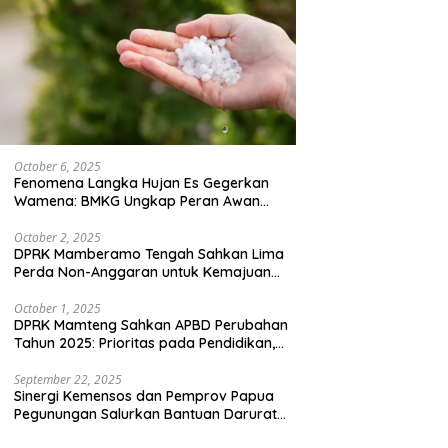
October 6, 2025
Fenomena Langka Hujan Es Gegerkan
Wamena: BMKG Ungkap Peran Awan
Cumulonimbus dan Potensi Cuaca
Ekstrem Peralihan Musim
October 2, 2025
DPRK Mamberamo Tengah Sahkan Lima
Perda Non-Anggaran untuk Kemajuan
Daerah
October 1, 2025
DPRK Mamteng Sahkan APBD Perubahan
Tahun 2025: Prioritas pada Pendidikan,
Kesehatan, dan Infrastruktur
September 22, 2025
Sinergi Kemensos dan Pemprov Papua
Pegunungan Salurkan Bantuan Darurat
untuk 684 Pengungsi Yalimo