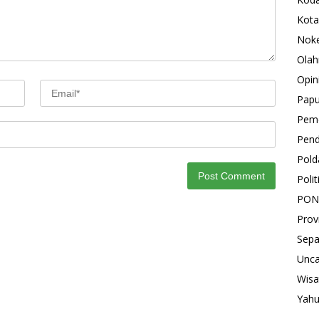
Kota
Nok
Olah
Opin
Pap
Peme
Pend
Pold
Polit
PON
Prov
Sepa
Unca
Wisa
Yah