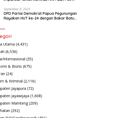
Turun Tangan Bongkar Tragedi Latsarmil
September 8, 2025
DPD Partai Demokrat Papua Pegunungan
Rayakan HUT ke-24 dengan Bakar Batu
dan Aksi Sosial
egori
ta Utama
(4,431)
rah
(6,536)
a/Internasional
(35)
omi & Bisnis
(675)
ran
(24)
m & Kriminal
(2,116)
paten Jayapura
(72)
paten Jayawijaya
(1,608)
upaten Mamteng
(209)
hatan
(292)
m XVII/Cenderawasih
(451)