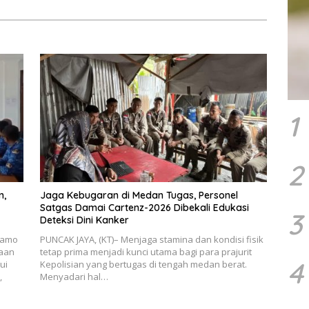
1
2
n,
Jaga Kebugaran di Medan Tugas, Personel
Satgas Damai Cartenz-2026 Dibekali Edukasi
3
Deteksi Dini Kanker
ramo
PUNCAK JAYA, (KT)– Menjaga stamina dan kondisi fisik
gaan
tetap prima menjadi kunci utama bagi para prajurit
4
ui
Kepolisian yang bertugas di tengah medan berat.
,
Menyadari hal…