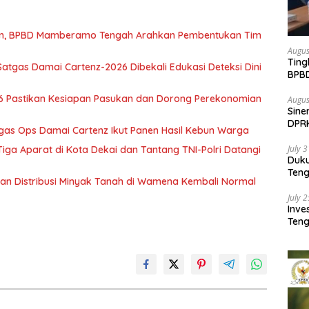
wan, BPBD Mamberamo Tengah Arahkan Pembentukan Tim
Augus
Ting
atgas Damai Cartenz-2026 Dibekali Edukasi Deteksi Dini
BPB
Pemb
6 Pastikan Kesiapan Pasukan dan Dorong Perekonomian
Augus
Sine
DPR
tgas Ops Damai Cartenz Ikut Panen Hasil Kebun Warga
Kem
July 
ga Aparat di Kota Dekai dan Tantang TNI-Polri Datangi
Duk
Ten
tikan Distribusi Minyak Tanah di Wamena Kembali Normal
Pela
July 
Inv
Teng
SMA 