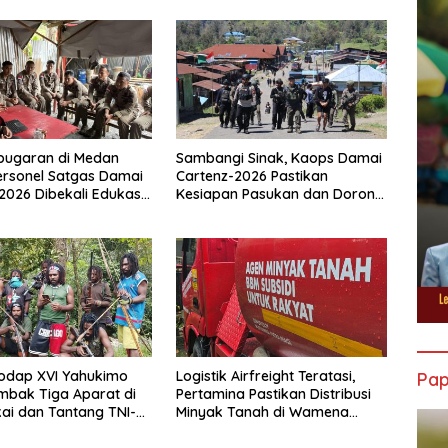
bugaran di Medan
Sambangi Sinak, Kaops Damai
ersonel Satgas Damai
Cartenz-2026 Pastikan
2026 Dibekali Edukasi
Kesiapan Pasukan dan Dorong
Dini Kanker
Perekonomian Warga
odap XVI Yahukimo
Logistik Airfreight Teratasi,
Pa
mbak Tiga Aparat di
Pertamina Pastikan Distribusi
ai dan Tantang TNI-
Minyak Tanah di Wamena
tangi Markas Kinbule
Kembali Normal