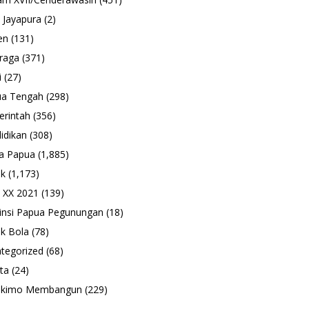
 Jayapura
(2)
en
(131)
raga
(371)
i
(27)
ua Tengah
(298)
rintah
(356)
idikan
(308)
a Papua
(1,885)
ik
(1,173)
 XX 2021
(139)
insi Papua Pegunungan
(18)
k Bola
(78)
tegorized
(68)
ta
(24)
ukimo Membangun
(229)