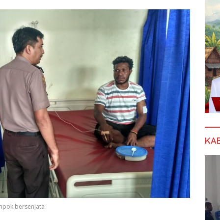
KA
mpok bersenjata