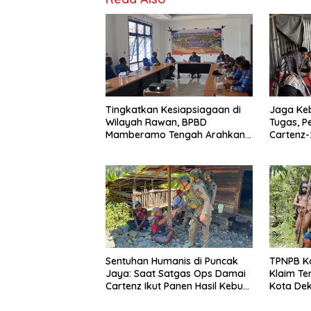
Tingkatkan Kesiapsiagaan di
Jaga Ke
Wilayah Rawan, BPBD
Tugas, P
Mamberamo Tengah Arahkan
Cartenz-
Pembentukan Tim Reaksi
Deteksi 
Cepat Bencana
Sentuhan Humanis di Puncak
TPNPB K
Jaya: Saat Satgas Ops Damai
Klaim Te
Cartenz Ikut Panen Hasil Kebun
Kota Dek
Warga
Polri Da