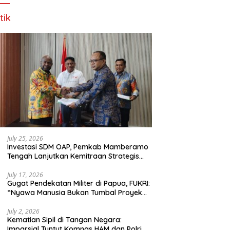
tik
July 25, 2026
Investasi SDM OAP, Pemkab Mamberamo
Tengah Lanjutkan Kemitraan Strategis
Bersama SMA Sains dan Bahasa Papua
July 17, 2026
Gugat Pendekatan Militer di Papua, FUKRI:
“Nyawa Manusia Bukan Tumbal Proyek
Strategis Nasional!”
July 2, 2026
Kematian Sipil di Tangan Negara:
Imparsial Tuntut Komnas HAM dan Polri