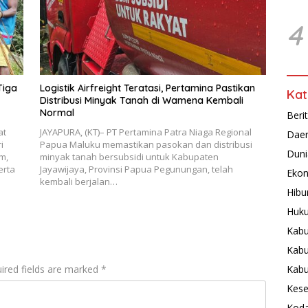
4
Tiga
Logistik Airfreight Teratasi, Pertamina Pastikan
Kat
Distribusi Minyak Tanah di Wamena Kembali
Normal
Beri
at
JAYAPURA, (KT)– PT Pertamina Patra Niaga Regional
Dae
i
Papua Maluku memastikan pasokan dan distribusi
Duni
m,
minyak tanah bersubsidi untuk Kabupaten
erta
Jayawijaya, Provinsi Papua Pegunungan, telah
Ekon
kembali berjalan…
Hibu
Huku
Kabu
Kabu
ired fields are marked
*
Kab
Kese
Koda