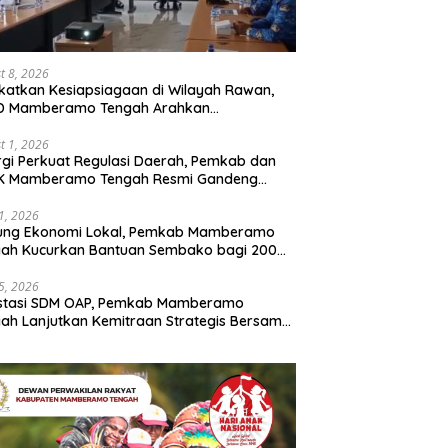
t 8, 2026
katkan Kesiapsiagaan di Wilayah Rawan,
D Mamberamo Tengah Arahkan
entukan Tim Reaksi Cepat Bencana
t 1, 2026
rgi Perkuat Regulasi Daerah, Pemkab dan
K Mamberamo Tengah Resmi Gandeng
enkumham Papua
31, 2026
ung Ekonomi Lokal, Pemkab Mamberamo
gah Kucurkan Bantuan Sembako bagi 200
ku Usaha OAP
25, 2026
estasi SDM OAP, Pemkab Mamberamo
ah Lanjutkan Kemitraan Strategis Bersama
Sains dan Bahasa Papua