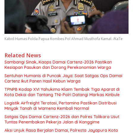
Kabid Humas Polda Papua Kombes Pol Ahmad Musthofa Kamal. /KaTe
Related News
Sambangi Sinak, Kaops Damai Cartenz-2026 Pastikan
Kesiapan Pasukan dan Dorong Perekonomian Warga
Sentuhan Humanis di Puncak Jaya: Saat Satgas Ops Damai
Cartenz Ikut Panen Hasil Kebun Warga
TPNPB Kodap XVI Yahukimo Klaim Tembak Tiga Aparat di
Kota Dekai dan Tantang TNI-Polri Datangi Markas Kinbule
Logistik Airfreight Teratasi, Pertamina Pastikan Distribusi
Minyak Tanah di Wamena Kembali Normal
Satgas Ops Damai Cartenz-2026 dan Polres Tolikara Usut
Tuntas Penembakan Pekerja Jalan di Kanggime
Aksi Unjuk Rasa Berjalan Damai, Polresta Jayapura Kota