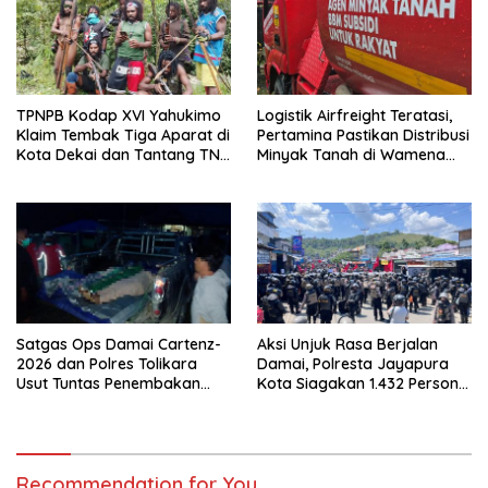
TPNPB Kodap XVI Yahukimo
Logistik Airfreight Teratasi,
Klaim Tembak Tiga Aparat di
Pertamina Pastikan Distribusi
Kota Dekai dan Tantang TNI-
Minyak Tanah di Wamena
Polri Datangi Markas Kinbule
Kembali Normal
Satgas Ops Damai Cartenz-
Aksi Unjuk Rasa Berjalan
2026 dan Polres Tolikara
Damai, Polresta Jayapura
Usut Tuntas Penembakan
Kota Siagakan 1.432 Personel
Pekerja Jalan di Kanggime
Gabungan
Recommendation for You