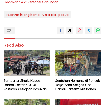
Siagakan 1.432 Personel Gabungan
Pesawat hilang kontak versi pllisi papua
Read Also
Sambangi Sinak, Kaops
Sentuhan Humanis di Puncak
Damai Cartenz-2026
Jaya: Saat Satgas Ops
Pastikan Kesiapan Pasukan
Damai Cartenz Ikut Panen
dan Dorong Perekonomian
Hasil Kebun Warga
Warga