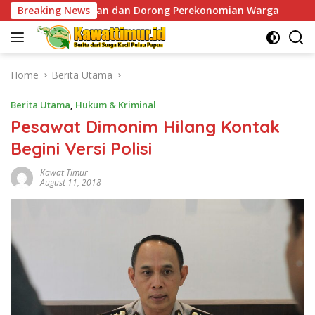
Skip
sukan dan Dorong Perekonomian Warga
Breaking News
Sentuhan Humani
to
content
Home
Berita Utama
Berita Utama
,
Hukum & Kriminal
Pesawat Dimonim Hilang Kontak
Begini Versi Polisi
Kawat Timur
August 11, 2018