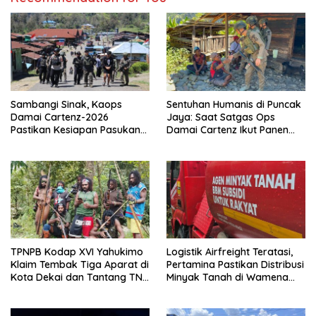
Sambangi Sinak, Kaops
Sentuhan Humanis di Puncak
Damai Cartenz-2026
Jaya: Saat Satgas Ops
Pastikan Kesiapan Pasukan
Damai Cartenz Ikut Panen
dan Dorong Perekonomian
Hasil Kebun Warga
Warga
TPNPB Kodap XVI Yahukimo
Logistik Airfreight Teratasi,
Klaim Tembak Tiga Aparat di
Pertamina Pastikan Distribusi
Kota Dekai dan Tantang TNI-
Minyak Tanah di Wamena
Polri Datangi Markas Kinbule
Kembali Normal