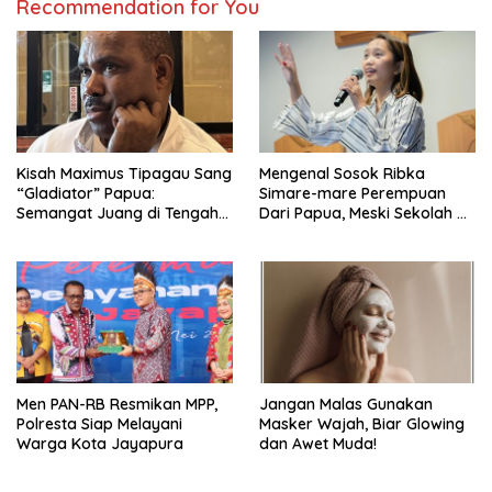
Recommendation for You
Kisah Maximus Tipagau Sang
Mengenal Sosok Ribka
“Gladiator” Papua:
Simare-mare Perempuan
Semangat Juang di Tengah
Dari Papua, Meski Sekolah di
Terisolasi
Amerika Tapi Rendah Hati
dan Selalu Ingin Jadi Berkat
Bagi Semua Orang
Men PAN-RB Resmikan MPP,
Jangan Malas Gunakan
Polresta Siap Melayani
Masker Wajah, Biar Glowing
Warga Kota Jayapura
dan Awet Muda!