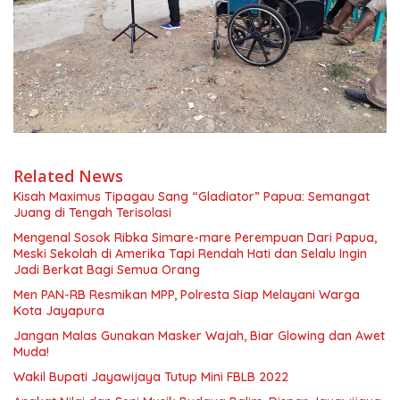
Related News
Kisah Maximus Tipagau Sang “Gladiator” Papua: Semangat
Juang di Tengah Terisolasi
Mengenal Sosok Ribka Simare-mare Perempuan Dari Papua,
Meski Sekolah di Amerika Tapi Rendah Hati dan Selalu Ingin
Jadi Berkat Bagi Semua Orang
Men PAN-RB Resmikan MPP, Polresta Siap Melayani Warga
Kota Jayapura
Jangan Malas Gunakan Masker Wajah, Biar Glowing dan Awet
Muda!
Wakil Bupati Jayawijaya Tutup Mini FBLB 2022