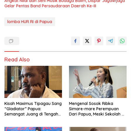
Angkat Nilai dan Seni Musik Budaya Balim, Dispar Jayawijaya
Gelar Pentas Band Persaudaraan Daerah Ke-III
lomba HUR RI di Papua
Read Also
Kisah Maximus Tipagau Sang
Mengenal Sosok Ribka
“Gladiator” Papua:
Simare-mare Perempuan
Semangat Juang di Tengah
Dari Papua, Meski Sekolah di
Terisolasi
Amerika Tapi Rendah Hati
dan Selalu Ingin Jadi Berkat
Bagi Semua Orang