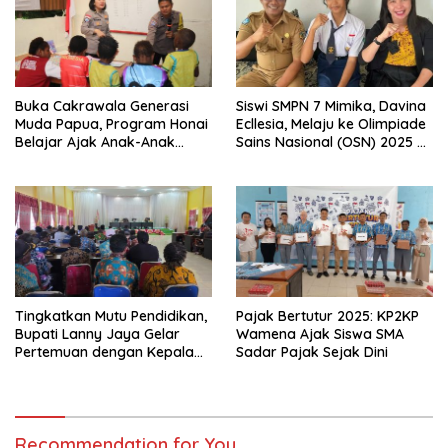
Buka Cakrawala Generasi
Siswi SMPN 7 Mimika, Davina
Muda Papua, Program Honai
Ecllesia, Melaju ke Olimpiade
Belajar Ajak Anak-Anak
Sains Nasional (OSN) 2025 di
Tembagapura Jelajahi Tata
Malang
Surya
Tingkatkan Mutu Pendidikan,
Pajak Bertutur 2025: KP2KP
Bupati Lanny Jaya Gelar
Wamena Ajak Siswa SMA
Pertemuan dengan Kepala
Sadar Pajak Sejak Dini
Sekolah SD
Recommendation for You