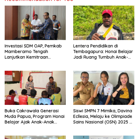
Investasi SDM OAP, Pemkab
Lentera Pendidikan di
Mamberamo Tengah
Tembagapura: Honai Belajar
Lanjutkan Kemitraan
Jadi Ruang Tumbuh Anak-
Strategis Bersama SMA Sains
Anak Waa Banti
dan Bahasa Papua
Buka Cakrawala Generasi
Siswi SMPN 7 Mimika, Davina
Muda Papua, Program Honai
Ecllesia, Melaju ke Olimpiade
Belajar Ajak Anak-Anak
Sains Nasional (OSN) 2025 di
Tembagapura Jelajahi Tata
Malang
Surya