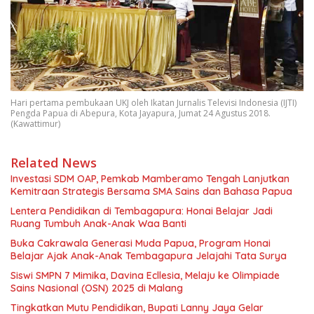
Hari pertama pembukaan UKJ oleh Ikatan Jurnalis Televisi Indonesia (IJTI)
Pengda Papua di Abepura, Kota Jayapura, Jumat 24 Agustus 2018.
(Kawattimur)
Related News
Investasi SDM OAP, Pemkab Mamberamo Tengah Lanjutkan
Kemitraan Strategis Bersama SMA Sains dan Bahasa Papua
Lentera Pendidikan di Tembagapura: Honai Belajar Jadi
Ruang Tumbuh Anak-Anak Waa Banti
Buka Cakrawala Generasi Muda Papua, Program Honai
Belajar Ajak Anak-Anak Tembagapura Jelajahi Tata Surya
Siswi SMPN 7 Mimika, Davina Ecllesia, Melaju ke Olimpiade
Sains Nasional (OSN) 2025 di Malang
Tingkatkan Mutu Pendidikan, Bupati Lanny Jaya Gelar