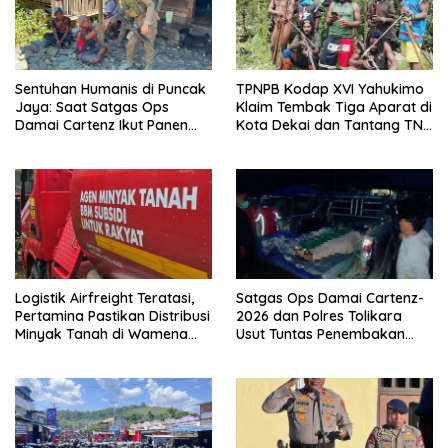
Sentuhan Humanis di Puncak
TPNPB Kodap XVI Yahukimo
Jaya: Saat Satgas Ops
Klaim Tembak Tiga Aparat di
Damai Cartenz Ikut Panen
Kota Dekai dan Tantang TNI-
Hasil Kebun Warga
Polri Datangi Markas Kinbule
Logistik Airfreight Teratasi,
Satgas Ops Damai Cartenz-
Pertamina Pastikan Distribusi
2026 dan Polres Tolikara
Minyak Tanah di Wamena
Usut Tuntas Penembakan
Kembali Normal
Pekerja Jalan di Kanggime