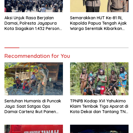
Aksi Unjuk Rasa Berjalan
Semarakkan HUT Ke-81 RI,
Damai, Polresta Jayapura
Kapolda Papua Tengah Ajak
Kota Siagakan 1.432 Personel
Warga Serentak Kibarkan
Gabungan
Merah Putih
Recommendation for You
Sentuhan Humanis di Puncak
TPNPB Kodap XVI Yahukimo
Jaya: Saat Satgas Ops
Klaim Tembak Tiga Aparat di
Damai Cartenz Ikut Panen
Kota Dekai dan Tantang TNI-
Hasil Kebun Warga
Polri Datangi Markas Kinbule