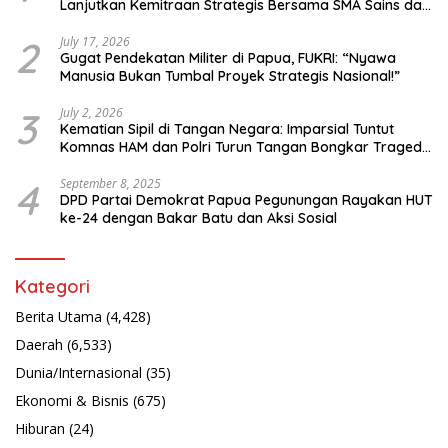
Lanjutkan Kemitraan Strategis Bersama SMA Sains dan
Bahasa Papua
2
July 17, 2026
Gugat Pendekatan Militer di Papua, FUKRI: “Nyawa
Manusia Bukan Tumbal Proyek Strategis Nasional!”
3
July 2, 2026
Kematian Sipil di Tangan Negara: Imparsial Tuntut
Komnas HAM dan Polri Turun Tangan Bongkar Tragedi
Latsarmil
4
September 8, 2025
DPD Partai Demokrat Papua Pegunungan Rayakan HUT
ke-24 dengan Bakar Batu dan Aksi Sosial
Kategori
Berita Utama
(4,428)
Daerah
(6,533)
Dunia/Internasional
(35)
Ekonomi & Bisnis
(675)
Hiburan
(24)