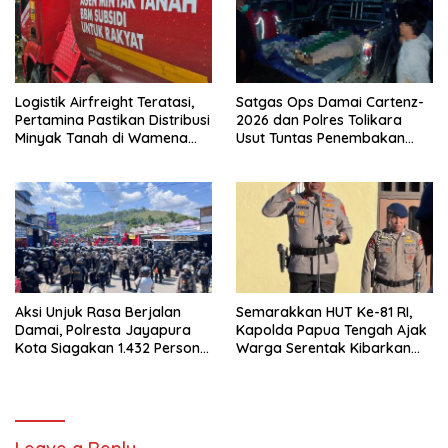
Logistik Airfreight Teratasi,
Satgas Ops Damai Cartenz-
Pertamina Pastikan Distribusi
2026 dan Polres Tolikara
Minyak Tanah di Wamena
Usut Tuntas Penembakan
Kembali Normal
Pekerja Jalan di Kanggime
Aksi Unjuk Rasa Berjalan
Semarakkan HUT Ke-81 RI,
Damai, Polresta Jayapura
Kapolda Papua Tengah Ajak
Kota Siagakan 1.432 Personel
Warga Serentak Kibarkan
Gabungan
Merah Putih