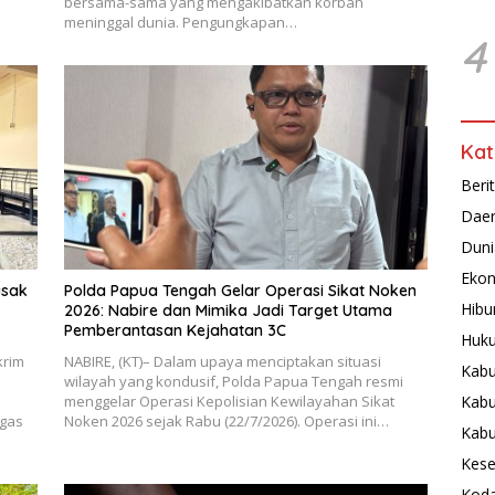
bersama-sama yang mengakibatkan korban
meninggal dunia. Pengungkapan…
4
Kat
Beri
Dae
Duni
Ekon
usak
Polda Papua Tengah Gelar Operasi Sikat Noken
Hibu
2026: Nabire dan Mimika Jadi Target Utama
Pemberantasan Kejahatan 3C
Huku
krim
NABIRE, (KT)– Dalam upaya menciptakan situasi
Kabu
wilayah yang kondusif, Polda Papua Tengah resmi
Kabu
menggelar Operasi Kepolisian Kewilayahan Sikat
ugas
Noken 2026 sejak Rabu (22/7/2026). Operasi ini…
Kab
Kese
Koda