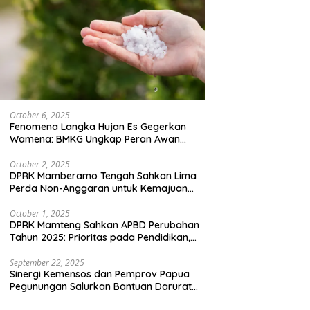
October 6, 2025
Fenomena Langka Hujan Es Gegerkan
Wamena: BMKG Ungkap Peran Awan
Cumulonimbus dan Potensi Cuaca
Ekstrem Peralihan Musim
October 2, 2025
DPRK Mamberamo Tengah Sahkan Lima
Perda Non-Anggaran untuk Kemajuan
Daerah
October 1, 2025
DPRK Mamteng Sahkan APBD Perubahan
Tahun 2025: Prioritas pada Pendidikan,
Kesehatan, dan Infrastruktur
September 22, 2025
Sinergi Kemensos dan Pemprov Papua
Pegunungan Salurkan Bantuan Darurat
untuk 684 Pengungsi Yalimo