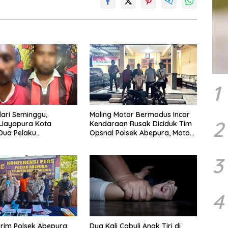
1
ari Seminggu,
Maling Motor Bermodus Incar
2
 Jayapura Kota
Kendaraan Rusak Diciduk Tim
Dua Pelaku
Opsnal Polsek Abepura, Motor
ayaan Maut
Honda Beat Diamankan
3
4
krim Polsek Abepura
Dua Kali Cabuli Anak Tiri di