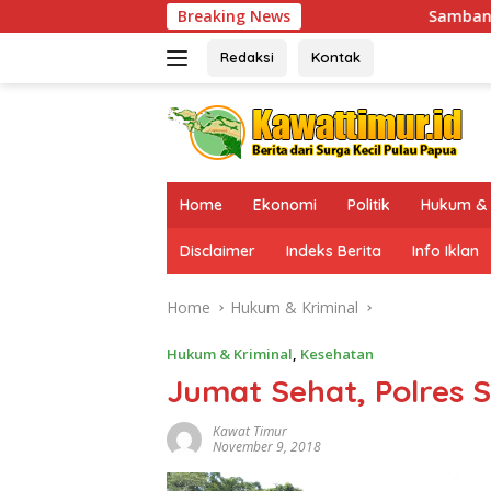
Skip
Breaking News
Sambangi Sinak, Kaops Damai Cartenz
to
content
Redaksi
Kontak
Home
Ekonomi
Politik
Hukum & 
Disclaimer
Indeks Berita
Info Iklan
Home
Hukum & Kriminal
Hukum & Kriminal
,
Kesehatan
Jumat Sehat, Polres S
Kawat Timur
November 9, 2018