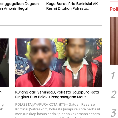
Menggagalkan Dugaan
Koya Barat, Pria Berinisial AK
n Amunisi Ilegal
Resmi Ditahan Polresta
Poli
Jayapura
1
2
n
Kurang dari Seminggu, Polresta Jayapura Kota
Ringkus Dua Pelaku Penganiayaan Maut
ng
POLRESTA JAYAPURA KOTA, (KT)— Satuan Reserse
3
ek
Kriminal (Satreskrim) Polresta Jayapura Kota berhasil
mengungkap kasus tindak pidana kekerasan secara