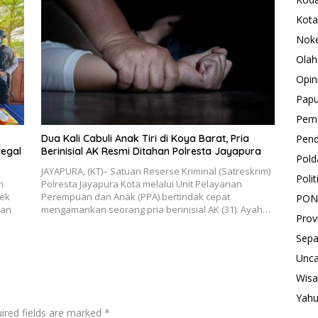
Kota
Nok
Olah
Opin
Pap
Peme
Pend
Dua Kali Cabuli Anak Tiri di Koya Barat, Pria
legal
Berinisial AK Resmi Ditahan Polresta Jayapura
Pold
JAYAPURA, (KT)– Satuan Reserse Kriminal (Satreskrim)
Polit
h
Polresta Jayapura Kota melalui Unit Pelayanan
sek
Perempuan dan Anak (PPA) bertindak cepat
PON
ran
mengamankan seorang pria berinisial AK (31). Ayah…
Prov
Sepa
Unca
Wisa
Yah
ired fields are marked
*