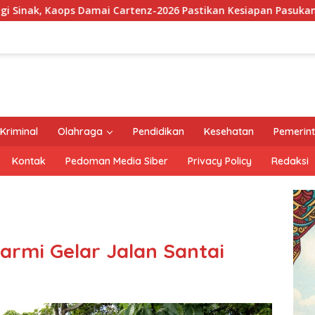
-2026 Pastikan Kesiapan Pasukan dan Dorong Perekonomian W
Kriminal
Olahraga
Pendidikan
Kesehatan
Pemerin
Kontak
Pedoman Media Siber
Privacy Policy
Redaksi
armi Gelar Jalan Santai