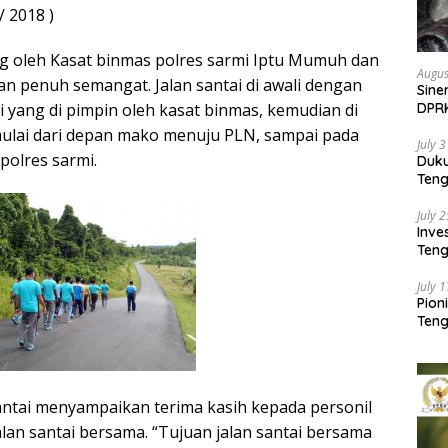
/ 2018 )
ng oleh Kasat binmas polres sarmi Iptu Mumuh dan
Augus
gan penuh semangat. Jalan santai di awali dengan
Sine
DPR
yang di pimpin oleh kasat binmas, kemudian di
Kem
 mulai dari depan mako menuju PLN, sampai pada
July 
olres sarmi.
Duk
Ten
Pela
July 
Inv
Teng
SMA 
July 
Pion
Teng
santai menyampaikan terima kasih kepada personil
lan santai bersama. “Tujuan jalan santai bersama