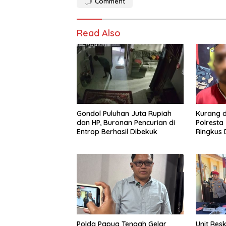
Comment
Read Also
Gondol Puluhan Juta Rupiah
Kurang d
dan HP, Buronan Pencurian di
Polresta
Entrop Berhasil Dibekuk
Ringkus 
Pengani
Polda Papua Tengah Gelar
Unit Res