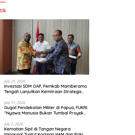
tik
July 25, 2026
Investasi SDM OAP, Pemkab Mamberamo
Tengah Lanjutkan Kemitraan Strategis
Bersama SMA Sains dan Bahasa Papua
July 17, 2026
Gugat Pendekatan Militer di Papua, FUKRI:
“Nyawa Manusia Bukan Tumbal Proyek
Strategis Nasional!”
July 2, 2026
Kematian Sipil di Tangan Negara:
Imparsial Tuntut Komnas HAM dan Polri