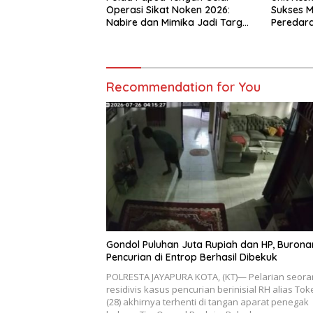
Operasi Sikat Noken 2026:
Sukses 
Nabire dan Mimika Jadi Target
Peredara
Utama Pemberantasan
Kejahatan 3C
Recommendation for You
Gondol Puluhan Juta Rupiah dan HP, Burona
Pencurian di Entrop Berhasil Dibekuk
POLRESTA JAYAPURA KOTA, (KT)— Pelarian seora
residivis kasus pencurian berinisial RH alias Tok
(28) akhirnya terhenti di tangan aparat penegak