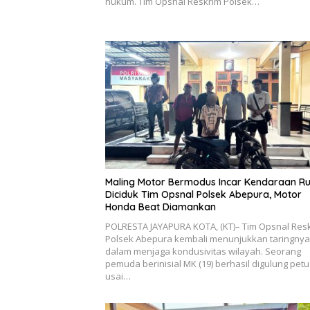
hukum. Tim Opsnal Reskrim Polsek…
Maling Motor Bermodus Incar Kendaraan R
Diciduk Tim Opsnal Polsek Abepura, Motor
Honda Beat Diamankan
POLRESTA JAYAPURA KOTA, (KT)– Tim Opsnal Res
Polsek Abepura kembali menunjukkan taringnya
dalam menjaga kondusivitas wilayah. Seorang
pemuda berinisial MK (19) berhasil digulung pet
usai…