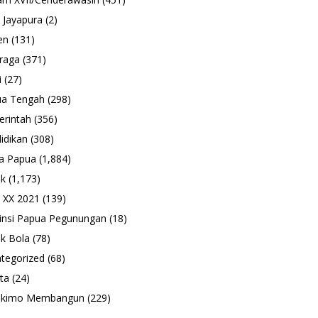
 Jayapura
(2)
en
(131)
raga
(371)
i
(27)
ua Tengah
(298)
rintah
(356)
idikan
(308)
a Papua
(1,884)
ik
(1,173)
 XX 2021
(139)
insi Papua Pegunungan
(18)
k Bola
(78)
tegorized
(68)
ta
(24)
ukimo Membangun
(229)