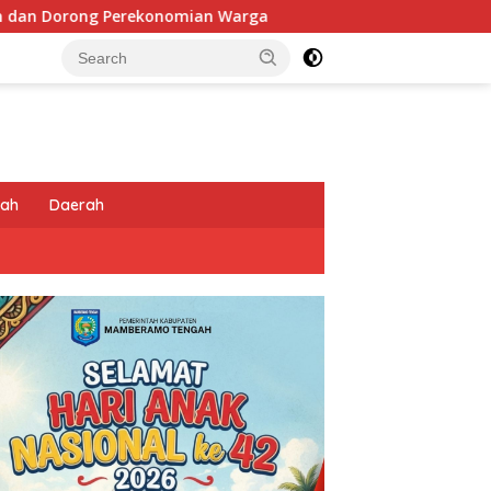
arga
Sentuhan Humanis di Puncak Jaya: Saat Satgas Op
tah
Daerah