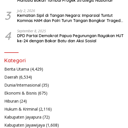
Manusia Bukan Tumbal Proyek Strategis Nasional!”
3
July 2, 2026
Kematian Sipil di Tangan Negara: Imparsial Tuntut
Komnas HAM dan Polri Turun Tangan Bongkar Tragedi
Latsarmil
4
September 8, 2025
DPD Partai Demokrat Papua Pegunungan Rayakan HUT
ke-24 dengan Bakar Batu dan Aksi Sosial
Kategori
Berita Utama
(4,429)
Daerah
(6,534)
Dunia/Internasional
(35)
Ekonomi & Bisnis
(675)
Hiburan
(24)
Hukum & Kriminal
(2,116)
Kabupaten Jayapura
(72)
Kabupaten Jayawijaya
(1,608)