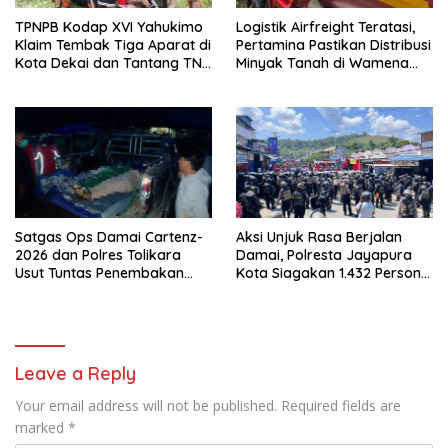
TPNPB Kodap XVI Yahukimo
Logistik Airfreight Teratasi,
Klaim Tembak Tiga Aparat di
Pertamina Pastikan Distribusi
Kota Dekai dan Tantang TNI-
Minyak Tanah di Wamena
Polri Datangi Markas Kinbule
Kembali Normal
Satgas Ops Damai Cartenz-
Aksi Unjuk Rasa Berjalan
2026 dan Polres Tolikara
Damai, Polresta Jayapura
Usut Tuntas Penembakan
Kota Siagakan 1.432 Personel
Pekerja Jalan di Kanggime
Gabungan
Leave a Reply
Your email address will not be published.
Required fields are
marked
*