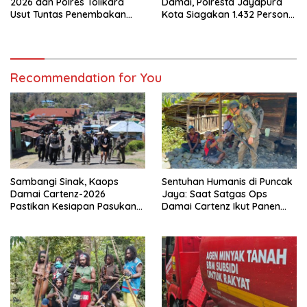
2026 dan Polres Tolikara
Damai, Polresta Jayapura
Usut Tuntas Penembakan
Kota Siagakan 1.432 Personel
Pekerja Jalan di Kanggime
Gabungan
Recommendation for You
Sambangi Sinak, Kaops
Sentuhan Humanis di Puncak
Damai Cartenz-2026
Jaya: Saat Satgas Ops
Pastikan Kesiapan Pasukan
Damai Cartenz Ikut Panen
dan Dorong Perekonomian
Hasil Kebun Warga
Warga