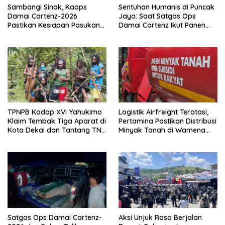
Sambangi Sinak, Kaops
Sentuhan Humanis di Puncak
Damai Cartenz-2026
Jaya: Saat Satgas Ops
Pastikan Kesiapan Pasukan
Damai Cartenz Ikut Panen
dan Dorong Perekonomian
Hasil Kebun Warga
Warga
TPNPB Kodap XVI Yahukimo
Logistik Airfreight Teratasi,
Klaim Tembak Tiga Aparat di
Pertamina Pastikan Distribusi
Kota Dekai dan Tantang TNI-
Minyak Tanah di Wamena
Polri Datangi Markas Kinbule
Kembali Normal
Satgas Ops Damai Cartenz-
Aksi Unjuk Rasa Berjalan